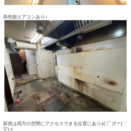
高性能エアコンあり♪
厨房は両方の空間にアクセスできる位置にありγ(▽´ )ﾂヾ( ｀
▽)ゞ