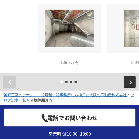
-
106.7万円
9.9
神戸三宮のテナント・貸店舗・貸事務所なら神戸と大阪の不動産株式会社
>
ブ
ログ記事一覧
>
☆物件紹介☆
電話でお問い合わせ
営業時間:10:00~19:00