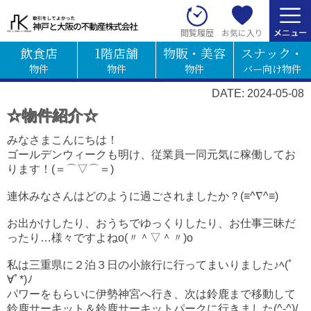
お気に入り
閲覧履歴
飲食店
1階店舗
物販・美容
スナック・
物件
物件
物件
バー向け物件
DATE: 2024-05-08
☆物件紹介☆
みなさまこんにちは！
ゴールデンウィークも明け、従業員一同元気に稼働してお
ります！(＝⌒▽⌒＝)
連休みなさんはどのように過ごされましたか？(≡^∇^≡)
お出かけしたり、おうちでゆっくりしたり、お仕事三昧だ
ったり…様々ですよねo(〃＾▽＾〃)o
私は三重県に２泊３日の小旅行に行ってまいりました♪ﾍ(ﾟ
∀ﾟ*)ﾉ
パワーをもらいに伊勢神宮へ行き、次は鈴鹿まで移動して
鈴鹿サーキット＆鈴鹿サーキットパークに行きました(^-^)/