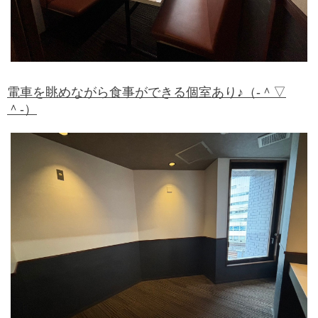
電車を眺めながら食事ができる個室あり♪（‐＾▽
＾‐）