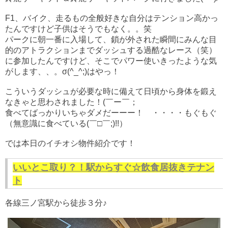
F1、バイク、走るもの全般好きな自分はテンション高かっ
たんですけど子供はそうでもなく。。笑
パークに朝一番に入場して、鎖が外された瞬間にみんな目
的のアトラクションまでダッシュする過酷なレース（笑）
に参加したんですけど、そこでパワー使いきったような気
がします、、。σ(^_^;)はやっ！
こういうダッシュが必要な時に備えて日頃から身体を鍛え
なきゃと思わされました！(￣ー￣；
食べてばっかりいちゃダメだーーー！ ・・・・もぐもぐ
（無意識に食べている(￣□￣;)!!）
では本日のイチオシ物件紹介です！
いいとこ取り？！駅からすぐ☆飲食居抜きテナン
ト
各線三ノ宮駅から徒歩３分♪