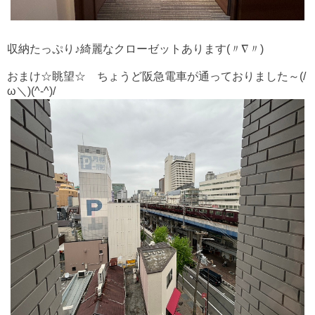
収納たっぷり♪綺麗なクローゼットあります(〃∇〃)
おまけ☆眺望☆ ちょうど阪急電車が通っておりました～(/
ω＼)(^-^)/