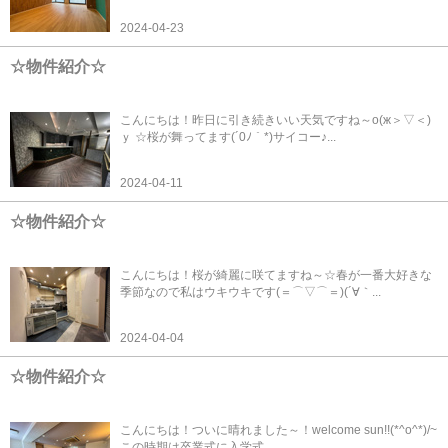
2024-04-23
☆物件紹介☆
こんにちは！昨日に引き続きいい天気ですね～о(ж＞▽＜)
ｙ ☆桜が舞ってます(´0ﾉ｀*)サイコー♪...
2024-04-11
☆物件紹介☆
こんにちは！桜が綺麗に咲てますね～☆春が一番大好きな
季節なので私はウキウキです(＝⌒▽⌒＝)(´∀｀...
2024-04-04
☆物件紹介☆
こんにちは！ついに晴れました～！welcome sun!!(*^o^*)/~
この時期は卒業式に入学式...