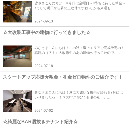
皆さまこんにちは！✴今日は金曜日～♪待ちに待った華金～
♪そして明日から夢の三連休ですね♪しかも来週も...
2024-09-13
☆大改装工事中の建物に行ってきました☆
みなさまこんにちは！この秋！磯上エリアで完成予定の！
話題の（？！）大改修中のあの建物へ行ってたので、...
2024-07-18
スタートアップ応援★敷金・礼金ゼロ物件のご紹介です！
みなさまこんにちは！遂に大嫌いな梅雨が終わる7月には
いりましたっ！！ヾ(＠°▽°＠)ﾉくせ毛の私、、...
2024-07-02
☆綺麗なBAR居抜きテナント紹介☆