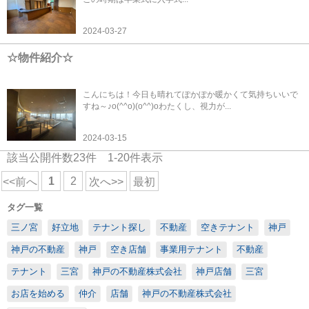
2024-03-27
☆物件紹介☆
こんにちは！今日も晴れてぽかぽか暖かくて気持ちいいで
すね～♪o(^^o)(o^^)oわたくし、視力が...
2024-03-15
該当公開件数
23
件
1-20
件表示
1
2
<<前へ
次へ>>
最初
タグ一覧
三ノ宮
好立地
テナント探し
不動産
空きテナント
神戸
神戸の不動産
神戸
空き店舗
事業用テナント
不動産
テナント
三宮
神戸の不動産株式会社
神戸店舗
三宮
お店を始める
仲介
店舗
神戸の不動産株式会社