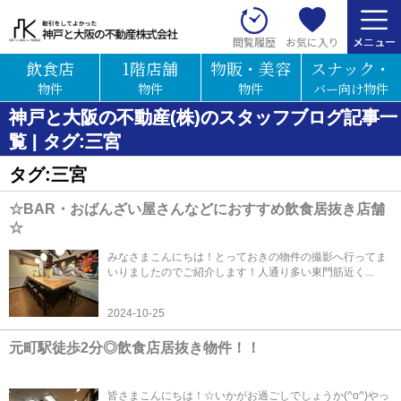
お気に入り
閲覧履歴
飲食店
1階店舗
物販・美容
スナック・
物件
物件
物件
バー向け物件
神戸と大阪の不動産(株)のスタッフブログ記事一
覧 | タグ:三宮
タグ:三宮
☆BAR・おばんざい屋さんなどにおすすめ飲食居抜き店舗
☆
みなさまこんにちは！とっておきの物件の撮影へ行ってま
いりましたのでご紹介します！人通り多い東門筋近く...
2024-10-25
元町駅徒歩2分◎飲食店居抜き物件！！
皆さまこんにちは！☆いかがお過ごしでしょうか(^o^)やっ