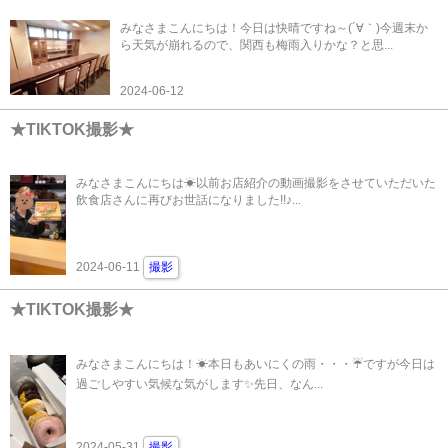
みなさまこんにちは！今日は快晴ですね～(´∀｀)今週末か
ら天気が崩れるので、関西も梅雨入りかな？と思...
2024-06-12
★TIKTOK撮影★
みなさまこんにちは☀以前お店紹介の動画撮影をさせていただいた
飲食店さんに再びお世話になりました!!♪...
2024-06-11
撮影
★TIKTOK撮影★
みなさまこんにちは！☀本日もあいにくの雨・・・☔ですが今日は
過ごしやすい気候な気がします✨先日、なん...
2024-05-31
撮影