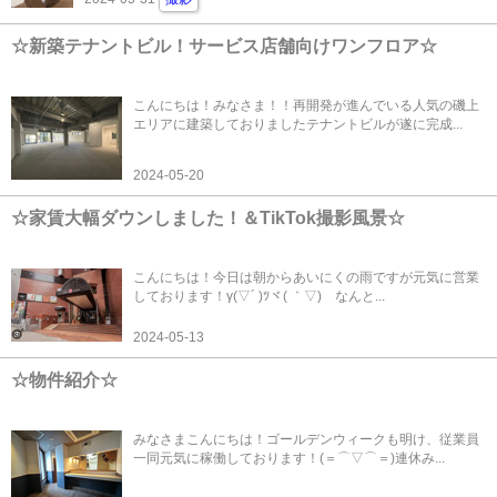
☆新築テナントビル！サービス店舗向けワンフロア☆
こんにちは！みなさま！！再開発が進んでいる人気の磯上
エリアに建築しておりましたテナントビルが遂に完成...
2024-05-20
☆家賃大幅ダウンしました！＆TikTok撮影風景☆
こんにちは！今日は朝からあいにくの雨ですが元気に営業
しております！γ(▽´ )ﾂヾ( ｀▽)ゞなんと...
2024-05-13
☆物件紹介☆
みなさまこんにちは！ゴールデンウィークも明け、従業員
一同元気に稼働しております！(＝⌒▽⌒＝)連休み...