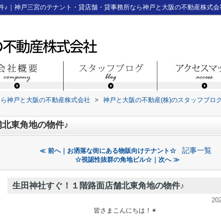
件♪｜神戸三宮のテナント・貸店舗・貸事務所なら神戸と大阪の不動産株式会
なら神戸と大阪の不動産株式会社
>
神戸と大阪の不動産(株)のスタッフブロ
北東角地の物件♪
記事一覧
≪ 前へ｜お洒落な街にある物販向けテナント☆
☆視認性抜群の角地ビル☆｜次へ ≫
生田神社すぐ！１階路面店舗北東角地の物件♪
20
皆さまこんにちは！✴