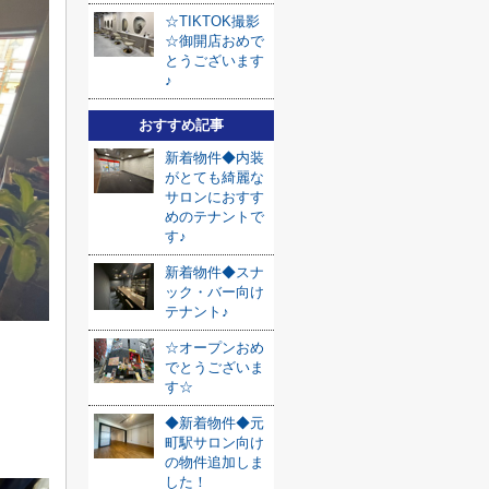
☆TIKTOK撮影
☆御開店おめで
とうございます
♪
おすすめ記事
新着物件◆内装
がとても綺麗な
サロンにおすす
めのテナントで
す♪
新着物件◆スナ
ック・バー向け
テナント♪
☆オープンおめ
でとうございま
す☆
◆新着物件◆元
町駅サロン向け
の物件追加しま
した！