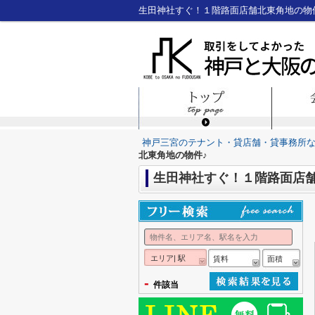
生田神社すぐ！１階路面店舗北東角地の物
神戸三宮のテナント・貸店舗・貸事務所
北東角地の物件♪
生田神社すぐ！１階路面店舗
エリア| 駅
賃料
面積
-
件該当