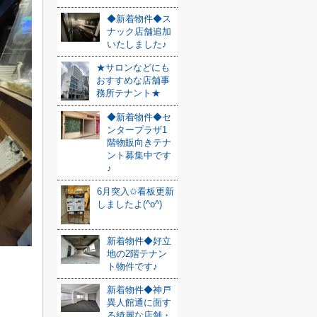
◆新着物件◆ス
ナック店舗追加
いたしました♪
★サロンなどにも
おすすめな店舗事
務所テナント★
◆新着物件◆セ
ンタープラザ1
階物販向きテナ
ント募集中です
♪
6月突入✩看板更新
しましたよ(^o^)
新着物件◆好立
地の2階テナン
ト物件です♪
新着物件◆神戸
異人館通に面す
る綺麗な店舗・