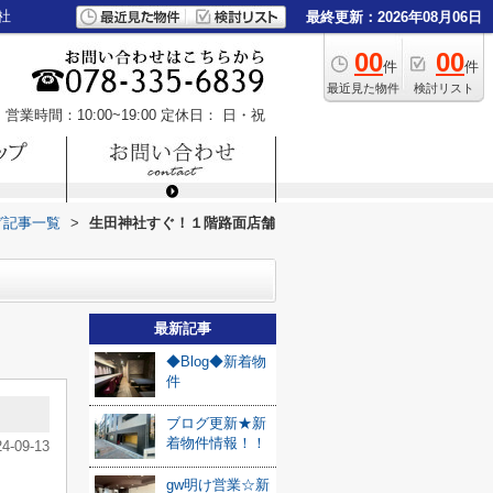
社
最終更新：2026年08月06日
00
00
件
件
最近見た物件
検討リスト
営業時間：10:00~19:00
定休日： 日・祝
グ記事一覧
>
生田神社すぐ！１階路面店舗
最新記事
◆Blog◆新着物
件
ブログ更新★新
着物件情報！！
24-09-13
gw明け営業☆新