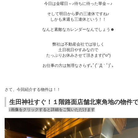
今日は金曜日～♪待ちに待った華金～♪
そして明日から夢の三連休ですね♪
しかも来週も三連休という！！
なんと素敵なカレンダーなんでしょう☻
弊社は不動産会社では珍しく
土日祝日やすみなので
たっぷりお休みさせて頂きます(^o^)
お仕事の方は無理なさらず｡ﾟ(ﾟ´Д｀ﾟ)ﾟ｡
さて、今回紹介する物件は！！
生田神社すぐ！１階路面店舗北東角地の物件で
↓画像をクリックすると詳細をご覧いただけます