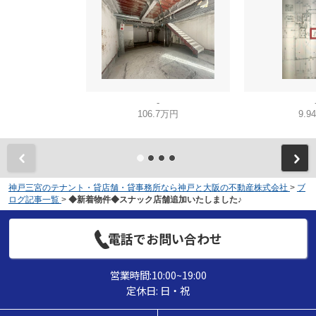
-
106.7万円
9.9
神戸三宮のテナント・貸店舗・貸事務所なら神戸と大阪の不動産株式会社
>
ブ
ログ記事一覧
>
◆新着物件◆スナック店舗追加いたしました♪
電話でお問い合わせ
営業時間:10:00~19:00
定休日: 日・祝