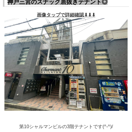
神戸三宮のスナック居抜きテナント◎
画像タップで詳細確認⬇⬇⬇
第10シャルマンビルの3階テナントです(^-^)/