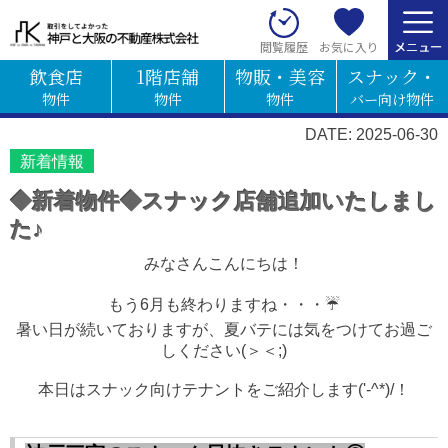
お気に入り
閲覧履歴
飲食店
1階店舗
物販・美容
スナック・
物件
物件
物件
バー向け物件
DATE: 2025-06-30
新着情報
◆新着物件◆スナック店舗追加いたしまし
た♪
みなさんこんにちは！
もう6月も終わりますね・・・☔
暑い日が続いておりますが、夏バテには気をつけてお過ご
しください(＞＜;)
本日はスナック向けテナントをご紹介します('-^*)/！