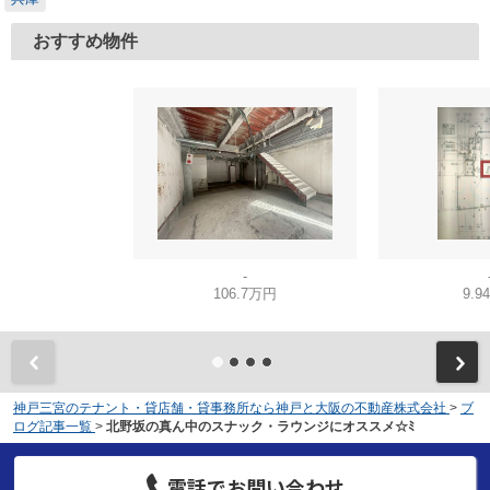
おすすめ物件
-
106.7万円
9.9
神戸三宮のテナント・貸店舗・貸事務所なら神戸と大阪の不動産株式会社
>
ブ
ログ記事一覧
>
北野坂の真ん中のスナック・ラウンジにオススメ☆ﾐ
電話でお問い合わせ