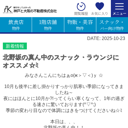
お気に入り
閲覧履歴
飲食店
1階店舗
物販・美容
スナック・
物件
物件
物件
バー向け物件
DATE: 2025-10-23
新着情報
北野坂の真ん中のスナック・ラウンジに
オススメ☆ﾐ
みなさんこんにちはぁо(ж＞▽＜)ｙ ☆
10月も後半に差し掛かりすっかり肌寒い季節になってきま
したね～
夜にはほんとに10月か?!ってくらい寒くなって、1年の過ぎ
る速さに驚いております(^▽^;)
季節の変わり目なので体調にはきをつけてくださいね☆ﾐ
本日は、、、
北野坂の真ん中！！