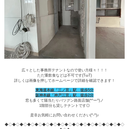
広々とした事務所テナントなので使い方様々！！！
ただ重飲食などは不可です(TωT)
詳しくは画像を押してホームページで詳細を確認できます！
東海道本線「三ノ宮」駅 徒歩5分
阪神本線「神戸三宮」駅 徒歩2分
窓も多くて陽当たりバツグン路面店舗(*^ー^)ノ
1階部分も貸しテナントです◎
是非お気軽にお問い合わせください(^-^)♪
◆◇◆◇◆◇◆◇◆◇◆◇◆◇◆◇◆◇◆◇◆◇◆◇◆◇◆◇◆◇◆◇