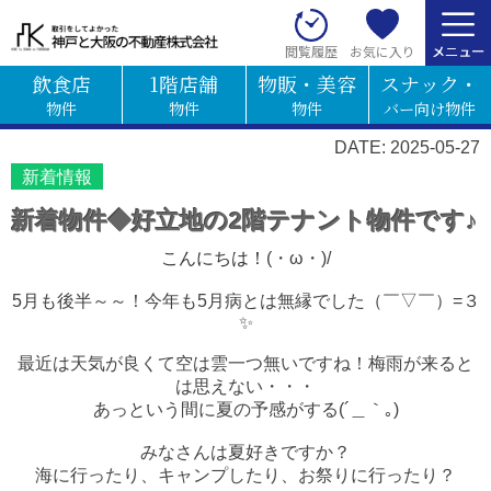
お気に入り
閲覧履歴
飲食店
1階店舗
物販・美容
スナック・
物件
物件
物件
バー向け物件
DATE: 2025-05-27
新着情報
新着物件◆好立地の2階テナント物件です♪
こんにちは！
(・ω・)/
5月も後半～～！
今年も5月病とは無縁でした（￣▽￣）=３
✨
最近は天気が良くて空は雲一つ無いですね！梅雨が来ると
は思えない・・・
あっという間に夏の予感がする(´＿｀｡)
みなさんは夏好きですか？
海に行ったり、キャンプしたり、お祭りに行ったり？