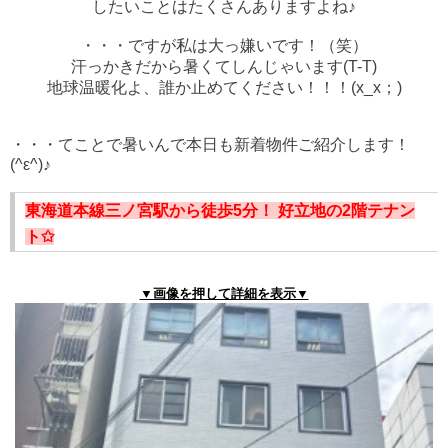
したいことはたくさんありますよね♪
・・・ですが私は大っ嫌いです！（笑）
汗っかきだから暑くてしんじゃいます(T-T)
地球温暖化よ、誰か止めてください！！！(x_x；)
・・・てことで暑いんで本日も新着物件ご紹介します！
(^ε^)♪
東海道本線三ノ宮駅から徒歩5分！ 好立地の2階テナン
ト✩
▼画像を押して詳細を表示▼