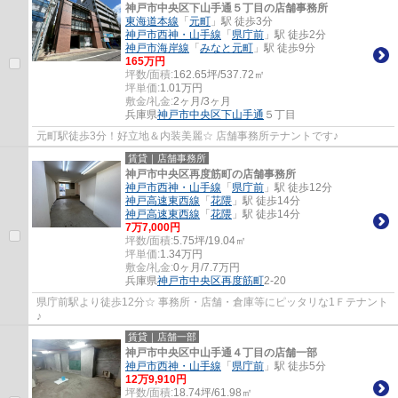
神戸市中央区下山手通５丁目の店舗事務所
東海道本線
「
元町
」駅 徒歩3分
神戸市西神・山手線
「
県庁前
」駅 徒歩2分
神戸市海岸線
「
みなと元町
」駅 徒歩9分
165
万円
坪数/面積:
162.65坪/537.72㎡
坪単価:
1.01
万円
敷金/礼金:
2ヶ月/3ヶ月
兵庫県
神戸市中央区
下山手通
５丁目
元町駅徒歩3分！好立地＆内装美麗☆ 店舗事務所テナントです♪
賃貸｜店舗事務所
神戸市中央区再度筋町の店舗事務所
神戸市西神・山手線
「
県庁前
」駅 徒歩12分
神戸高速東西線
「
花隈
」駅 徒歩14分
神戸高速東西線
「
花隈
」駅 徒歩14分
7
万
7,000
円
坪数/面積:
5.75坪/19.04㎡
坪単価:
1.34
万円
敷金/礼金:
0ヶ月/7.7万円
兵庫県
神戸市中央区
再度筋町
2-20
県庁前駅より徒歩12分☆ 事務所・店舗・倉庫等にピッタリな1Ｆテナント
♪
賃貸｜店舗一部
神戸市中央区中山手通４丁目の店舗一部
神戸市西神・山手線
「
県庁前
」駅 徒歩5分
12
万
9,910
円
坪数/面積:
18.74坪/61.98㎡