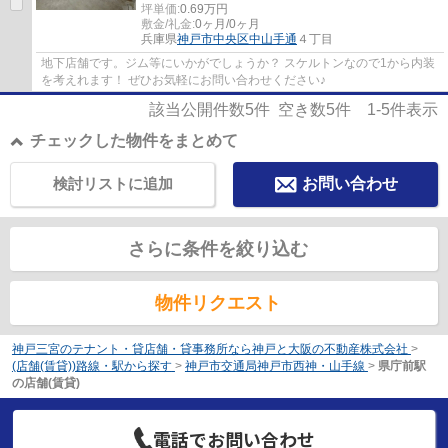
坪単価:
0.69
万円
敷金/礼金:
0ヶ月/0ヶ月
兵庫県
神戸市中央区
中山手通
４丁目
地下店舗です。ジム等にいかがでしょうか？ スケルトンなので1から内装
を考えれます！ ぜひお気軽にお問い合わせください♪
該当公開件数
5
件 空き数
5
件
1-5
件表示
チェックした物件をまとめて
検討リストに追加
お問い合わせ
さらに条件を絞り込む
物件リクエスト
神戸三宮のテナント・貸店舗・貸事務所なら神戸と大阪の不動産株式会社
>
(店舗(賃貸))路線・駅から探す
>
神戸市交通局神戸市西神・山手線
>
県庁前駅
の店舗(賃貸)
電話でお問い合わせ