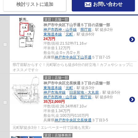
検討リストに追加
お問い合わせ
賃貸｜店舗一部
神戸市中央区下山手通５丁目の店舗一部
神戸市西神・山手線
「
県庁前
」駅 徒歩2分
東海道本線
「
元町
」駅 徒歩6分
24
万円
坪数/面積:
21.52坪/71.16㎡
坪単価:
1.12
万円
敷金/礼金:
0ヶ月/2ヶ月
兵庫県
神戸市中央区
下山手通
５丁目7-15
県庁前駅からすぐ！元町駅からも徒歩6分の好立地！カフェやショップに
オススメです☆
賃貸｜店舗一部
神戸市中央区北長狭通３丁目の店舗一部
東海道本線
「
元町
」駅 徒歩3分
神戸市海岸線
「
旧居留地・大丸前
」駅 徒歩5分
神戸市西神・山手線
「
県庁前
」駅 徒歩8分
35
万
2,000
円
坪数/面積:
26.34坪/87.10㎡
坪単価:
1.34
万円
敷金/礼金:
100万円/110万円
兵庫県
神戸市中央区
北長狭通
３丁目3-5
元町駅徒歩3分！エレベーター付で設備も充実♪
賃貸｜店舗事務所