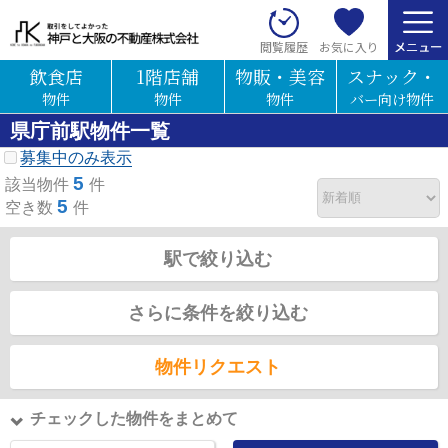
お気に入り
閲覧履歴
飲食店
1階店舗
物販・美容
スナック・
物件
物件
物件
バー向け物件
県庁前駅物件一覧
募集中のみ表示
5
該当物件
件
5
空き数
件
駅で絞り込む
さらに条件を絞り込む
物件リクエスト
チェックした物件をまとめて