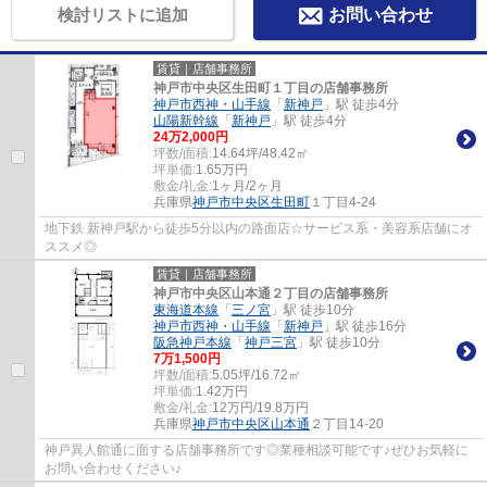
検討リストに追加
お問い合わせ
賃貸｜店舗事務所
神戸市中央区生田町１丁目の店舗事務所
神戸市西神・山手線
「
新神戸
」駅 徒歩4分
山陽新幹線
「
新神戸
」駅 徒歩4分
24
万
2,000
円
坪数/面積:
14.64坪/48.42㎡
坪単価:
1.65
万円
敷金/礼金:
1ヶ月/2ヶ月
兵庫県
神戸市中央区
生田町
１丁目4-24
地下鉄 新神戸駅から徒歩5分以内の路面店☆サービス系・美容系店舗にオ
ススメ◎
賃貸｜店舗事務所
神戸市中央区山本通２丁目の店舗事務所
東海道本線
「
三ノ宮
」駅 徒歩10分
神戸市西神・山手線
「
新神戸
」駅 徒歩16分
阪急神戸本線
「
神戸三宮
」駅 徒歩10分
7
万
1,500
円
坪数/面積:
5.05坪/16.72㎡
坪単価:
1.42
万円
敷金/礼金:
12万円/19.8万円
兵庫県
神戸市中央区
山本通
２丁目14-20
神戸異人館通に面する店舗事務所です◎業種相談可能です♪ぜひお気軽に
お問い合わせください♪