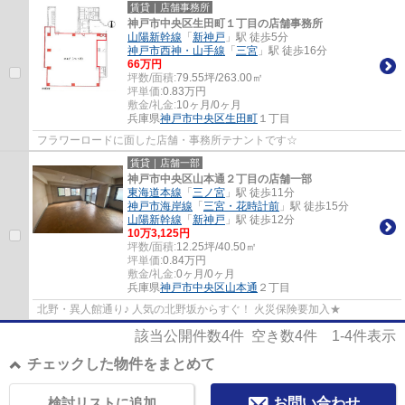
賃貸｜店舗事務所
神戸市中央区生田町１丁目の店舗事務所
山陽新幹線
「
新神戸
」駅 徒歩5分
神戸市西神・山手線
「
三宮
」駅 徒歩16分
66
万円
坪数/面積:
79.55坪/263.00㎡
坪単価:
0.83
万円
敷金/礼金:
10ヶ月/0ヶ月
兵庫県
神戸市中央区
生田町
１丁目
フラワーロードに面した店舗・事務所テナントです☆
賃貸｜店舗一部
神戸市中央区山本通２丁目の店舗一部
東海道本線
「
三ノ宮
」駅 徒歩11分
神戸市海岸線
「
三宮・花時計前
」駅 徒歩15分
山陽新幹線
「
新神戸
」駅 徒歩12分
10
万
3,125
円
坪数/面積:
12.25坪/40.50㎡
坪単価:
0.84
万円
敷金/礼金:
0ヶ月/0ヶ月
兵庫県
神戸市中央区
山本通
２丁目
北野・異人館通り♪ 人気の北野坂からすぐ！ 火災保険要加入★
該当公開件数
4
件 空き数
4
件
1-4
件表示
チェックした物件をまとめて
検討リストに追加
お問い合わせ