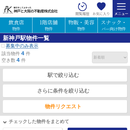
お気に入り
閲覧履歴
飲食店
1階店舗
物販・美容
スナック・
物件
物件
物件
バー向け物件
新神戸駅物件一覧
募集中のみ表示
4
該当物件
件
4
空き数
件
駅で絞り込む
さらに条件を絞り込む
物件リクエスト
チェックした物件をまとめて