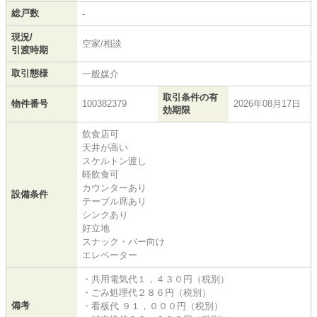
総戸数
-
現況/
空家/相談
引渡時期
取引態様
一般媒介
取引条件の有
物件番号
100382379
2026年08月17日
効期限
飲食店可
天井が高い
スケルトン渡し
軽飲食可
カウンターあり
設備条件
テーブル席あり
シンクあり
好立地
スナック・バー向け
エレベーター
・共用電気代１，４３０円（税別）
・ごみ処理代２８６円（税別）
備考
・看板代 ９１，０００円（税別）