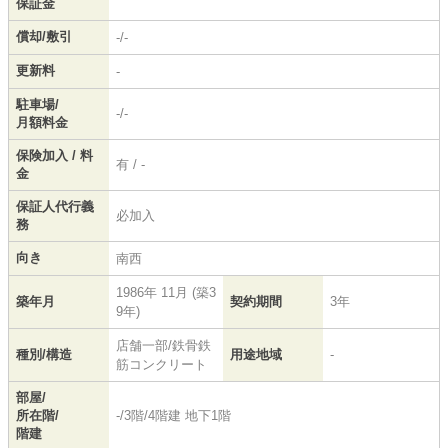
保証金
償却/敷引
-/-
更新料
-
駐車場/
-/-
月額料金
保険加入 / 料
有 / -
金
保証人代行義
必加入
務
向き
南西
1986年 11月 (築3
築年月
契約期間
3年
9年)
店舗一部/鉄骨鉄
種別/構造
用途地域
-
筋コンクリート
部屋/
所在階/
-/3階/4階建 地下1階
階建