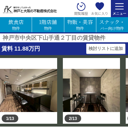
お気に入り
閲覧履歴
飲食店
1階店舗
物販・美容
スナック・
物件
物件
物件
バー向け物件
神戸市中央区下山手通２丁目の賃貸物件
賃料
11.88
万円
検討リストに追加
1/13
2/13