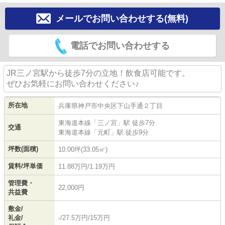
メールでお問い合わせする(無料)
電話でお問い合わせする
JR三ノ宮駅から徒歩7分の立地！飲食店可能です。
ぜひお気軽にお問い合わせください♪
所在地
兵庫県
神戸市中央区
下山手通
２丁目
東海道本線
「
三ノ宮
」駅 徒歩7分
交通
東海道本線
「
元町
」駅 徒歩9分
坪数(面積)
10.00坪(33.05㎡)
賃料/坪単価
11.88万円/1.19万円
管理費・
22,000円
共益費
敷金/
礼金/
-/27.5万円/15万円