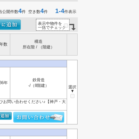
4
4
1-4
当公開件数
件 空き数
件
件表示
表示中物件を
一括でチェック
構造
年数
所在階 / （階建）
鉄骨造
36年
-/（8階建）
選択
▼
ひお問い合わせください♪【神戸・大