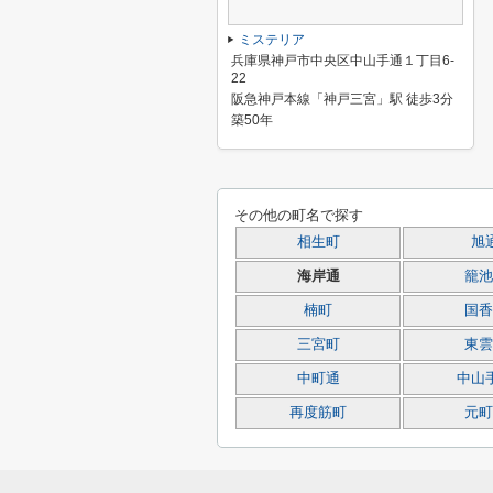
ミステリア
兵庫県神戸市中央区中山手通１丁目6-
22
阪急神戸本線「神戸三宮」駅 徒歩3分
築50年
その他の町名で探す
相生町
旭
海岸通
籠池
楠町
国香
三宮町
東雲
中町通
中山
再度筋町
元町