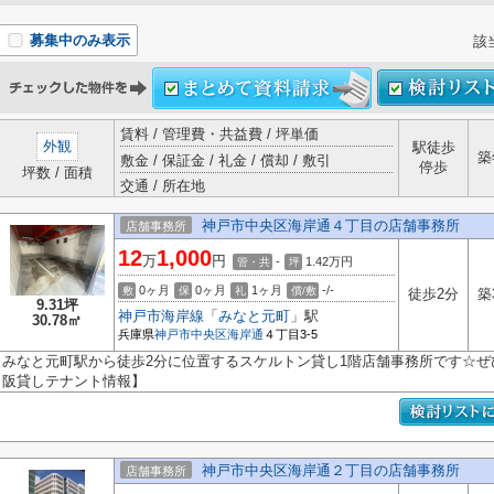
募集中のみ表示
該
賃料 / 管理費・共益費 / 坪単価
外観
駅徒歩
築
敷金 / 保証金 / 礼金 / 償却 / 敷引
停歩
坪数 / 面積
交通 / 所在地
神戸市中央区海岸通４丁目の店舗事務所
店舗事務所
12
1,000
万
円
-
1.42
万円
管・共
坪
0ヶ月
0ヶ月
1ヶ月
-/-
敷
保
礼
償/敷
徒歩2分
築
9.31坪
神戸市海岸線
「
みなと元町
」駅
30.78㎡
兵庫県
神戸市中央区
海岸通
４丁目3-5
みなと元町駅から徒歩2分に位置するスケルトン貸し1階店舗事務所です☆ぜ
阪貸しテナント情報】
神戸市中央区海岸通２丁目の店舗事務所
店舗事務所