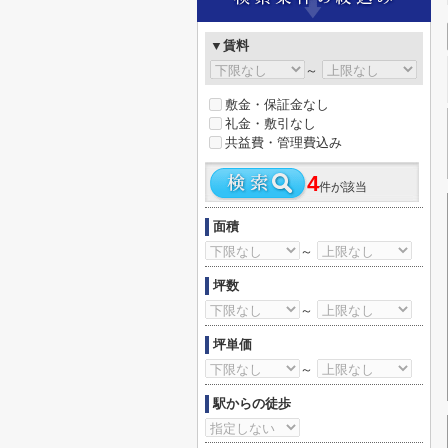
▼賃料
～
敷金・保証金なし
礼金・敷引なし
共益費・管理費込み
4
件が該当
面積
～
坪数
～
坪単価
～
駅からの徒歩