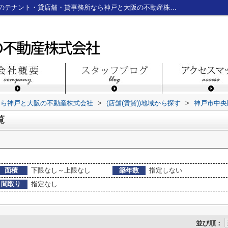
神戸市中央区海岸通の店舗一覧｜神戸三宮のテナント・貸店舗・貸事務所なら神戸と大阪の不動産株式会社
なら神戸と大阪の不動産株式会社
>
(店舗(賃貸))地域から探す
>
神戸市中央
覧
面積
下限なし～上限なし
築年数
指定しない
間取り
指定なし
並び順：