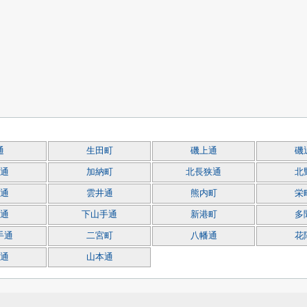
通
生田町
磯上通
磯
通
加納町
北長狭通
北
通
雲井通
熊内町
栄
通
下山手通
新港町
多
手通
二宮町
八幡通
花
通
山本通