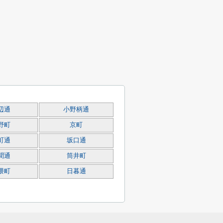
辺通
小野柄通
野町
京町
町通
坂口通
聞通
筒井町
隈町
日暮通