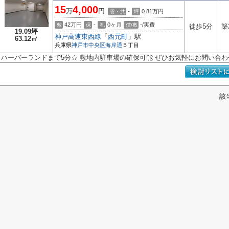
15
4,000
万
円
-
0.81
万円
管・共
坪
42万円
-
0ヶ月
-/実費
敷
保
礼
償/敷
徒歩5分
築
19.09坪
神戸高速東西線
「
西元町
」駅
63.12㎡
兵庫県
神戸市中央区
海岸通
５丁目
ハーバーランドまで5分☆ 敷地内駐車場の確保可能 ぜひお気軽にお問い合わ
該