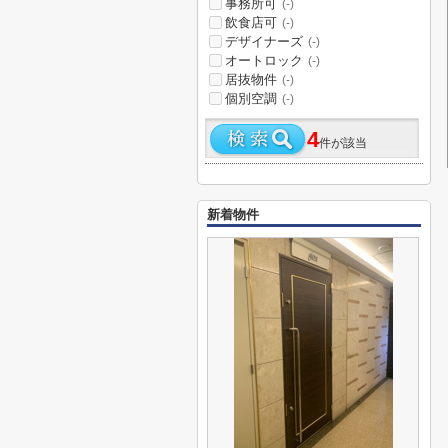
事務所可
(-)
飲食店可
(-)
デザイナーズ
(-)
オートロック
(-)
居抜物件
(-)
個別空調
(-)
4
件が該当
新着物件