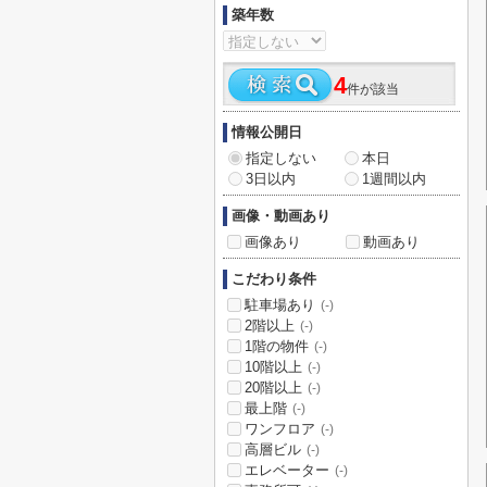
築年数
4
件が該当
情報公開日
指定しない
本日
3日以内
1週間以内
画像・動画あり
画像あり
動画あり
こだわり条件
駐車場あり
(-)
2階以上
(-)
1階の物件
(-)
10階以上
(-)
20階以上
(-)
最上階
(-)
ワンフロア
(-)
高層ビル
(-)
エレベーター
(-)