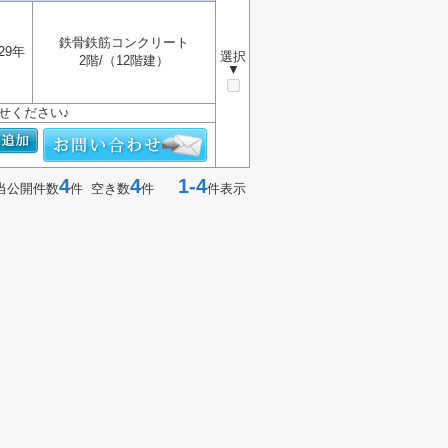
鉄骨鉄筋コンクリート
29年
選択
2階/（12階建）
▼
せください♪
4
4
1-4
当公開件数
件 空き数
件
件表示