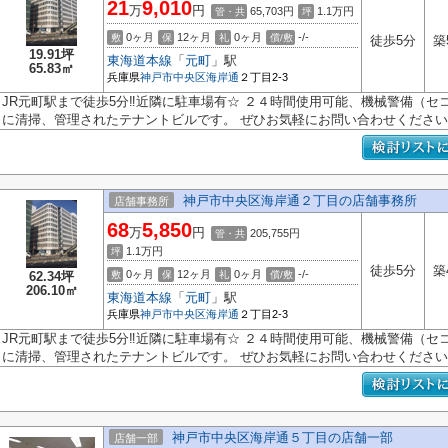
21
9,010
万
円
65,703円
1.1
万円
管・共
坪
0ヶ月
12ヶ月
0ヶ月
-/-
敷
保
礼
償/敷
徒歩5分
築
19.91坪
東海道本線
「
元町
」駅
65.83㎡
兵庫県
神戸市中央区
海岸通
２丁目2-3
JR元町駅まで徒歩5分‼近隣に駐車場有☆ ２４時間使用可能、機械警備（セ
に清掃、管理されたテナントビルです。 ぜひお気軽にお問い合わせください
神戸市中央区海岸通２丁目の店舗事務所
店舗事務所
68
5,850
万
円
205,755円
管・共
1.1
万円
坪
徒歩5分
築
0ヶ月
12ヶ月
0ヶ月
-/-
62.34坪
敷
保
礼
償/敷
206.10㎡
東海道本線
「
元町
」駅
兵庫県
神戸市中央区
海岸通
２丁目2-3
JR元町駅まで徒歩5分‼近隣に駐車場有☆ ２４時間使用可能、機械警備（セ
に清掃、管理されたテナントビルです。 ぜひお気軽にお問い合わせください
神戸市中央区海岸通５丁目の店舗一部
店舗一部