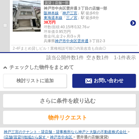
賃貸｜店舗一部
神戸市中央区雲井通３丁目の店舗一部
阪神本線
「
神戸三宮
」駅 徒歩6分
東海道本線
「
三ノ宮
」駅 徒歩8分
38
万円
坪数/面積:
40.15坪/132.76㎡
坪単価:
0.95
万円
敷金/礼金:
2ヶ月/3ヶ月
兵庫県
神戸市中央区
雲井通
３丁目2-3
2-4Fまとめ貸しビル！業種相談可能◎内装改造も自由◎
該当公開件数
1
件 空き数
1
件
1-1
件表示
チェックした物件をまとめて
検討リストに追加
お問い合わせ
さらに条件を絞り込む
物件リクエスト
神戸三宮のテナント・貸店舗・貸事務所なら神戸と大阪の不動産株式会社
>
(店舗(賃貸))地域から探す
>
神戸市中央区
>
雲井通の店舗(賃貸)