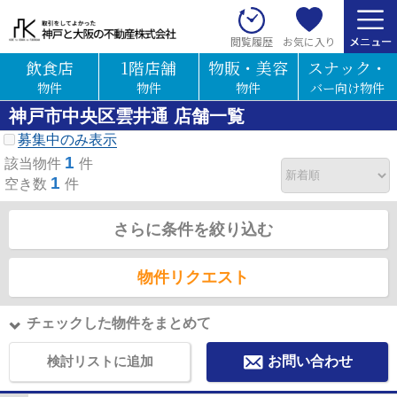
お気に入り
閲覧履歴
飲食店
1階店舗
物販・美容
スナック・
物件
物件
物件
バー向け物件
神戸市中央区雲井通 店舗一覧
募集中のみ表示
1
該当物件
件
1
空き数
件
さらに条件を絞り込む
物件リクエスト
チェックした物件をまとめて
検討リストに追加
お問い合わせ