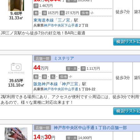
20,856円
管・共
1.46
万円
坪
徒歩7分
築
-
15万円
27.5万円
-/-
9.48坪
敷
保
礼
償/敷
31.33㎡
東海道本線
「
三ノ宮
」駅
兵庫県
神戸市中央区
下山手通
２丁目
JR三ノ宮駅から徒歩7分の好立地！BARに最適
ミステリア
店舗一部
44
万円
-
1.11
万円
管・共
坪
-
-
-
-/-
敷
保
礼
償/敷
徒歩3分
築
39.65坪
阪急神戸本線
「
神戸三宮
」駅
131.10㎡
兵庫県
神戸市中央区
中山手通
１丁目6-22
2駅利用できる場所にあり、アクセスが便利です☆周辺には、徒歩3分で利
あるので、様々な業種に対応出来ます！
神戸市中央区中山手通１丁目の店舗一部
店舗一部
14
30
万
円
14,000円
管・共