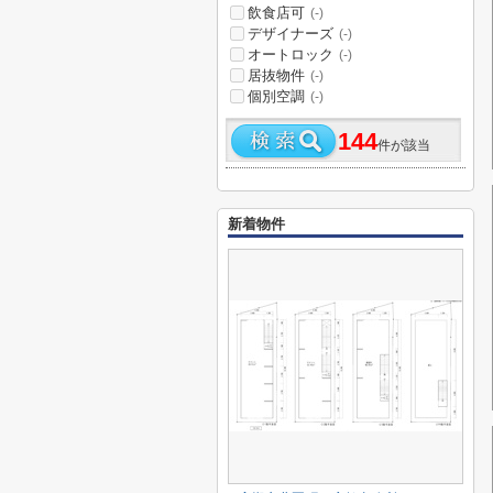
飲食店可
(-)
デザイナーズ
(-)
オートロック
(-)
居抜物件
(-)
個別空調
(-)
144
件が該当
新着物件