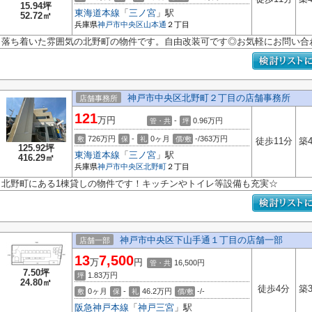
15.94坪
東海道本線
「
三ノ宮
」駅
52.72㎡
兵庫県
神戸市中央区
山本通
２丁目
落ち着いた雰囲気の北野町の物件です。自由改装可です◎お気軽にお問い合
神戸市中央区北野町２丁目の店舗事務所
店舗事務所
121
万円
-
0.96
万円
管・共
坪
726万円
-
0ヶ月
-/363万円
敷
保
礼
償/敷
徒歩11分
築
125.92坪
東海道本線
「
三ノ宮
」駅
416.29㎡
兵庫県
神戸市中央区
北野町
２丁目
北野町にある1棟貸しの物件です！キッチンやトイレ等設備も充実☆
神戸市中央区下山手通１丁目の店舗一部
店舗一部
13
7,500
万
円
16,500円
管・共
7.50坪
1.83
万円
坪
24.80㎡
徒歩4分
築
0ヶ月
-
46.2万円
-/-
敷
保
礼
償/敷
阪急神戸本線
「
神戸三宮
」駅