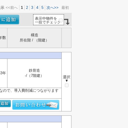
表示
<<前へ
1
2
3
4
5
次へ>>
最初
表示中物件を
一括でチェック
構造
年数
所在階 / （階建）
鉄骨造
33年
-/（7階建）
選択
▼
きなので、導入費削減につながります