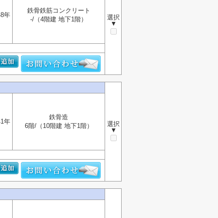
鉄骨鉄筋コンクリート
48年
選択
-/（4階建 地下1階）
▼
鉄骨造
41年
選択
6階/（10階建 地下1階）
▼