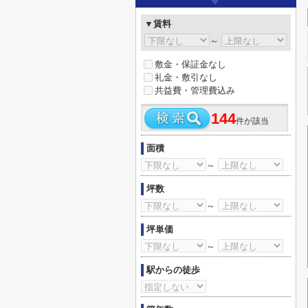
▼賃料
～
敷金・保証金なし
礼金・敷引なし
共益費・管理費込み
144
件が該当
面積
～
坪数
～
坪単価
～
駅からの徒歩