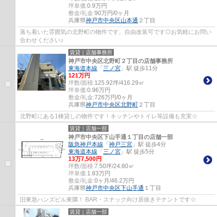
坪単価:
0.9
万円
敷金/礼金:
90万円/0ヶ月
兵庫県
神戸市中央区
山本通
２丁目
落ち着いた雰囲気の北野町の物件です。自由改装可です◎お気軽にお問い
合わせください♪
賃貸｜店舗事務所
神戸市中央区北野町２丁目の店舗事務所
東海道本線
「
三ノ宮
」駅 徒歩11分
121
万円
坪数/面積:
125.92坪/416.29㎡
坪単価:
0.96
万円
敷金/礼金:
726万円/0ヶ月
兵庫県
神戸市中央区
北野町
２丁目
北野町にある1棟貸しの物件です！キッチンやトイレ等設備も充実☆
賃貸｜店舗一部
神戸市中央区下山手通１丁目の店舗一部
阪急神戸本線
「
神戸三宮
」駅 徒歩4分
東海道本線
「
三ノ宮
」駅 徒歩5分
13
万
7,500
円
坪数/面積:
7.50坪/24.80㎡
坪単価:
1.83
万円
敷金/礼金:
0ヶ月/46.2万円
兵庫県
神戸市中央区
下山手通
１丁目
旧東急ハンズビル東隣！ BAR・スナック向け居抜きテナントです☆
賃貸｜店舗一部