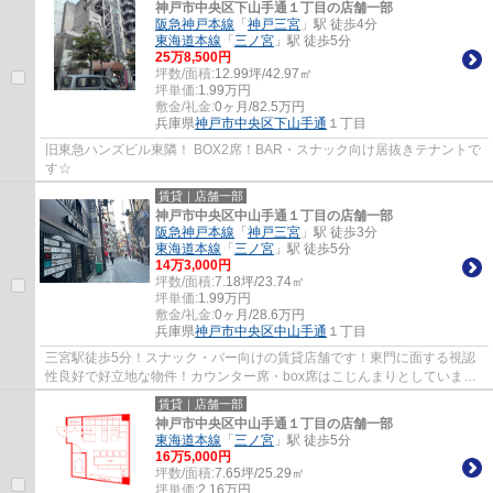
神戸市中央区下山手通１丁目の店舗一部
阪急神戸本線
「
神戸三宮
」駅 徒歩4分
東海道本線
「
三ノ宮
」駅 徒歩5分
25
万
8,500
円
坪数/面積:
12.99坪/42.97㎡
坪単価:
1.99
万円
敷金/礼金:
0ヶ月/82.5万円
兵庫県
神戸市中央区
下山手通
１丁目
旧東急ハンズビル東隣！ BOX2席！BAR・スナック向け居抜きテナントで
す☆
賃貸｜店舗一部
神戸市中央区中山手通１丁目の店舗一部
阪急神戸本線
「
神戸三宮
」駅 徒歩3分
東海道本線
「
三ノ宮
」駅 徒歩5分
14
万
3,000
円
坪数/面積:
7.18坪/23.74㎡
坪単価:
1.99
万円
敷金/礼金:
0ヶ月/28.6万円
兵庫県
神戸市中央区
中山手通
１丁目
三宮駅徒歩5分！スナック・バー向けの賃貸店舗です！東門に面する視認
性良好で好立地な物件！カウンター席・box席はこじんまりとしています♪
ぜひお気軽にお問い合わせください♪
賃貸｜店舗一部
神戸市中央区中山手通１丁目の店舗一部
東海道本線
「
三ノ宮
」駅 徒歩5分
16
万
5,000
円
坪数/面積:
7.65坪/25.29㎡
坪単価:
2.16
万円