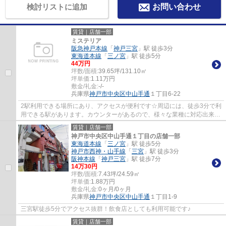
検討リストに追加
お問い合わせ
賃貸｜店舗一部
ミステリア
阪急神戸本線
「
神戸三宮
」駅 徒歩3分
東海道本線
「
三ノ宮
」駅 徒歩5分
44
万円
坪数/面積:
39.65坪/131.10㎡
坪単価:
1.11
万円
敷金/礼金:
-/-
兵庫県
神戸市中央区
中山手通
１丁目6-22
2駅利用できる場所にあり、アクセスが便利です☆周辺には、徒歩3分で利
用できる駅があります。カウンターがあるので、様々な業種に対応出来ま
す！
賃貸｜店舗一部
神戸市中央区中山手通１丁目の店舗一部
東海道本線
「
三ノ宮
」駅 徒歩5分
神戸市西神・山手線
「
三宮
」駅 徒歩3分
阪神本線
「
神戸三宮
」駅 徒歩7分
14
万
30
円
坪数/面積:
7.43坪/24.59㎡
坪単価:
1.88
万円
敷金/礼金:
0ヶ月/0ヶ月
兵庫県
神戸市中央区
中山手通
１丁目1-9
三宮駅徒歩5分でアクセス抜群！飲食店としても利用可能です♪
賃貸｜店舗一部