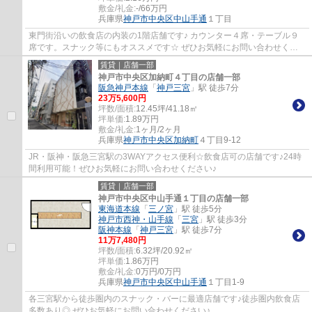
敷金/礼金:
-/66万円
兵庫県
神戸市中央区
中山手通
１丁目
東門街沿いの飲食店の内装の1階店舗です♪ カウンター４席・テーブル９
席です。スナック等にもオススメです☆ ぜひお気軽にお問い合わせくだ
さい♪
賃貸｜店舗一部
神戸市中央区加納町４丁目の店舗一部
阪急神戸本線
「
神戸三宮
」駅 徒歩7分
23
万
5,600
円
坪数/面積:
12.45坪/41.18㎡
坪単価:
1.89
万円
敷金/礼金:
1ヶ月/2ヶ月
兵庫県
神戸市中央区
加納町
４丁目9-12
JR・阪神・阪急三宮駅の3WAYアクセス便利☆飲食店可の店舗です♪24時
間利用可能！ぜひお気軽にお問い合わせください♪
賃貸｜店舗一部
神戸市中央区中山手通１丁目の店舗一部
東海道本線
「
三ノ宮
」駅 徒歩5分
神戸市西神・山手線
「
三宮
」駅 徒歩3分
阪神本線
「
神戸三宮
」駅 徒歩7分
11
万
7,480
円
坪数/面積:
6.32坪/20.92㎡
坪単価:
1.86
万円
敷金/礼金:
0万円/0万円
兵庫県
神戸市中央区
中山手通
１丁目1-9
各三宮駅から徒歩圏内のスナック・バーに最適店舗です♪徒歩圏内飲食店
多数あり◎ ぜひお気軽にお問い合わせください♪