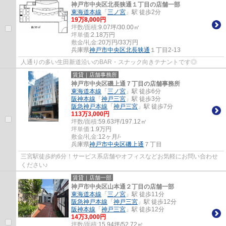
神戸市中央区北長狭通１丁目の店舗一部
東海道本線
「
三ノ宮
」駅 徒歩2分
19
万
8,000
円
坪数/面積:
9.07坪/30.00㎡
坪単価:
2.18
万円
敷金/礼金:
20万円/33万円
兵庫県
神戸市中央区
北長狭通
１丁目2-13
人通りの多い生田新道沿いのBAR・スナック向きテナントです◎
賃貸｜店舗事務所
神戸市中央区磯上通７丁目の店舗事務所
東海道本線
「
三ノ宮
」駅 徒歩6分
阪神本線
「
神戸三宮
」駅 徒歩3分
阪急神戸本線
「
神戸三宮
」駅 徒歩7分
113
万
3,000
円
坪数/面積:
59.63坪/197.12㎡
坪単価:
1.9
万円
敷金/礼金:
12ヶ月/-
兵庫県
神戸市中央区
磯上通
７丁目
三宮駅徒歩約6分！サービス系店舗やオフィスなどお気軽にお問い合わせ
ください♪
賃貸｜店舗一部
神戸市中央区山本通２丁目の店舗一部
東海道本線
「
三ノ宮
」駅 徒歩11分
阪急神戸本線
「
神戸三宮
」駅 徒歩12分
阪神本線
「
神戸三宮
」駅 徒歩12分
14
万
3,000
円
坪数/面積:
15.94坪/52.72㎡