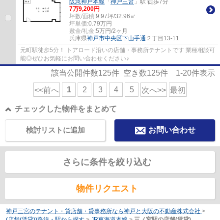
阪急神戸本線
「
神戸三宮
」駅 徒歩7分
7
万
9,200
円
坪数/面積:
9.97坪/32.96㎡
坪単価:
0.79
万円
敷金/礼金:
5万円/2ヶ月
兵庫県
神戸市中央区
下山手通
２丁目13-11
元町駅徒歩5分！ トアロード沿いの店舗・事務所テナントです 業種相談可
能◎ぜひお気軽にお問い合わせください♪
該当公開件数
125
件 空き数
125
件
1-20
件表示
1
2
3
4
5
<<前へ
次へ>>
最初
チェックした物件をまとめて
検討リストに追加
お問い合わせ
さらに条件を絞り込む
物件リクエスト
神戸三宮のテナント・貸店舗・貸事務所なら神戸と大阪の不動産株式会社
>
(店舗(賃貸))路線・駅から探す
>
JR東海道本線
>
三ノ宮駅の店舗(賃貸)