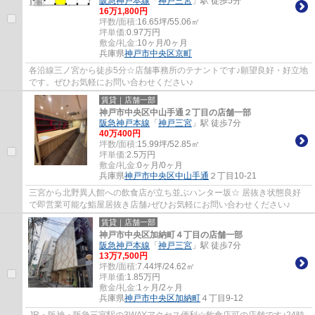
阪急神戸本線
「
神戸三宮
」駅 徒歩5分
16
万
1,800
円
坪数/面積:
16.65坪/55.06㎡
坪単価:
0.97
万円
敷金/礼金:
10ヶ月/0ヶ月
兵庫県
神戸市中央区
京町
各沿線三ノ宮から徒歩5分☆店舗事務所のテナントです♪願望良好・好立地
です。ぜひお気軽にお問い合わせください♪
賃貸｜店舗一部
神戸市中央区中山手通２丁目の店舗一部
阪急神戸本線
「
神戸三宮
」駅 徒歩7分
40
万
400
円
坪数/面積:
15.99坪/52.85㎡
坪単価:
2.5
万円
敷金/礼金:
0ヶ月/0ヶ月
兵庫県
神戸市中央区
中山手通
２丁目10-21
三宮から北野異人館への飲食店が立ち並ぶハンター坂☆ 居抜き状態良好
で即営業可能な鮨屋居抜き店舗♪ぜひお気軽にお問い合わせください♪
賃貸｜店舗一部
神戸市中央区加納町４丁目の店舗一部
阪急神戸本線
「
神戸三宮
」駅 徒歩7分
13
万
7,500
円
坪数/面積:
7.44坪/24.62㎡
坪単価:
1.85
万円
敷金/礼金:
1ヶ月/2ヶ月
兵庫県
神戸市中央区
加納町
４丁目9-12