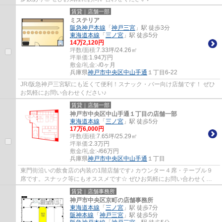
賃貸｜店舗一部
ミステリア
阪急神戸本線
「
神戸三宮
」駅 徒歩3分
東海道本線
「
三ノ宮
」駅 徒歩5分
14
万
2,120
円
坪数/面積:
7.33坪/24.26㎡
坪単価:
1.94
万円
敷金/礼金:
-/0ヶ月
兵庫県
神戸市中央区
中山手通
１丁目6-22
JR/阪急神戸三宮駅にも近くて便利！スナック・バー向け店舗です！ ぜひ
お気軽にお問い合わせください♪
賃貸｜店舗一部
神戸市中央区中山手通１丁目の店舗一部
東海道本線
「
三ノ宮
」駅 徒歩5分
17
万
6,000
円
坪数/面積:
7.65坪/25.29㎡
坪単価:
2.3
万円
敷金/礼金:
-/66万円
兵庫県
神戸市中央区
中山手通
１丁目
東門街沿いの飲食店の内装の1階店舗です♪ カウンター４席・テーブル９
席です。スナック等にもオススメです☆ ぜひお気軽にお問い合わせくだ
さい♪
賃貸｜店舗事務所
神戸市中央区京町の店舗事務所
東海道本線
「
三ノ宮
」駅 徒歩7分
阪神本線
「
神戸三宮
」駅 徒歩5分