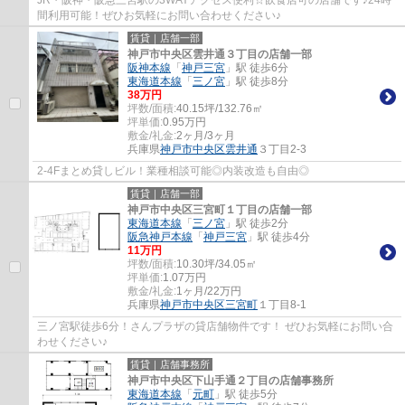
JR・阪神・阪急三宮駅の3WAYアクセス便利☆飲食店可の店舗です♪24時
間利用可能！ぜひお気軽にお問い合わせください♪
賃貸｜店舗一部
神戸市中央区雲井通３丁目の店舗一部
阪神本線
「
神戸三宮
」駅 徒歩6分
東海道本線
「
三ノ宮
」駅 徒歩8分
38
万円
坪数/面積:
40.15坪/132.76㎡
坪単価:
0.95
万円
敷金/礼金:
2ヶ月/3ヶ月
兵庫県
神戸市中央区
雲井通
３丁目2-3
2-4Fまとめ貸しビル！業種相談可能◎内装改造も自由◎
賃貸｜店舗一部
神戸市中央区三宮町１丁目の店舗一部
東海道本線
「
三ノ宮
」駅 徒歩2分
阪急神戸本線
「
神戸三宮
」駅 徒歩4分
11
万円
坪数/面積:
10.30坪/34.05㎡
坪単価:
1.07
万円
敷金/礼金:
1ヶ月/22万円
兵庫県
神戸市中央区
三宮町
１丁目8-1
三ノ宮駅徒歩6分！さんプラザの貸店舗物件です！ ぜひお気軽にお問い合
わせください♪
賃貸｜店舗事務所
神戸市中央区下山手通２丁目の店舗事務所
東海道本線
「
元町
」駅 徒歩5分