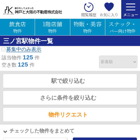
お気に入り
閲覧履歴
飲食店
1階店舗
物販・美容
スナック・
物件
物件
物件
バー向け物件
三ノ宮駅物件一覧
募集中のみ表示
125
該当物件
件
125
空き数
件
駅で絞り込む
さらに条件を絞り込む
物件リクエスト
チェックした物件をまとめて