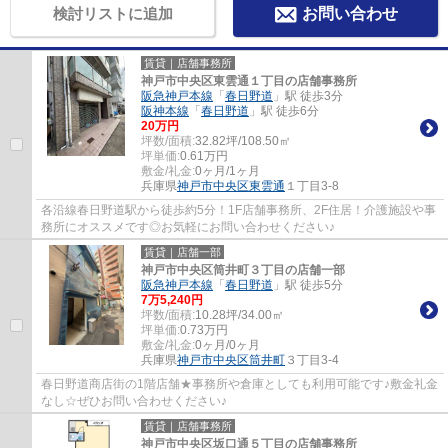
検討リストに追加
お問い合わせ
賃貸｜店舗事務所
神戸市中央区東雲通１丁目の店舗事務所
阪急神戸本線
「
春日野道
」駅 徒歩3分
阪神本線
「
春日野道
」駅 徒歩6分
20
万円
坪数/面積:
32.82坪/108.50㎡
坪単価:
0.61
万円
敷金/礼金:
0ヶ月/1ヶ月
兵庫県
神戸市中央区
東雲通
１丁目3-8
各沿線春日野道駅から徒歩約5分！1F店舗事務所、2F住居！介護施設や事
務所にオススメです◎お気軽にお問い合わせください♪
賃貸｜店舗一部
神戸市中央区筒井町３丁目の店舗一部
阪急神戸本線
「
春日野道
」駅 徒歩5分
7
万
5,240
円
坪数/面積:
10.28坪/34.00㎡
坪単価:
0.73
万円
敷金/礼金:
0ヶ月/0ヶ月
兵庫県
神戸市中央区
筒井町
３丁目3-4
春日野道商店街の1階店舗★事務所や倉庫としても利用可能です♪敷金礼金
なし☆ぜひお問い合わせください♪
賃貸｜店舗事務所
神戸市中央区坂口通５丁目の店舗事務所