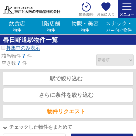
お気に入り
閲覧履歴
飲食店
1階店舗
物販・美容
スナック・
物件
物件
物件
バー向け物件
春日野道駅物件一覧
募集中のみ表示
7
該当物件
件
7
空き数
件
駅で絞り込む
さらに条件を絞り込む
物件リクエスト
チェックした物件をまとめて