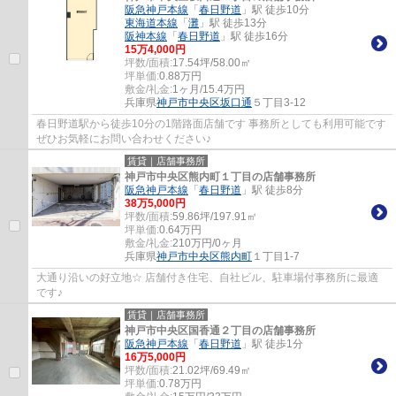
阪急神戸本線
「
春日野道
」駅 徒歩10分
東海道本線
「
灘
」駅 徒歩13分
阪神本線
「
春日野道
」駅 徒歩16分
15
万
4,000
円
坪数/面積:
17.54坪/58.00㎡
坪単価:
0.88
万円
敷金/礼金:
1ヶ月/15.4万円
兵庫県
神戸市中央区
坂口通
５丁目3-12
春日野道駅から徒歩10分の1階路面店舗です 事務所としても利用可能です
ぜひお気軽にお問い合わせください♪
賃貸｜店舗事務所
神戸市中央区熊内町１丁目の店舗事務所
阪急神戸本線
「
春日野道
」駅 徒歩8分
38
万
5,000
円
坪数/面積:
59.86坪/197.91㎡
坪単価:
0.64
万円
敷金/礼金:
210万円/0ヶ月
兵庫県
神戸市中央区
熊内町
１丁目1-7
大通り沿いの好立地☆ 店舗付き住宅、自社ビル、駐車場付事務所に最適
です♪
賃貸｜店舗事務所
神戸市中央区国香通２丁目の店舗事務所
阪急神戸本線
「
春日野道
」駅 徒歩1分
16
万
5,000
円
坪数/面積:
21.02坪/69.49㎡
坪単価:
0.78
万円