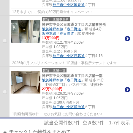
敷金/礼金:
15万円/33万円
兵庫県
神戸市中央区
国香通
２丁目
12月末までにご契約で30万円返金キャンペーン中
賃貸｜店舗事務所
神戸市中央区日暮通２丁目の店舗事務所
阪急神戸本線
「
春日野道
」駅 徒歩4分
阪神本線
「
春日野道
」駅 徒歩4分
13
万
900
円
坪数/面積:
12.70坪/42.00㎡
坪単価:
1.03
万円
敷金/礼金:
2ヶ月/0ヶ月
兵庫県
神戸市中央区
日暮通
２丁目4-18
2025年1月フルリノベーション！ 1F店舗・事務所テナントです☆
賃貸｜店舗一部
神戸市中央区籠池通５丁目の店舗一部
阪急神戸本線
「
春日野道
」駅 徒歩15分
「野崎通3丁目」バス停下車 徒歩3分
27
万
5,000
円
坪数/面積:
26.31坪/87.00㎡
坪単価:
1.05
万円
敷金/礼金:
80万円/0ヶ月
兵庫県
神戸市中央区
籠池通
５丁目
1階店舗可能物件！ ぜひお気軽にお問い合わせください♪
該当公開件数
7
件 空き数
7
件
1-7
件表示
チェックした物件をまとめて