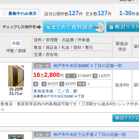
127
127
1-30
募集中のみ表示
該当公開件数
件 空き数
件
件
賃料 / 管理費・共益費 / 坪単価
外観
駅徒歩
築
敷金 / 保証金 / 礼金 / 償却 / 敷引
停歩
坪数 / 面積
交通 / 所在地
神戸市中央区加納町４丁目の店舗一部
店舗一部
16
2,800
万
円
27,000円
1.6
万円
管・共
坪
-
25万円
33万円
-/-
敷
保
礼
償/敷
徒歩4分
築
10.20坪
東海道本線
「
三ノ宮
」駅
33.71㎡
兵庫県
神戸市中央区
加納町
４丁目
飲食店・美容室等店内の内装相談可能です！三宮駅から徒歩4分♪シンク付
☆
神戸市中央区下山手通２丁目の店舗一部
店舗一部