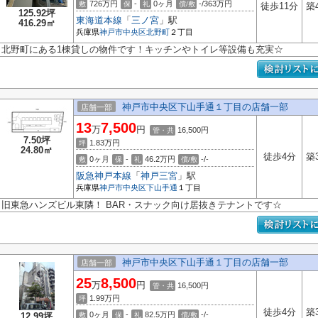
726万円
-
0ヶ月
-/363万円
敷
保
礼
償/敷
徒歩11分
築
125.92坪
東海道本線
「
三ノ宮
」駅
416.29㎡
兵庫県
神戸市中央区
北野町
２丁目
北野町にある1棟貸しの物件です！キッチンやトイレ等設備も充実☆
神戸市中央区下山手通１丁目の店舗一部
店舗一部
13
7,500
万
円
16,500円
管・共
7.50坪
1.83
万円
坪
24.80㎡
徒歩4分
築
0ヶ月
-
46.2万円
-/-
敷
保
礼
償/敷
阪急神戸本線
「
神戸三宮
」駅
兵庫県
神戸市中央区
下山手通
１丁目
旧東急ハンズビル東隣！ BAR・スナック向け居抜きテナントです☆
神戸市中央区下山手通１丁目の店舗一部
店舗一部
25
8,500
万
円
16,500円
管・共
1.99
万円
坪
徒歩4分
築
0ヶ月
-
82.5万円
-/-
12.99坪
敷
保
礼
償/敷