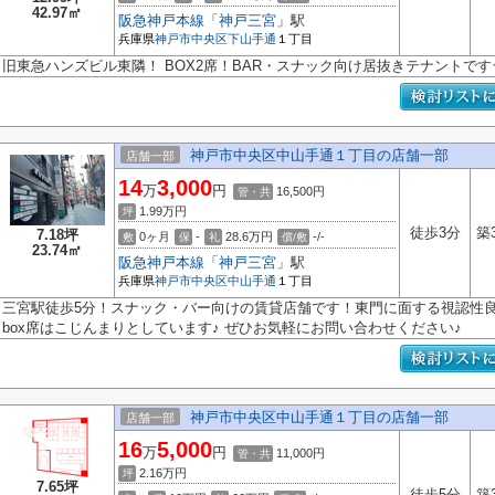
42.97㎡
阪急神戸本線
「
神戸三宮
」駅
兵庫県
神戸市中央区
下山手通
１丁目
旧東急ハンズビル東隣！ BOX2席！BAR・スナック向け居抜きテナントです
神戸市中央区中山手通１丁目の店舗一部
店舗一部
14
3,000
万
円
16,500円
管・共
1.99
万円
坪
徒歩3分
築
7.18坪
0ヶ月
-
28.6万円
-/-
敷
保
礼
償/敷
23.74㎡
阪急神戸本線
「
神戸三宮
」駅
兵庫県
神戸市中央区
中山手通
１丁目
三宮駅徒歩5分！スナック・バー向けの賃貸店舗です！東門に面する視認性
box席はこじんまりとしています♪ ぜひお気軽にお問い合わせください♪
神戸市中央区中山手通１丁目の店舗一部
店舗一部
16
5,000
万
円
11,000円
管・共
2.16
万円
坪
7.65坪
徒歩5分
築