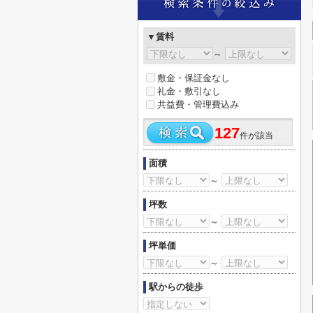
▼賃料
～
敷金・保証金なし
礼金・敷引なし
共益費・管理費込み
127
件が該当
面積
～
坪数
～
坪単価
～
駅からの徒歩