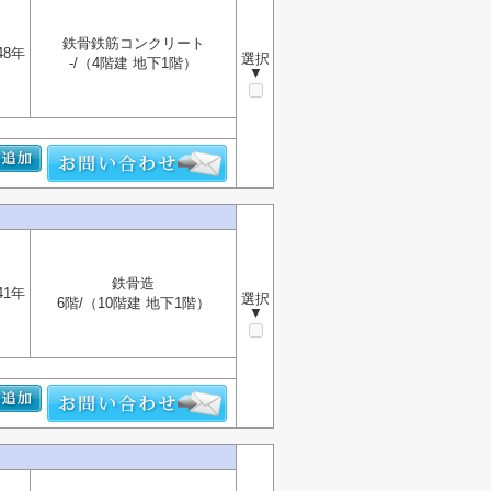
鉄骨鉄筋コンクリート
48年
選択
-/（4階建 地下1階）
▼
鉄骨造
41年
選択
6階/（10階建 地下1階）
▼