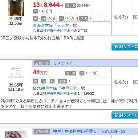
13
8,644
万
円
20,856円
管・共
1.46
万円
坪
徒歩7分
築
-
15万円
27.5万円
-/-
9.48坪
敷
保
礼
償/敷
31.33㎡
東海道本線
「
三ノ宮
」駅
兵庫県
神戸市中央区
下山手通
２丁目
JR三ノ宮駅から徒歩7分の好立地！BARに最適
ミステリア
店舗一部
44
万円
-
1.11
万円
管・共
坪
-
-
-
-/-
敷
保
礼
償/敷
徒歩3分
築
39.65坪
阪急神戸本線
「
神戸三宮
」駅
131.10㎡
兵庫県
神戸市中央区
中山手通
１丁目6-22
2駅利用できる場所にあり、アクセスが便利です☆周辺には、徒歩3分で利
あるので、様々な業種に対応出来ます！
神戸市中央区中山手通１丁目の店舗一部
店舗一部