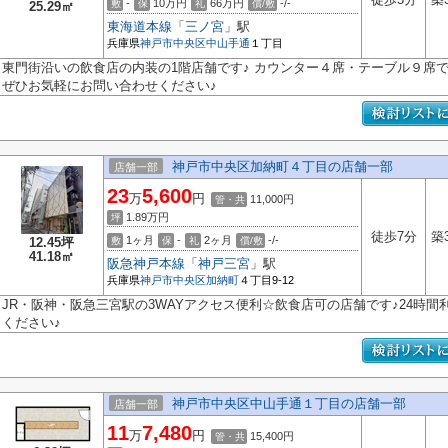
-
10万円
66万円
-/-
敷
保
礼
償/敷
25.29㎡
東海道本線
「
三ノ宮
」駅
兵庫県
神戸市中央区
中山手通
１丁目
東門街沿いの飲食店の内装の1階店舗です♪ カウンター４席・テーブル９席
ぜひお気軽にお問い合わせください♪
神戸市中央区加納町４丁目の店舗一部
店舗一部
23
5,600
万
円
11,000円
管・共
1.89
万円
坪
徒歩7分
築
1ヶ月
-
2ヶ月
-/-
12.45坪
敷
保
礼
償/敷
41.18㎡
阪急神戸本線
「
神戸三宮
」駅
兵庫県
神戸市中央区
加納町
４丁目9-12
JR・阪神・阪急三宮駅の3WAYアクセス便利☆飲食店可の店舗です♪24時
ください♪
神戸市中央区中山手通１丁目の店舗一部
店舗一部
11
7,480
万
円
15,400円
管・共