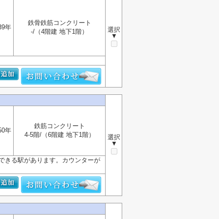
鉄骨鉄筋コンクリート
39年
選択
-/（4階建 地下1階）
▼
鉄筋コンクリート
50年
4-5階/（6階建 地下1階）
選択
▼
用できる駅があります。カウンターが