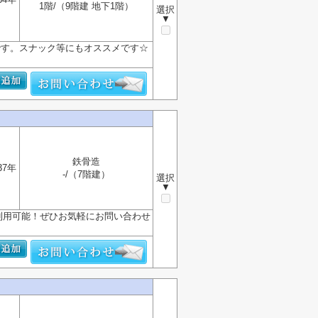
1階/（9階建 地下1階）
選択
▼
です。スナック等にもオススメです☆
鉄骨造
37年
-/（7階建）
選択
▼
間利用可能！ぜひお気軽にお問い合わせ