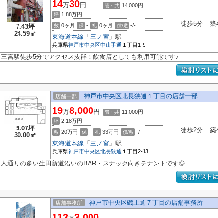
14
30
万
円
14,000円
管・共
1.88
万円
坪
徒歩5分
築
0ヶ月
-
0ヶ月
-/-
7.43坪
敷
保
礼
償/敷
24.59㎡
東海道本線
「
三ノ宮
」駅
兵庫県
神戸市中央区
中山手通
１丁目1-9
三宮駅徒歩5分でアクセス抜群！飲食店としても利用可能です♪
神戸市中央区北長狭通１丁目の店舗一部
店舗一部
19
8,000
万
円
11,000円
管・共
2.18
万円
坪
9.07坪
徒歩2分
築
20万円
-
33万円
-/-
敷
保
礼
償/敷
30.00㎡
東海道本線
「
三ノ宮
」駅
兵庫県
神戸市中央区
北長狭通
１丁目2-13
人通りの多い生田新道沿いのBAR・スナック向きテナントです◎
神戸市中央区磯上通７丁目の店舗事務所
店舗事務所
113
3,000