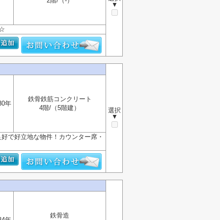
2階/（-）
▼
☆
鉄骨鉄筋コンクリート
30年
4階/（5階建）
選択
▼
良好で好立地な物件！カウンター席・
鉄骨造
34年