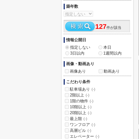
築年数
127
件が該当
情報公開日
指定しない
本日
3日以内
1週間以内
画像・動画あり
画像あり
動画あり
こだわり条件
駐車場あり
(-)
2階以上
(-)
1階の物件
(-)
10階以上
(-)
20階以上
(-)
最上階
(-)
ワンフロア
(-)
高層ビル
(-)
エレベーター
(-)