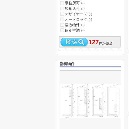
事務所可
(-)
飲食店可
(-)
デザイナーズ
(-)
オートロック
(-)
居抜物件
(-)
個別空調
(-)
127
件が該当
新着物件