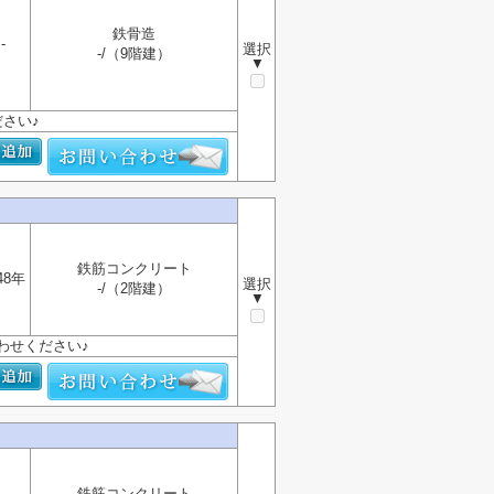
鉄骨造
-
選択
-/（9階建）
▼
さい♪
鉄筋コンクリート
48年
選択
-/（2階建）
▼
わせください♪
鉄筋コンクリート