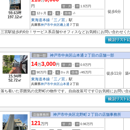
万
円
-
1.9
万円
管・共
坪
徒歩6分
59.63坪
12ヶ月
-
-
-/-
敷
保
礼
償/敷
197.12㎡
東海道本線
「
三ノ宮
」駅
兵庫県
神戸市中央区
磯上通
７丁目
三宮駅徒歩約6分！サービス系店舗やオフィスなどお気軽にお問い合わせくだ
神戸市中央区山本通２丁目の店舗一部
店舗一部
14
3,000
万
円
-
0.9
万円
管・共
坪
90万円
-
0ヶ月
-/45万円
敷
保
礼
償/敷
徒歩11分
築
15.94坪
東海道本線
「
三ノ宮
」駅
52.72㎡
兵庫県
神戸市中央区
山本通
２丁目
落ち着いた雰囲気の北野町の物件です。自由改装可です◎お気軽にお問い合
神戸市中央区北野町２丁目の店舗事務所
店舗事務所
121
万円
-
0.96
万円
管・共
坪