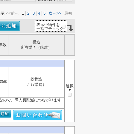
表示
<<前へ
1
2
3
4
5
次へ>>
最初
表示中物件を
一括でチェック
構造
年数
所在階 / （階建）
鉄骨造
33年
-/（7階建）
選択
▼
きなので、導入費削減につながります