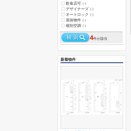
飲食店可
(-)
デザイナーズ
(-)
オートロック
(-)
居抜物件
(-)
個別空調
(-)
4
件が該当
新着物件