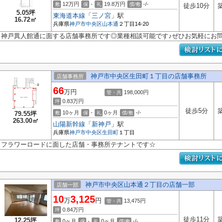
12万円
-
19.8万円
-/-
敷
保
礼
償/敷
徒歩10分
5.05坪
東海道本線
「
三ノ宮
」駅
16.72㎡
兵庫県
神戸市中央区
山本通
２丁目14-20
神戸異人館通に面する店舗事務所です◎業種相談可能です♪ぜひお気軽にお問
神戸市中央区生田町１丁目の店舗事務所
店舗事務所
66
万円
198,000円
管・共
0.83
万円
坪
徒歩5分
10ヶ月
-
0ヶ月
-/-
79.55坪
敷
保
礼
償/敷
263.00㎡
山陽新幹線
「
新神戸
」駅
兵庫県
神戸市中央区
生田町
１丁目
フラワーロードに面した店舗・事務所テナントです☆
神戸市中央区山本通２丁目の店舗一部
店舗一部
10
3,125
万
円
13,475円
管・共
0.84
万円
坪
徒歩11分
12.25坪
0ヶ月
-
0ヶ月
-/-
敷
保
礼
償/敷