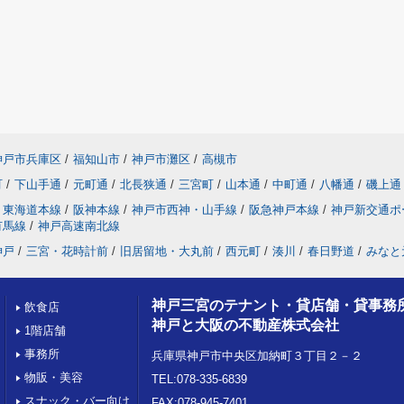
神戸市兵庫区
/
福知山市
/
神戸市灘区
/
高槻市
町
/
下山手通
/
元町通
/
北長狭通
/
三宮町
/
山本通
/
中町通
/
八幡通
/
磯上通
東海道本線
/
阪神本線
/
神戸市西神・山手線
/
阪急神戸本線
/
神戸新交通ポ
有馬線
/
神戸高速南北線
神戸
/
三宮・花時計前
/
旧居留地・大丸前
/
西元町
/
湊川
/
春日野道
/
みなと
神戸三宮のテナント・貸店舗・貸事務
飲食店
神戸と大阪の不動産株式会社
1階店舗
事務所
兵庫県神戸市中央区加納町３丁目２－２
物販・美容
TEL:078-335-6839
スナック・バー向け
FAX:078-945-7401