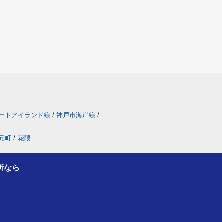
ートアイランド線
/
神戸市海岸線
/
元町
/
花隈
所なら