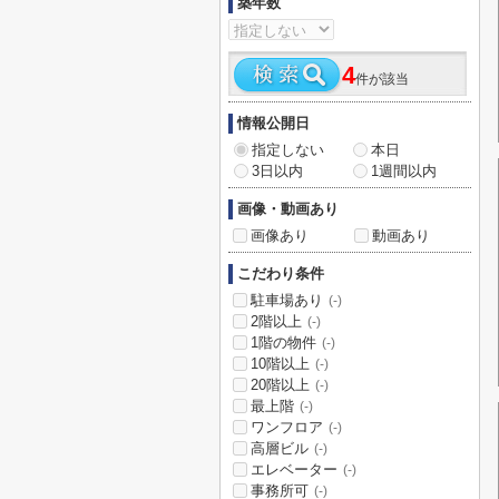
築年数
4
件が該当
情報公開日
指定しない
本日
3日以内
1週間以内
画像・動画あり
画像あり
動画あり
こだわり条件
駐車場あり
(-)
2階以上
(-)
1階の物件
(-)
10階以上
(-)
20階以上
(-)
最上階
(-)
ワンフロア
(-)
高層ビル
(-)
エレベーター
(-)
事務所可
(-)