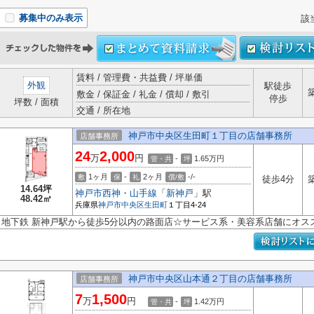
募集中のみ表示
該
賃料 / 管理費・共益費 / 坪単価
外観
駅徒歩
敷金 / 保証金 / 礼金 / 償却 / 敷引
停歩
坪数 / 面積
交通 / 所在地
神戸市中央区生田町１丁目の店舗事務所
店舗事務所
24
2,000
万
円
-
1.65
万円
管・共
坪
1ヶ月
-
2ヶ月
-/-
敷
保
礼
償/敷
徒歩4分
14.64坪
神戸市西神・山手線
「
新神戸
」駅
48.42㎡
兵庫県
神戸市中央区
生田町
１丁目4-24
地下鉄 新神戸駅から徒歩5分以内の路面店☆サービス系・美容系店舗にオス
神戸市中央区山本通２丁目の店舗事務所
店舗事務所
7
1,500
万
円
-
1.42
万円
管・共
坪