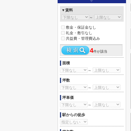
▼賃料
～
敷金・保証金なし
礼金・敷引なし
共益費・管理費込み
4
件が該当
面積
～
坪数
～
坪単価
～
駅からの徒歩