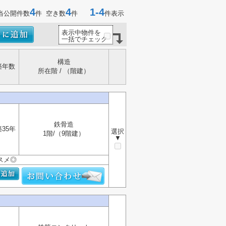
4
4
1-4
当公開件数
件 空き数
件
件表示
表示中物件を
一括でチェック
構造
築年数
所在階 / （階建）
鉄骨造
築35年
選択
1階/（9階建）
▼
スメ◎