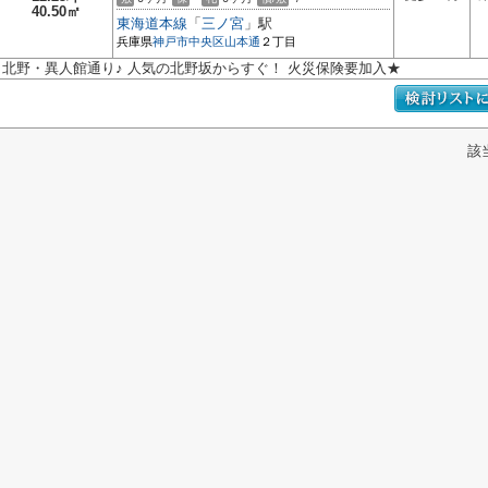
40.50㎡
東海道本線
「
三ノ宮
」駅
兵庫県
神戸市中央区
山本通
２丁目
北野・異人館通り♪ 人気の北野坂からすぐ！ 火災保険要加入★
該