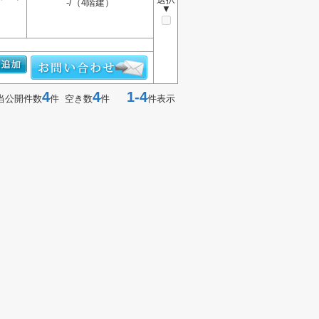
-/（4階建）
▼
4
4
1-4
当公開件数
件 空き数
件
件表示