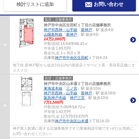
検討リストに追加
お問い合わせ
賃貸｜店舗事務所
神戸市中央区生田町１丁目の店舗事務所
神戸市西神・山手線
「
新神戸
」駅 徒歩4分
山陽新幹線
「
新神戸
」駅 徒歩4分
24
万
2,000
円
坪数/面積:
14.64坪/48.42㎡
坪単価:
1.65
万円
敷金/礼金:
1ヶ月/2ヶ月
兵庫県
神戸市中央区
生田町
１丁目4-24
地下鉄 新神戸駅から徒歩5分以内の路面店☆サービス系・美容系店舗にオ
ススメ◎
賃貸｜店舗事務所
神戸市中央区山本通２丁目の店舗事務所
東海道本線
「
三ノ宮
」駅 徒歩10分
神戸市西神・山手線
「
新神戸
」駅 徒歩16分
阪急神戸本線
「
神戸三宮
」駅 徒歩10分
7
万
1,500
円
坪数/面積:
5.05坪/16.72㎡
坪単価:
1.42
万円
敷金/礼金:
12万円/19.8万円
兵庫県
神戸市中央区
山本通
２丁目14-20
神戸異人館通に面する店舗事務所です◎業種相談可能です♪ぜひお気軽に
お問い合わせください♪