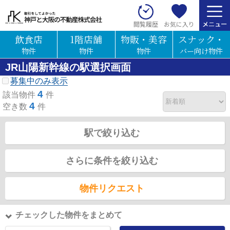
お気に入り
閲覧履歴
飲食店
1階店舗
物販・美容
スナック・
物件
物件
物件
バー向け物件
JR山陽新幹線の駅選択画面
募集中のみ表示
4
該当物件
件
4
空き数
件
駅で絞り込む
さらに条件を絞り込む
物件リクエスト
チェックした物件をまとめて