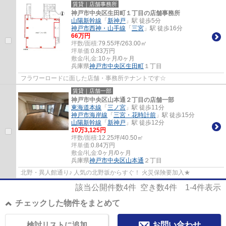
賃貸｜店舗事務所
神戸市中央区生田町１丁目の店舗事務所
山陽新幹線
「
新神戸
」駅 徒歩5分
神戸市西神・山手線
「
三宮
」駅 徒歩16分
66
万円
坪数/面積:
79.55坪/263.00㎡
坪単価:
0.83
万円
敷金/礼金:
10ヶ月/0ヶ月
兵庫県
神戸市中央区
生田町
１丁目
フラワーロードに面した店舗・事務所テナントです☆
賃貸｜店舗一部
神戸市中央区山本通２丁目の店舗一部
東海道本線
「
三ノ宮
」駅 徒歩11分
神戸市海岸線
「
三宮・花時計前
」駅 徒歩15分
山陽新幹線
「
新神戸
」駅 徒歩12分
10
万
3,125
円
坪数/面積:
12.25坪/40.50㎡
坪単価:
0.84
万円
敷金/礼金:
0ヶ月/0ヶ月
兵庫県
神戸市中央区
山本通
２丁目
北野・異人館通り♪ 人気の北野坂からすぐ！ 火災保険要加入★
該当公開件数
4
件 空き数
4
件
1-4
件表示
チェックした物件をまとめて
検討リストに追加
お問い合わせ