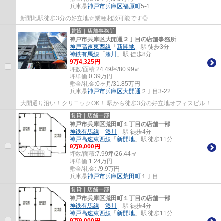
兵庫県
神戸市兵庫区
福原町
5-4
新開地駅徒歩3分の好立地☆業種相談可能です◎
賃貸｜店舗事務所
神戸市兵庫区大開通２丁目の店舗事務所
神戸高速東西線
「
新開地
」駅 徒歩3分
神鉄有馬線
「
湊川
」駅 徒歩8分
9
万
4,325
円
坪数/面積:
24.49坪/80.99㎡
坪単価:
0.39
万円
敷金/礼金:
0ヶ月/31.85万円
兵庫県
神戸市兵庫区
大開通
２丁目3-22
大開通り沿い！クリニックOK！ 駅から徒歩3分の好立地オフィスビル！
賃貸｜店舗一部
神戸市兵庫区荒田町１丁目の店舗一部
神鉄有馬線
「
湊川
」駅 徒歩4分
神戸高速東西線
「
新開地
」駅 徒歩11分
9
万
9,000
円
坪数/面積:
7.99坪/26.44㎡
坪単価:
1.24
万円
敷金/礼金:
-/9.9万円
兵庫県
神戸市兵庫区
荒田町
１丁目
賃貸｜店舗一部
神戸市兵庫区荒田町１丁目の店舗一部
神鉄有馬線
「
湊川
」駅 徒歩4分
神戸高速東西線
「
新開地
」駅 徒歩11分
9
万
9,000
円