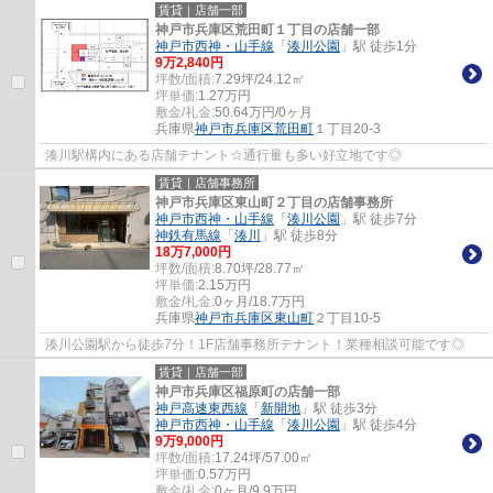
賃貸｜店舗一部
神戸市兵庫区荒田町１丁目の店舗一部
神戸市西神・山手線
「
湊川公園
」駅 徒歩1分
9
万
2,840
円
坪数/面積:
7.29坪/24.12㎡
坪単価:
1.27
万円
敷金/礼金:
50.64万円/0ヶ月
兵庫県
神戸市兵庫区
荒田町
１丁目20-3
湊川駅構内にある店舗テナント☆通行量も多い好立地です◎
賃貸｜店舗事務所
神戸市兵庫区東山町２丁目の店舗事務所
神戸市西神・山手線
「
湊川公園
」駅 徒歩7分
神鉄有馬線
「
湊川
」駅 徒歩8分
18
万
7,000
円
坪数/面積:
8.70坪/28.77㎡
坪単価:
2.15
万円
敷金/礼金:
0ヶ月/18.7万円
兵庫県
神戸市兵庫区
東山町
２丁目10-5
湊川公園駅から徒歩7分！1F店舗事務所テナント！業種相談可能です◎
賃貸｜店舗一部
神戸市兵庫区福原町の店舗一部
神戸高速東西線
「
新開地
」駅 徒歩3分
神戸市西神・山手線
「
湊川公園
」駅 徒歩4分
9
万
9,000
円
坪数/面積:
17.24坪/57.00㎡
坪単価:
0.57
万円
敷金/礼金:
0ヶ月/9.9万円