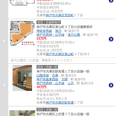
坪数/面積:
9.99坪/33.05㎡
坪単価:
0.99
万円
敷金/礼金:
-/9.9万円
兵庫県
神戸市兵庫区
荒田町
１丁目
賃貸｜店舗事務所
神戸市兵庫区東山町４丁目の店舗事務所
神鉄有馬線
「
湊川
」駅 徒歩7分
神戸市西神・山手線
「
湊川公園
」駅 徒歩7分
33
万円
坪数/面積:
52.49坪/173.55㎡
坪単価:
0.63
万円
敷金/礼金:
-/33万円
兵庫県
神戸市兵庫区
東山町
４丁目19-1
湊川公園近くの店舗・事務所テナントです☆
賃貸｜店舗一部
神戸市兵庫区駅前通１丁目の店舗一部
山陽本線
「
兵庫
」駅 徒歩1分
神戸高速東西線
「
大開
」駅 徒歩5分
神戸市西神・山手線
「
上沢
」駅 徒歩11分
30
万円
坪数/面積:
31.15坪/103.00㎡
坪単価:
0.96
万円
敷金/礼金:
0ヶ月/0ヶ月
兵庫県
神戸市兵庫区
駅前通
１丁目
賃貸｜店舗一部
神戸市兵庫区上沢通７丁目の店舗一部