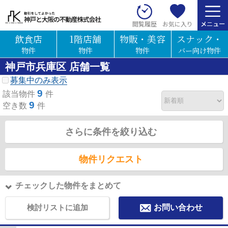
お気に入り
閲覧履歴
飲食店
1階店舗
物販・美容
スナック・
物件
物件
物件
バー向け物件
神戸市兵庫区 店舗一覧
募集中のみ表示
9
該当物件
件
9
空き数
件
さらに条件を絞り込む
物件リクエスト
チェックした物件をまとめて
検討リストに追加
お問い合わせ