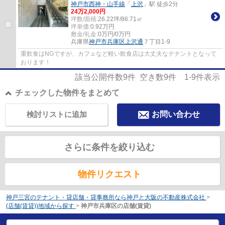
神戸市西神・山手線
「
上沢
」駅 徒歩2分
24
万
2,000
円
坪数/面積:
26.22坪/86.71㎡
坪単価:
0.92
万円
敷金/礼金:
0万円/0万円
兵庫県
神戸市兵庫区
上沢通
７丁目1-9
重飲食はNGですが、カフェなど軽い飲食店は大丈夫なテナントとなって
おります！
該当公開件数
9
件 空き数
9
件
1-9
件表示
チェックした物件をまとめて
検討リストに追加
お問い合わせ
さらに条件を絞り込む
物件リクエスト
神戸三宮のテナント・貸店舗・貸事務所なら神戸と大阪の不動産株式会社
>
(店舗(賃貸))地域から探す
>
神戸市兵庫区の店舗(賃貸)