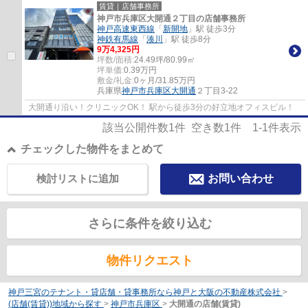
賃貸｜店舗事務所
神戸市兵庫区大開通２丁目の店舗事務所
神戸高速東西線
「
新開地
」駅 徒歩3分
神鉄有馬線
「
湊川
」駅 徒歩8分
9
万
4,325
円
坪数/面積:
24.49坪/80.99㎡
坪単価:
0.39
万円
敷金/礼金:
0ヶ月/31.85万円
兵庫県
神戸市兵庫区
大開通
２丁目3-22
大開通り沿い！クリニックOK！ 駅から徒歩3分の好立地オフィスビル！
該当公開件数
1
件 空き数
1
件
1-1
件表示
チェックした物件をまとめて
検討リストに追加
お問い合わせ
さらに条件を絞り込む
物件リクエスト
神戸三宮のテナント・貸店舗・貸事務所なら神戸と大阪の不動産株式会社
>
(店舗(賃貸))地域から探す
>
神戸市兵庫区
>
大開通の店舗(賃貸)