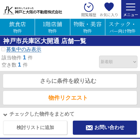
お気に入り
閲覧履歴
飲食店
1階店舗
物販・美容
スナック・
物件
物件
物件
バー向け物件
神戸市兵庫区大開通 店舗一覧
募集中のみ表示
1
該当物件
件
1
空き数
件
さらに条件を絞り込む
物件リクエスト
チェックした物件をまとめて
検討リストに追加
お問い合わせ