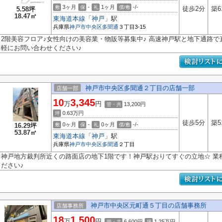
3ヶ月
-
1ヶ月
-/-
敷
保
礼
償/敷
徒歩2分
築6
5.58坪
18.47㎡
東海道本線
「
神戸
」駅
兵庫県
神戸市中央区
多聞通
３丁目3-15
2階美容フロア♪女性向けの美容業・物販等募集中♪ 高速神戸駅と地下通路で直
軽にお問い合わせください♪
神戸市中央区多聞通２丁目の店舗一部
店舗一部
10
3,345
万
円
13,200円
管・共
0.63
万円
坪
徒歩5分
築5
0ヶ月
-
0ヶ月
-/-
16.29坪
敷
保
礼
償/敷
53.87㎡
東海道本線
「
神戸
」駅
兵庫県
神戸市中央区
多聞通
２丁目
神戸地方裁判所近くの路面店の地下1階です！神戸駅おりてすぐの立地☆ 業
ださい♪
神戸市中央区元町通５丁目の店舗事務所
店舗事務所
18
1,500
万
円
6,600円
1.25
万円
管・共
坪