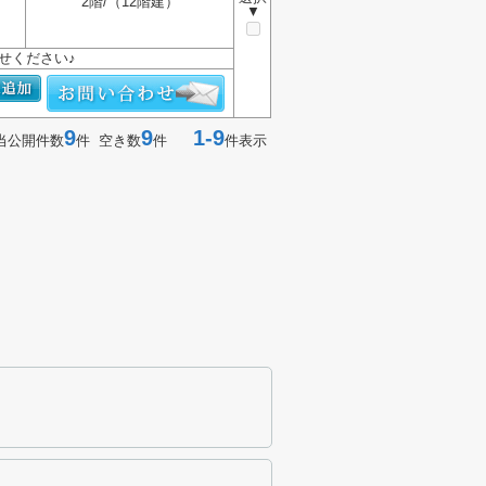
2階/（12階建）
▼
せください♪
9
9
1-9
当公開件数
件 空き数
件
件表示