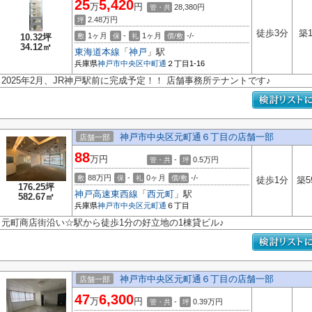
25
5,420
万
円
28,380円
管・共
2.48
万円
坪
徒歩3分
築
1ヶ月
-
1ヶ月
-/-
10.32坪
敷
保
礼
償/敷
34.12㎡
東海道本線
「
神戸
」駅
兵庫県
神戸市中央区
中町通
２丁目1-16
2025年2月、JR神戸駅前に完成予定！！ 店舗事務所テナントです♪
神戸市中央区元町通６丁目の店舗一部
店舗一部
88
万円
-
0.5
万円
管・共
坪
88万円
-
0ヶ月
-/-
敷
保
礼
償/敷
徒歩1分
築5
176.25坪
神戸高速東西線
「
西元町
」駅
582.67㎡
兵庫県
神戸市中央区
元町通
６丁目
元町商店街沿い☆駅から徒歩1分の好立地の1棟貸ビル♪
神戸市中央区元町通６丁目の店舗一部
店舗一部
47
6,300
万
円
-
0.39
万円
管・共
坪