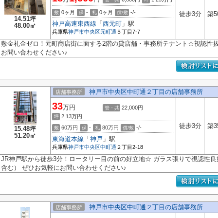
0ヶ月
-
0ヶ月
-/-
敷
保
礼
償/敷
徒歩3分
築5
14.51坪
神戸高速東西線
「
西元町
」駅
48.00㎡
兵庫県
神戸市中央区
元町通
５丁目7-7
敷金礼金ゼロ！元町商店街に面する2階の貸店舗・事務所テナント☆視認性
お問い合わせください♪
神戸市中央区中町通２丁目の店舗事務所
店舗事務所
33
万円
22,000円
管・共
2.13
万円
坪
徒歩3分
築3
60万円
-
80万円
-/-
15.48坪
敷
保
礼
償/敷
51.20㎡
東海道本線
「
神戸
」駅
兵庫県
神戸市中央区
中町通
２丁目2-18
JR神戸駅から徒歩3分！ロータリー目の前の好立地☆ ガラス張りで視認性良
含む） ぜひお気軽にお問い合わせください♪
神戸市中央区中町通２丁目の店舗事務所
店舗事務所