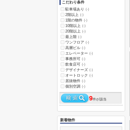
こだわり条件
駐車場あり
(-)
2階以上
(-)
1階の物件
(-)
10階以上
(-)
20階以上
(-)
最上階
(-)
ワンフロア
(-)
高層ビル
(-)
エレベーター
(-)
事務所可
(-)
飲食店可
(-)
デザイナーズ
(-)
オートロック
(-)
居抜物件
(-)
個別空調
(-)
9
件が該当
新着物件