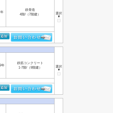
鉄骨造
1年
選択
4階/（7階建）
▼
鉄筋コンクリート
9年
選択
1-7階/（9階建）
▼