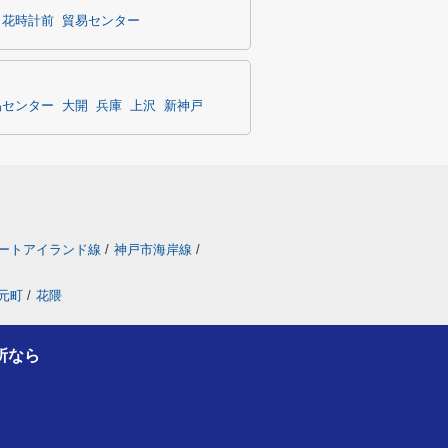
・花時計前
貿易センター
易センター
大開
兵庫
上沢
新神戸
ートアイランド線
/
神戸市海岸線
/
元町
/
花隈
所なら