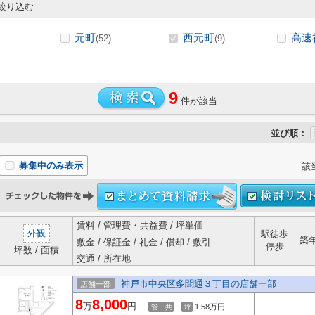
絞り込む
元町
西元町
高速
(52)
(9)
9
件が該当
並び順：
募集中のみ表示
該
賃料 / 管理費・共益費 / 坪単価
外観
駅徒歩
築
敷金 / 保証金 / 礼金 / 償却 / 敷引
停歩
坪数 / 面積
交通 / 所在地
神戸市中央区多聞通３丁目の店舗一部
店舗一部
8
8,000
万
円
-
1.58
万円
管・共
坪