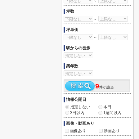
～
坪数
～
坪単価
～
駅からの徒歩
築年数
9
件が該当
情報公開日
指定しない
本日
3日以内
1週間以内
画像・動画あり
画像あり
動画あり