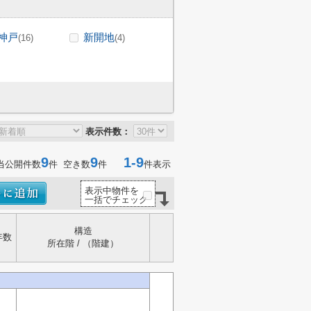
神戸
新開地
(16)
(4)
表示件数：
9
9
1-9
当公開件数
件 空き数
件
件表示
表示中物件を
一括でチェック
構造
年数
所在階 / （階建）