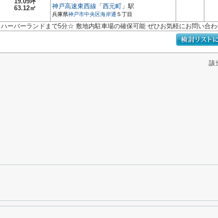
19.09坪
神戸高速東西線
「
西元町
」駅
63.12㎡
兵庫県
神戸市中央区
海岸通
５丁目
ハーバーランドまで5分☆ 敷地内駐車場の確保可能 ぜひお気軽にお問い合わ
該