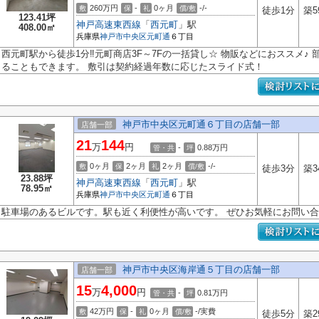
260万円
-
0ヶ月
-/-
敷
保
礼
償/敷
徒歩1分
築5
123.41坪
神戸高速東西線
「
西元町
」駅
408.00㎡
兵庫県
神戸市中央区
元町通
６丁目
西元町駅から徒歩1分‼元町商店3F～7Fの一括貸し☆ 物販などにおススメ♪
ることもできます。 敷引は契約経過年数に応じたスライド式！
神戸市中央区元町通６丁目の店舗一部
店舗一部
21
144
万
円
-
0.88
万円
管・共
坪
0ヶ月
2ヶ月
2ヶ月
-/-
敷
保
礼
償/敷
徒歩3分
築3
23.88坪
神戸高速東西線
「
西元町
」駅
78.95㎡
兵庫県
神戸市中央区
元町通
６丁目
駐車場のあるビルです。駅も近く利便性が高いです。 ぜひお気軽にお問い合
神戸市中央区海岸通５丁目の店舗一部
店舗一部
15
4,000
万
円
-
0.81
万円
管・共
坪
42万円
-
0ヶ月
-/実費
敷
保
礼
償/敷
徒歩5分
築2