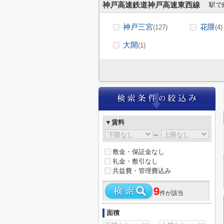
神戸高速鉄道神戸高速東西線
駅で
神戸三宮
花隈
(127)
(4)
大開
(1)
▼賃料
～
敷金・保証金なし
礼金・敷引なし
共益費・管理費込み
9
件が該当
面積