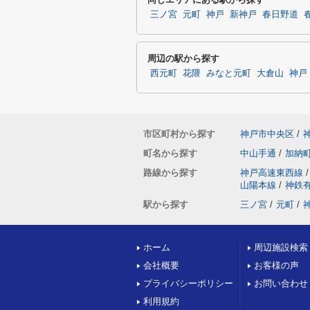
三ノ宮
元町
神戸
新神戸
春日野道
周辺の駅から探す
西元町
花隈
みなと元町
大倉山
神戸
市区町村から探す
神戸市中央区
/
町名から探す
中山手通
/
加納
路線から探す
神戸高速東西線
/
山陽本線
/
神鉄
駅から探す
三ノ宮
/
元町
/
ホーム
周辺施設検索
会社概要
お客様の声
プライバシーポリシー
お問い合わせ
利用規約