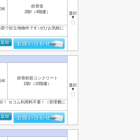
鉄骨造
0年
2階/（4階建）
選択
▼
抜群で好立地物件です♪ぜひお気軽に
鉄骨鉄筋コンクリート
5年
1階/（10階建）
選択
▼
好！ セコム利用料不要！（管理費に