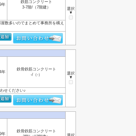
鉄筋コンクリート
9年
3-7階/（7階建）
選択
▼
 部屋数多いのでまとめて事務所を構え
鉄骨鉄筋コンクリート
4年
選択
-/（-）
▼
わせください♪
鉄骨鉄筋コンクリート
9年
選択