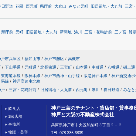
春日野道
花隈
西元町
県庁前
大倉山
みなと元町
旧居留地・大丸前
三宮
県庁前
元町
旧居留地・大丸前
新開地
湊川
三宮・花時計前
三ノ宮
貿
神戸市兵庫区
/
福知山市
/
神戸市灘区
/
高槻市
町
/
下山手通
/
元町通
/
北長狭通
/
三宮町
/
山本通
/
中町通
/
八幡通
/
磯上通
東海道本線
/
阪神本線
/
神戸市西神・山手線
/
阪急神戸本線
/
神戸新交通ポ
有馬線
/
神戸高速南北線
神戸
/
三宮・花時計前
/
旧居留地・大丸前
/
西元町
/
湊川
/
春日野道
/
みなと
神戸三宮のテナント・貸店舗・貸事務
飲食店
神戸と大阪の不動産株式会社
1階店舗
事務所
兵庫県神戸市中央区加納町３丁目２－２
物販・美容
TEL:078-335-6839