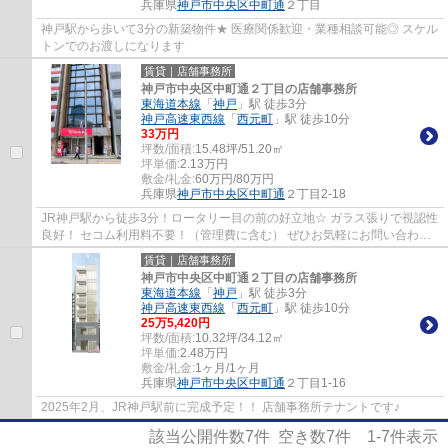
兵庫県
神戸市中央区
中町通
２丁目
神戸駅から歩いて3分の新築物件★ 医療関係歓迎・業種相談可能◎ スケル
トンでのお渡しになります
賃貸｜店舗事務所
神戸市中央区中町通２丁目の店舗事務所
東海道本線
「
神戸
」駅 徒歩3分
神戸高速東西線
「
西元町
」駅 徒歩10分
33
万円
坪数/面積:
15.48坪/51.20㎡
坪単価:
2.13
万円
敷金/礼金:
60万円/80万円
兵庫県
神戸市中央区
中町通
２丁目2-18
JR神戸駅から徒歩3分！ロータリー目の前の好立地☆ ガラス張りで視認性
良好！ セコム利用料不要！（管理費に含む） ぜひお気軽にお問い合わせ
ください♪
賃貸｜店舗事務所
神戸市中央区中町通２丁目の店舗事務所
東海道本線
「
神戸
」駅 徒歩3分
神戸高速東西線
「
西元町
」駅 徒歩10分
25
万
5,420
円
坪数/面積:
10.32坪/34.12㎡
坪単価:
2.48
万円
敷金/礼金:
1ヶ月/1ヶ月
兵庫県
神戸市中央区
中町通
２丁目1-16
2025年2月、JR神戸駅前に完成予定！！ 店舗事務所テナントです♪
該当公開件数
7
件 空き数
7
件
1-7
件表示