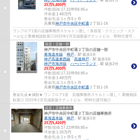
神戸市海岸線
「
ハーバーランド
」駅 徒歩2分
25
万
5,400
円
坪数/面積:
17.22坪/56.95㎡
坪単価:
1.48
万円
敷金/礼金:
1ヶ月/1ヶ月
兵庫県
神戸市中央区
中町通
２丁目1-16
ワンフロア1室の店舗事務所スケルトン渡し！美容室・クリニック・スク
ールなど業種相談歓迎◎2025年2月完成新築テナントビル 即時引渡可能
◎ ぜひお気軽にお問い合わせください♪
賃貸｜店舗一部
神戸市中央区中町通２丁目の店舗一部
東海道本線
「
神戸
」駅 徒歩1分
神戸高速東西線
「
高速神戸
」駅 徒歩3分
神戸市海岸線
「
ハーバーランド
」駅 徒歩2分
25
万
5,400
円
坪数/面積:
17.22坪/56.95㎡
坪単価:
1.48
万円
敷金/礼金:
1ヶ月/1ヶ月
兵庫県
神戸市中央区
中町通
２丁目1-16
敷金礼金★減額★ ワンフロア1室 店舗事務所スケルトン渡し！ 業種相談
歓迎◎ 2025年2月完成新築テナントビル 即時引渡可能◎
賃貸｜店舗事務所
神戸市中央区中町通２丁目の店舗事務所
東海道本線
「
神戸
」駅 徒歩1分
25
万
5,420
円
坪数/面積:
17.22坪/56.95㎡
坪単価:
1.35
万円
敷金/礼金:
1ヶ月/1ヶ月