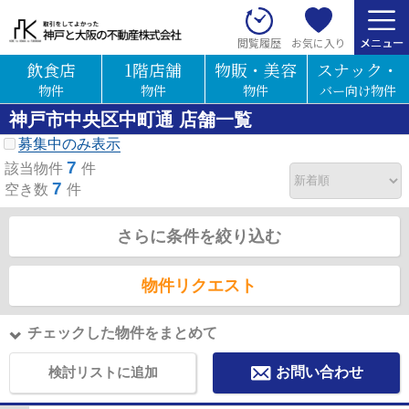
お気に入り
閲覧履歴
飲食店
1階店舗
物販・美容
スナック・
物件
物件
物件
バー向け物件
神戸市中央区中町通 店舗一覧
募集中のみ表示
7
該当物件
件
7
空き数
件
さらに条件を絞り込む
物件リクエスト
チェックした物件をまとめて
検討リストに追加
お問い合わせ