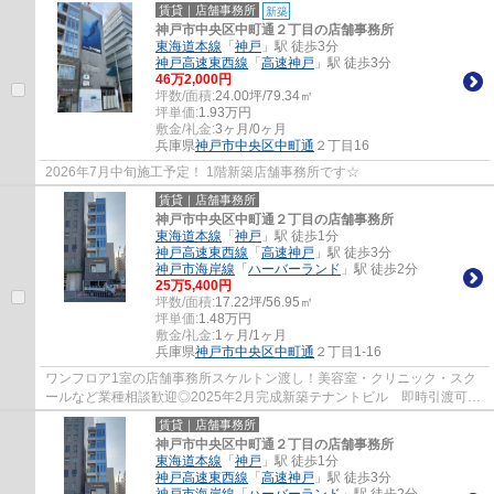
賃貸｜店舗事務所
新築
神戸市中央区中町通２丁目の店舗事務所
東海道本線
「
神戸
」駅 徒歩3分
神戸高速東西線
「
高速神戸
」駅 徒歩3分
46
万
2,000
円
坪数/面積:
24.00坪/79.34㎡
坪単価:
1.93
万円
敷金/礼金:
3ヶ月/0ヶ月
兵庫県
神戸市中央区
中町通
２丁目16
2026年7月中旬施工予定！ 1階新築店舗事務所です☆
賃貸｜店舗事務所
神戸市中央区中町通２丁目の店舗事務所
東海道本線
「
神戸
」駅 徒歩1分
神戸高速東西線
「
高速神戸
」駅 徒歩3分
神戸市海岸線
「
ハーバーランド
」駅 徒歩2分
25
万
5,400
円
坪数/面積:
17.22坪/56.95㎡
坪単価:
1.48
万円
敷金/礼金:
1ヶ月/1ヶ月
兵庫県
神戸市中央区
中町通
２丁目1-16
ワンフロア1室の店舗事務所スケルトン渡し！美容室・クリニック・スク
ールなど業種相談歓迎◎2025年2月完成新築テナントビル 即時引渡可能
◎ ぜひお気軽にお問い合わせください♪
賃貸｜店舗事務所
神戸市中央区中町通２丁目の店舗事務所
東海道本線
「
神戸
」駅 徒歩1分
神戸高速東西線
「
高速神戸
」駅 徒歩3分