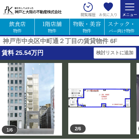
お気に入り
閲覧履歴
飲食店
1階店舗
物販・美容
スナック・
物件
物件
物件
バー向け物件
神戸市中央区中町通２丁目の賃貸物件 6F
賃料
25.54
万円
検討リストに追加
2/6
1/6