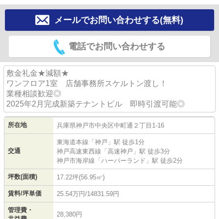
メールでお問い合わせする(無料)
電話でお問い合わせする
敷金礼金★減額★
ワンフロア1室 店舗事務所スケルトン渡し！
業種相談歓迎◎
2025年2月完成新築テナントビル 即時引渡可能◎
所在地
兵庫県
神戸市中央区
中町通
２丁目1-16
東海道本線
「
神戸
」駅 徒歩1分
交通
神戸高速東西線
「
高速神戸
」駅 徒歩3分
神戸市海岸線
「
ハーバーランド
」駅 徒歩2分
坪数(面積)
17.22坪(56.95㎡)
賃料/坪単価
25.54万円/14831.59円
管理費・
28,380円
共益費