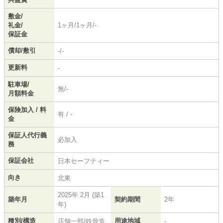
敷金/
礼金/
1ヶ月/1ヶ月/-
保証金
償却/敷引
-/-
更新料
-
駐車場/
無/-
月額料金
保険加入 / 料
有 / -
金
保証人代行義
必加入
務
保証会社
日本セーフティー
向き
北東
2025年 2月 (築1
築年月
契約期間
2年
年)
種別/構造
用途地域
店舗一部/鉄骨造
-