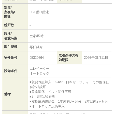
部屋/
所在階/
6F/6階/7階建
階建
総戸数
-
現況/
空家/即時
引渡時期
取引態様
専任媒介
取引条件の有
物件番号
95329664
2026年08月11日
効期限
エレベーター
設備条件
オートロック
■賃貸保証加入：K-net・日本セーフティ その他保証
会社相談可
■飲食関係、ペット関係不可
備考
■2，3階は診療所
■短期解約違約金 1年未満3ヶ月分 2年以内2ヶ月分
■オートロック設備導入