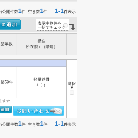
1
1
1-1
当公開件数
件 空き数
件
件表示
表示中物件を
一括でチェック
構造
築年数
所在階 / （階建）
軽量鉄骨
築59年
選択
-/（-）
▼
ます☆
1
1
1-1
当公開件数
件 空き数
件
件表示