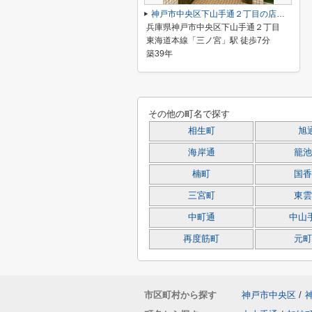
神戸市中央区下山手通２丁目の店舗一部
兵庫県神戸市中央区下山手通２丁目
東海道本線「三ノ宮」駅 徒歩7分
築39年
その他の町名で探す
相生町
旭
海岸通
籠池
楠町
国香
三宮町
東雲
中町通
中山
再度筋町
元町
市区町村から探す
神戸市中央区
/