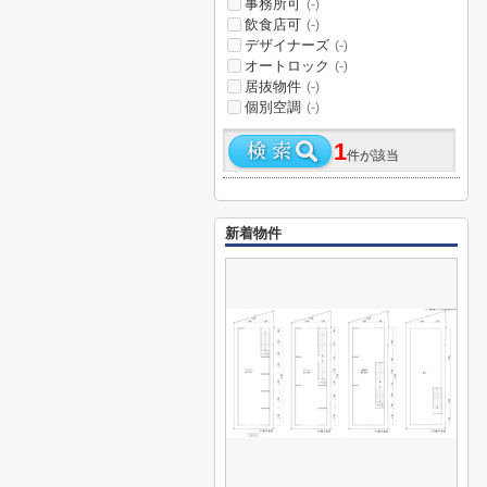
事務所可
(-)
飲食店可
(-)
デザイナーズ
(-)
オートロック
(-)
居抜物件
(-)
個別空調
(-)
1
件が該当
新着物件