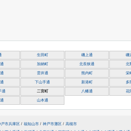
通
生田町
磯上通
磯
通
加納町
北長狭通
北
通
雲井通
熊内町
栄
通
下山手通
新港町
多
手通
二宮町
八幡通
花
通
山本通
神戸市兵庫区
/
福知山市
/
神戸市灘区
/
高槻市