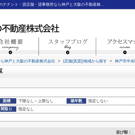
神戸市中央区二宮町の店舗一覧｜神戸三宮のテナント・貸店舗・貸事務所なら神戸と大阪の不動産株式会社
なら神戸と大阪の不動産株式会社
>
(店舗(賃貸))地域から探す
>
神戸市中央
覧
面積
下限なし～上限なし
築年数
指定しない
間取り
指定なし
並び順：