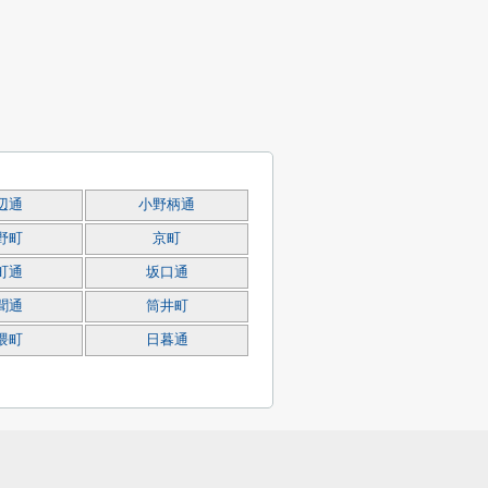
辺通
小野柄通
野町
京町
町通
坂口通
聞通
筒井町
隈町
日暮通