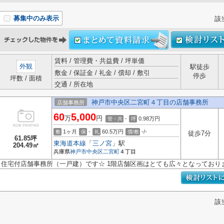
募集中のみ表示
該
賃料 / 管理費・共益費 / 坪単価
外観
駅徒歩
敷金 / 保証金 / 礼金 / 償却 / 敷引
停歩
坪数 / 面積
交通 / 所在地
神戸市中央区二宮町４丁目の店舗事務所
店舗事務所
60
5,000
万
円
-
0.98
万円
管・共
坪
1ヶ月
-
60.5万円
-/-
敷
保
礼
償/敷
徒歩7分
61.85坪
東海道本線
「
三ノ宮
」駅
204.49㎡
兵庫県
神戸市中央区
二宮町
４丁目
住宅付店舗事務所（一戸建）です☆ 1階店舗区画はとても広々となっており
該