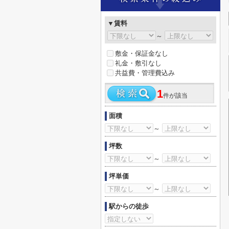
▼賃料
～
敷金・保証金なし
礼金・敷引なし
共益費・管理費込み
1
件が該当
面積
～
坪数
～
坪単価
～
駅からの徒歩