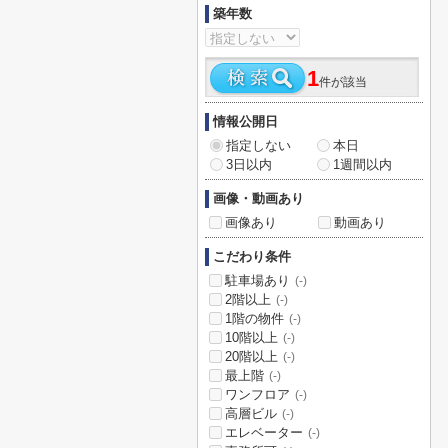
築年数
1
件が該当
情報公開日
指定しない
本日
3日以内
1週間以内
画像・動画あり
画像あり
動画あり
こだわり条件
駐車場あり
(-)
2階以上
(-)
1階の物件
(-)
10階以上
(-)
20階以上
(-)
最上階
(-)
ワンフロア
(-)
高層ビル
(-)
エレベーター
(-)