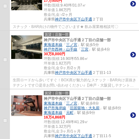
17
万
500
円
坪数/面積:
9.40坪/31.07㎡
坪単価:
1.86
万円
敷金/礼金:
-/2ヶ月
兵庫県
神戸市中央区
下山手通
２丁目
スナック・BAR向けの物件でございます★ 飲み屋業種相談可〇
賃貸｜店舗一部
神戸市中央区下山手通２丁目の店舗一部
東海道本線
「
三ノ宮
」駅 徒歩5分
神戸市西神・山手線
「
三宮
」駅 徒歩4分
30
万
8,000
円
坪数/面積:
16.90坪/55.86㎡
坪単価:
1.82
万円
敷金/礼金:
0ヶ月/2ヶ月
兵庫県
神戸市中央区
下山手通
２丁目1-13
生田ロードから歩いてすぐ！BOX席が魅力的なスナック・BAR向け居抜き
テナントです◎是非お問い合わせください♪【神戸・大阪貸しテナント情
報】
賃貸｜店舗一部
神戸市中央区下山手通２丁目の店舗一部
東海道本線
「
三ノ宮
」駅 徒歩8分
神戸市海岸線
「
旧居留地・大丸前
」駅 徒歩8分
東海道本線
「
元町
」駅 徒歩9分
16
万
4,868
円
坪数/面積:
12.49坪/41.29㎡
坪単価:
1.32
万円
敷金/礼金:
3ヶ月/1ヶ月
兵庫県
神戸市中央区
下山手通
２丁目11-5