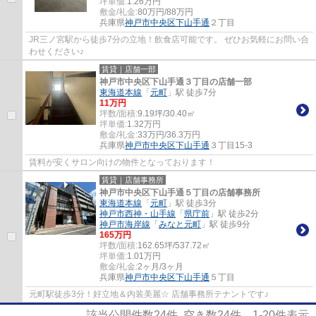
坪単価:
1.26
万円
敷金/礼金:
80万円/88万円
兵庫県
神戸市中央区
下山手通
２丁目
JR三ノ宮駅から徒歩7分の立地！飲食店可能です。 ぜひお気軽にお問い合
わせください♪
賃貸｜店舗一部
神戸市中央区下山手通３丁目の店舗一部
東海道本線
「
元町
」駅 徒歩7分
11
万円
坪数/面積:
9.19坪/30.40㎡
坪単価:
1.32
万円
敷金/礼金:
33万円/36.3万円
兵庫県
神戸市中央区
下山手通
３丁目15-3
賃料が安くサロン向けの物件となっております！
賃貸｜店舗事務所
神戸市中央区下山手通５丁目の店舗事務所
東海道本線
「
元町
」駅 徒歩3分
神戸市西神・山手線
「
県庁前
」駅 徒歩2分
神戸市海岸線
「
みなと元町
」駅 徒歩9分
165
万円
坪数/面積:
162.65坪/537.72㎡
坪単価:
1.01
万円
敷金/礼金:
2ヶ月/3ヶ月
兵庫県
神戸市中央区
下山手通
５丁目
元町駅徒歩3分！好立地＆内装美麗☆ 店舗事務所テナントです♪
該当公開件数
24
件 空き数
24
件
1-20
件表示