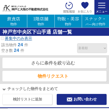
お気に入り
閲覧履歴
飲食店
1階店舗
物販・美容
スナック・
物件
物件
物件
バー向け物件
神戸市中央区下山手通 店舗一覧
募集中のみ表示
24
該当物件
件
24
空き数
件
さらに条件を絞り込む
物件リクエスト
チェックした物件をまとめて
検討リストに追加
お問い合わせ