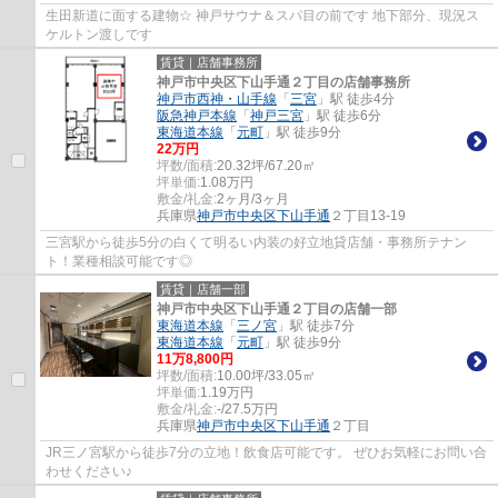
生田新道に面する建物☆ 神戸サウナ＆スパ目の前です 地下部分、現況ス
ケルトン渡しです
賃貸｜店舗事務所
神戸市中央区下山手通２丁目の店舗事務所
神戸市西神・山手線
「
三宮
」駅 徒歩4分
阪急神戸本線
「
神戸三宮
」駅 徒歩6分
東海道本線
「
元町
」駅 徒歩9分
22
万円
坪数/面積:
20.32坪/67.20㎡
坪単価:
1.08
万円
敷金/礼金:
2ヶ月/3ヶ月
兵庫県
神戸市中央区
下山手通
２丁目13-19
三宮駅から徒歩5分の白くて明るい内装の好立地貸店舗・事務所テナン
ト！業種相談可能です◎
賃貸｜店舗一部
神戸市中央区下山手通２丁目の店舗一部
東海道本線
「
三ノ宮
」駅 徒歩7分
東海道本線
「
元町
」駅 徒歩9分
11
万
8,800
円
坪数/面積:
10.00坪/33.05㎡
坪単価:
1.19
万円
敷金/礼金:
-/27.5万円
兵庫県
神戸市中央区
下山手通
２丁目
JR三ノ宮駅から徒歩7分の立地！飲食店可能です。 ぜひお気軽にお問い合
わせください♪