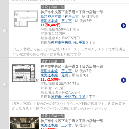
賃貸｜店舗一部
神戸市中央区下山手通２丁目の店舗一部
阪急神戸本線
「
神戸三宮
」駅 徒歩6分
東海道本線
「
三ノ宮
」駅 徒歩7分
11
万
6,402
円
坪数/面積:
9.59坪/31.70㎡
坪単価:
1.21
万円
敷金/礼金:
0ヶ月/27.5万円
兵庫県
神戸市中央区
下山手通
２丁目
JR三ノ宮駅から徒歩7分の立地！BAR・スナック向きテナントです◎明る
くて清潔感のある内装☆飲食店も可能です◎
賃貸｜店舗一部
神戸市中央区下山手通２丁目の店舗一部
東海道本線
「
三ノ宮
」駅 徒歩7分
東海道本線
「
元町
」駅 徒歩9分
11
万
2,530
円
坪数/面積:
9.30坪/30.74㎡
坪単価:
1.21
万円
敷金/礼金:
0ヶ月/27.5万円
兵庫県
神戸市中央区
下山手通
２丁目
JR三ノ宮駅から徒歩7分の好立地！ラウンジ仕様の店舗です。内装改装予
定☆飲食店も可能です◎ぜひお気軽にお問い合わせください♪
賃貸｜店舗一部
神戸市中央区下山手通２丁目の店舗一部
東海道本線
「
三ノ宮
」駅 徒歩6分