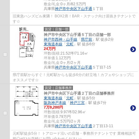
敷金/礼金:
0ヶ月/82.5万円
兵庫県
神戸市中央区
下山手通
１丁目
旧東急ハンズビル東隣！ BOX2席！BAR・スナック向け居抜きテナントで
す☆
賃貸｜店舗一部
神戸市中央区下山手通５丁目の店舗一部
神戸市西神・山手線
「
県庁前
」駅 徒歩2分
東海道本線
「
元町
」駅 徒歩6分
24
万円
坪数/面積:
21.52坪/71.16㎡
坪単価:
1.12
万円
敷金/礼金:
0ヶ月/2ヶ月
兵庫県
神戸市中央区
下山手通
５丁目7-15
県庁前駅からすぐ！元町駅からも徒歩6分の好立地！カフェやショップに
オススメです☆
賃貸｜店舗事務所
神戸市中央区下山手通２丁目の店舗事務所
東海道本線
「
元町
」駅 徒歩5分
阪急神戸本線
「
神戸三宮
」駅 徒歩7分
7
万
9,200
円
坪数/面積:
9.97坪/32.96㎡
坪単価:
0.79
万円
敷金/礼金:
5万円/2ヶ月
兵庫県
神戸市中央区
下山手通
２丁目13-11
元町駅徒歩5分！ トアロード沿いの店舗・事務所テナントです 業種相談可
能◎ぜひお気軽にお問い合わせください♪