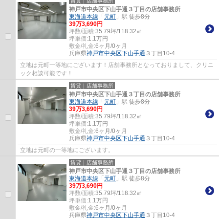
賃貸｜店舗事務所
神戸市中央区下山手通３丁目の店舗事務所
東海道本線
「
元町
」駅 徒歩8分
39
万
3,690
円
坪数/面積:
35.79坪/118.32㎡
坪単価:
1.1
万円
敷金/礼金:
6ヶ月/0ヶ月
兵庫県
神戸市中央区
下山手通
３丁目10-4
立地は元町一等地にございます！店舗事務所となっておりまして、クリニ
ック相談可能です！
賃貸｜店舗事務所
神戸市中央区下山手通３丁目の店舗事務所
東海道本線
「
元町
」駅 徒歩8分
39
万
3,690
円
坪数/面積:
35.79坪/118.32㎡
坪単価:
1.1
万円
敷金/礼金:
6ヶ月/0ヶ月
兵庫県
神戸市中央区
下山手通
３丁目10-4
立地は元町の一等地にございます。
賃貸｜店舗事務所
神戸市中央区下山手通３丁目の店舗事務所
東海道本線
「
元町
」駅 徒歩8分
39
万
3,690
円
坪数/面積:
35.79坪/118.32㎡
坪単価:
1.1
万円
敷金/礼金:
6ヶ月/0ヶ月
兵庫県
神戸市中央区
下山手通
３丁目10-4