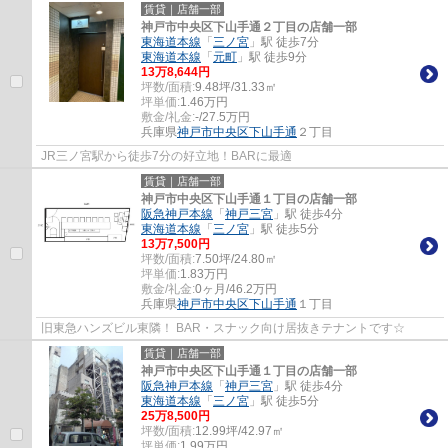
賃貸｜店舗一部
神戸市中央区下山手通２丁目の店舗一部
東海道本線
「
三ノ宮
」駅 徒歩7分
東海道本線
「
元町
」駅 徒歩9分
13
万
8,644
円
坪数/面積:
9.48坪/31.33㎡
坪単価:
1.46
万円
敷金/礼金:
-/27.5万円
兵庫県
神戸市中央区
下山手通
２丁目
JR三ノ宮駅から徒歩7分の好立地！BARに最適
賃貸｜店舗一部
神戸市中央区下山手通１丁目の店舗一部
阪急神戸本線
「
神戸三宮
」駅 徒歩4分
東海道本線
「
三ノ宮
」駅 徒歩5分
13
万
7,500
円
坪数/面積:
7.50坪/24.80㎡
坪単価:
1.83
万円
敷金/礼金:
0ヶ月/46.2万円
兵庫県
神戸市中央区
下山手通
１丁目
旧東急ハンズビル東隣！ BAR・スナック向け居抜きテナントです☆
賃貸｜店舗一部
神戸市中央区下山手通１丁目の店舗一部
阪急神戸本線
「
神戸三宮
」駅 徒歩4分
東海道本線
「
三ノ宮
」駅 徒歩5分
25
万
8,500
円
坪数/面積:
12.99坪/42.97㎡
坪単価:
1.99
万円