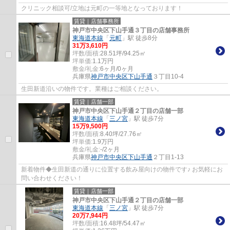
クリニック相談可/立地は元町の一等地となっております！
賃貸｜店舗事務所
神戸市中央区下山手通３丁目の店舗事務所
東海道本線
「
元町
」駅 徒歩8分
31
万
3,610
円
坪数/面積:
28.51坪/94.25㎡
坪単価:
1.1
万円
敷金/礼金:
6ヶ月/0ヶ月
兵庫県
神戸市中央区
下山手通
３丁目10-4
生田新道沿いの物件です。業種はご相談ください。
賃貸｜店舗一部
神戸市中央区下山手通２丁目の店舗一部
東海道本線
「
三ノ宮
」駅 徒歩7分
15
万
9,500
円
坪数/面積:
8.40坪/27.76㎡
坪単価:
1.9
万円
敷金/礼金:
-/2ヶ月
兵庫県
神戸市中央区
下山手通
２丁目1-13
新着物件◆生田新道の通りに位置する飲み屋向けの物件です♪ お気軽にお
問い合わせください！
賃貸｜店舗一部
神戸市中央区下山手通２丁目の店舗一部
東海道本線
「
三ノ宮
」駅 徒歩7分
20
万
7,944
円
坪数/面積:
16.48坪/54.47㎡