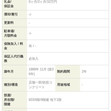
礼金/
0ヶ月/2ヶ月/10万円
保証金
償却/敷引
-/-
更新料
-
駐車場/
-/-
月額料金
保険加入 / 料
有 / -
金
保証人代行義
必加入
務
1989年 11月 (築3
築年月
契約期間
2年
6年)
店舗一部/鉄筋コ
種別/構造
用途地域
-
ンクリート
部屋/
所在階/
603/6階/9階建 地下1階
階建