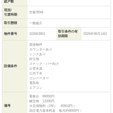
総戸数
-
現況/
空家/即時
引渡時期
取引態様
一般媒介
取引条件の有
物件番号
102663801
2026年08月14日
効期限
居抜物件
カウンターあり
シンクあり
好立地
スナック・バー向け
設備条件
公営水道
公共下水
エレベーター
電気有
エアコン
看板台 99000円
鍵交換 13200円
備考
火災保険料（2年） 40910円～
高圧電力基本料金 毎月約9000円～