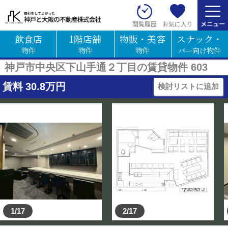
お気に入り
閲覧履歴
飲食店
1階店舗
物販・美容
スナック・
物件
物件
物件
バー向け物件
神戸市中央区下山手通２丁目の賃貸物件 603
賃料
30.8
万円
検討リストに追加
1/17
2/17