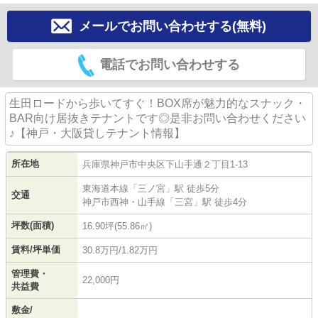
メールでお問い合わせする(無料)
電話でお問い合わせする
生田ロードから歩いてすぐ！BOX席が魅力的なスナック・
BAR向け居抜きテナントです◎是非お問い合わせください
♪【神戸・大阪貸しテナント情報】
所在地
兵庫県
神戸市中央区
下山手通
２丁目1-13
東海道本線
「
三ノ宮
」駅 徒歩5分
交通
神戸市西神・山手線
「
三宮
」駅 徒歩4分
坪数(面積)
16.90坪(55.86㎡)
賃料/坪単価
30.8万円/1.82万円
管理費・
22,000円
共益費
敷金/