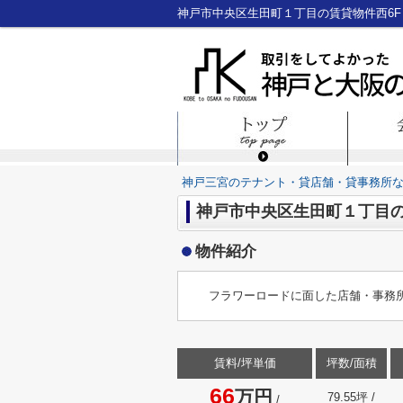
神戸三宮のテナント・貸店舗・貸事務所
神戸市中央区生田町１丁目の
物件紹介
フラワーロードに面した店舗・事務
賃料/坪単価
坪数/面積
66
万円
79.55坪 /
/