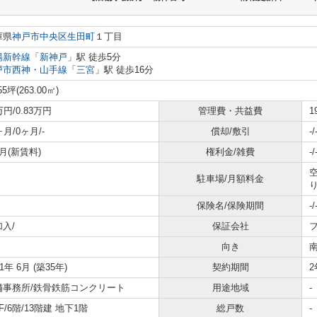
庫県
神戸市中央区
生田町
１丁目
陽新幹線
「
新神戸
」駅 徒歩5分
戸市西神・山手線
「
三宮
」駅 徒歩16分
55坪(263.00㎡)
万円/0.83万円
管理費・共益費
1
ヶ月/0ヶ月/-
償却/敷引
-/
月(新賃料)
権利金/雑費
-/
空
駐車場/月額料金
保険名/保険期間
-/
加入/
保証会社
向き
91年 6月 (築35年)
契約期間
2
舗事務所/鉄骨鉄筋コンクリート
用途地域
-
F/6階/13階建 地下1階
総戸数
-