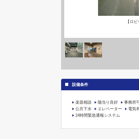
【ロビ
設備条件
楽器相談
陽当り良好
事務所
公共下水
エレベーター
電気
24時間緊急通報システム