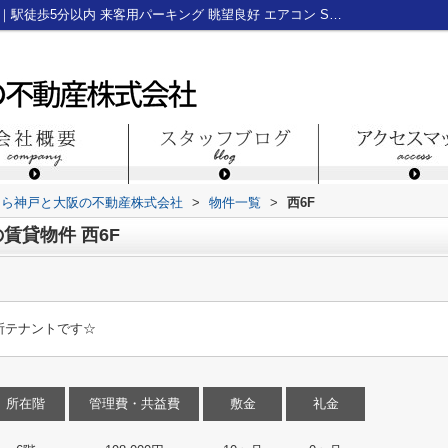
神戸市中央区生田町１丁目の賃貸物件西6F｜駅徒歩5分以内 来客用パーキング 眺望良好 エアコン SOHO向け｜神戸三宮のテナント・貸店舗・貸事務所なら神戸と大阪の不動産株式会社
なら神戸と大阪の不動産株式会社
>
物件一覧
>
西6F
賃貸物件 西6F
所テナントです☆
所在階
管理費・共益費
敷金
礼金