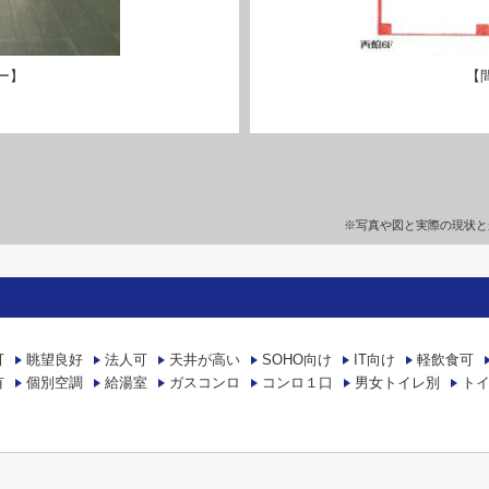
ー】
【
※写真や図と実際の現状と
可
眺望良好
法人可
天井が高い
SOHO向け
IT向け
軽飲食可
有
個別空調
給湯室
ガスコンロ
コンロ１口
男女トイレ別
ト