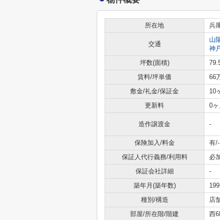
所在地
兵
山
交通
神
坪数(面積)
79.
賃料/坪単価
66
敷金/礼金/保証金
10
更新料
0ヶ
造作譲渡金
-
保険加入/料金
有/-
保証人代行義務/利用料
必
保証会社詳細
-
築年月(築年数)
19
種別/構造
店
部屋/所在階/階建
西6