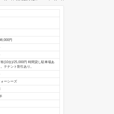
98,000円
-
-
有(10台)/25,000円 時間貸し駐車場あ
り。テナント割引あり。
-
フォーシーズ
南
年