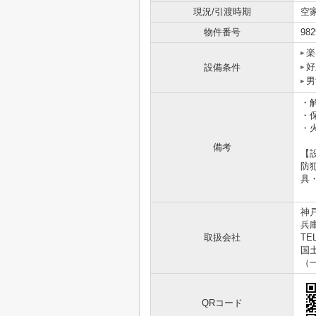
現況/引渡時期
空
物件番号
982
楽
好
設備条件
男
・
・
・
備考
【
防
具
神
兵
取扱会社
TEL
国土
（
QRコード