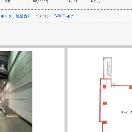
6階
198,000円
10ヶ月
0ヶ月
ーキング
眺望良好
エアコン
SOHO向け