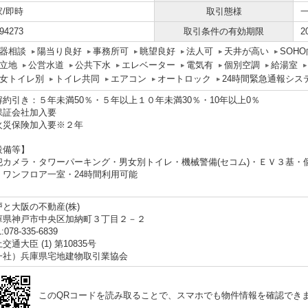
家/即時
取引態様
94273
取引条件の有効期限
2
器相談
陽当り良好
事務所可
眺望良好
法人可
天井が高い
SOH
立地
公営水道
公共下水
エレベーター
電気有
個別空調
給湯室
女トイレ別
トイレ共同
エアコン
オートロック
24時間緊急通報シス
解約引き：５年未満50％・５年以上１０年未満30％・10年以上0％
保証会社加入要
火災保険加入要※２年
設備等】
犯カメラ・タワーパーキング・男女別トイレ・機械警備(セコム)・ＥＶ３基・
・ワンフロア一室・24時間利用可能
戸と大阪の不動産(株)
庫県神戸市中央区加納町３丁目２－２
:078-335-6839
交通大臣 (1) 第10835号
一社）兵庫県宅地建物取引業協会
このQRコードを読み取ることで、スマホでも物件情報を確認でき