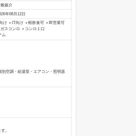
一般媒介
026年08月12日
O向け
IT向け
軽飲食可
即営業可
ガスコンロ
コンロ１口
テム
個別空調・給湯室・エアコン・照明器
ます。