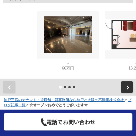
-
66万円
13.
神戸三宮のテナント・貸店舗・貸事務所なら神戸と大阪の不動産株式会社
>
ブ
ログ記事一覧
>
☆オープンおめでとうございます☆
電話でお問い合わせ