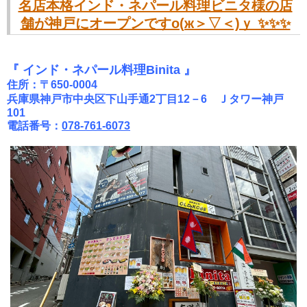
名店本格インド・ネパール料理ビニタ様の店
舗が神戸にオープンですо(ж＞▽＜)ｙ ✨✨✨
『 インド・ネパール料理Binita 』
住所：〒650-0004
兵庫県神戸市中央区下山手通2丁目12－6 Ｊタワー神戸
101
電話番号：
078-761-6073