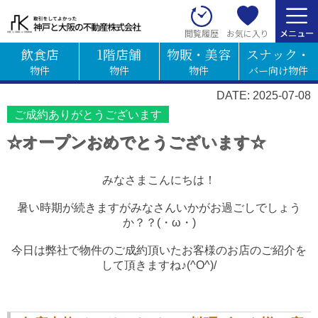
お気に入り
閲覧履歴
飲食店
1階店舗
物販・美容
スナック・
物件
物件
物件
バー向け物件
DATE: 2025-07-08
ご成約ありがとうございます
☆オープンおめでとうございます☆
みなさまこんにちは！
暑い時期が続きますがみなさんいかがお過ごしでしょう
か？？(・ω・)
今日は弊社で物件のご成約頂いたお客様のお店のご紹介を
して頂きますね♪(^O^)/