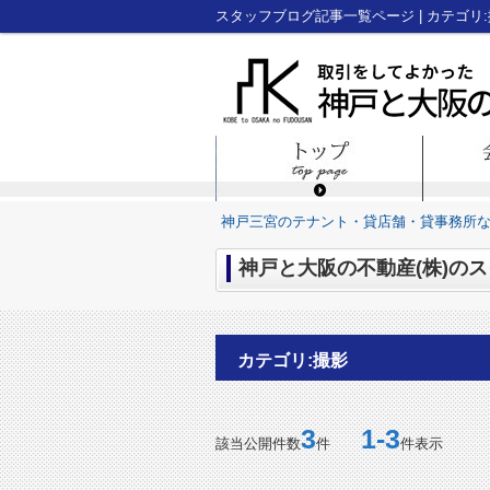
神戸三宮のテナント・貸店舗・貸事務所
神戸と大阪の不動産(株)のス
カテゴリ:撮影
3
1-3
該当公開件数
件
件表示