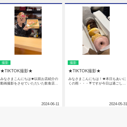
撮影
撮影
★TIKTOK撮影★
★TIKTOK撮影★
みなさまこんにちは☀以前お店紹介の
みなさまこんにちは！☀本日もあいに
動画撮影をさせていただいた飲食店さ
くの雨・・・☔ですが今日は過ごしや
んに再びお世話になりました!!♪...
すい気候な気がします✨先日、なん...
2024-06-11
2024-05-3