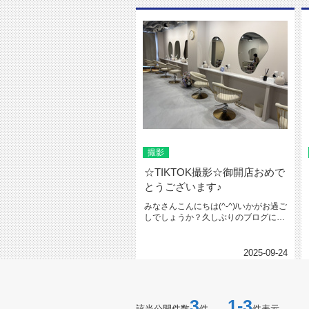
撮影
☆TIKTOK撮影☆御開店おめで
とうございます♪
みなさんこんにちは(^-^)/いかがお過ご
しでしょうか？久しぶりのブログにな
ってしまいました･･･す...
2025-09-24
3
1-3
該当公開件数
件
件表示