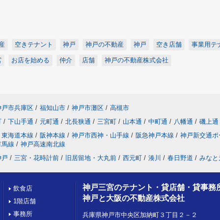
産
空きテナント
神戸
神戸の不動産
神戸
空き店舗
事業用テ
宮
お店を始める
仲介
店舗
神戸の不動産株式会社
神戸市兵庫区
/
福知山市
/
神戸市灘区
/
高槻市
町
/
下山手通
/
元町通
/
北長狭通
/
三宮町
/
山本通
/
中町通
/
八幡通
/
磯上通
東海道本線
/
阪神本線
/
神戸市西神・山手線
/
阪急神戸本線
/
神戸新交通ポ
有馬線
/
神戸高速南北線
神戸
/
三宮・花時計前
/
旧居留地・大丸前
/
西元町
/
湊川
/
春日野道
/
みなと
神戸三宮のテナント・貸店舗・貸事務
飲食店
神戸と大阪の不動産株式会社
1階店舗
事務所
兵庫県神戸市中央区加納町３丁目２－２