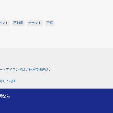
ナント
不動産
テナント
三宮
ートアイランド線
/
神戸市海岸線
/
元町
/
花隈
所なら