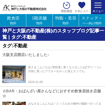
お気に入り
閲覧履歴
飲食店
1階店舗
物販・美容
スナック・
物件
物件
物件
バー向け物件
神戸と大阪の不動産(株)のスタッフブログ記事一
覧 | タグ:不動産
タグ:不動産
大阪支店開店いたしました♪
皆さまこんにちは♪突然凄く寒くなりましたね(°0°)！！1ヶ
月前に買ったアウターをやっと使えそうでち...
2024-11-06
☆BAR・おばんざい屋さんなどにおすすめ飲食居抜き店舗
☆
みなさまこんにちは！とっておきの物件の撮影へ行ってま