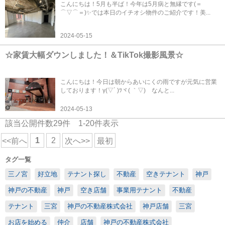
こんにちは！5月も半ば！今年は5月病と無縁です(＝
⌒▽⌒＝)✨では本日のイチオシ物件のご紹介です！美...
2024-05-15
☆家賃大幅ダウンしました！＆TikTok撮影風景☆
こんにちは！今日は朝からあいにくの雨ですが元気に営業
しております！γ(▽´ )ﾂヾ( ｀▽)ゞなんと...
2024-05-13
該当公開件数
29
件
1-20
件表示
1
2
<<前へ
次へ>>
最初
タグ一覧
三ノ宮
好立地
テナント探し
不動産
空きテナント
神戸
神戸の不動産
神戸
空き店舗
事業用テナント
不動産
テナント
三宮
神戸の不動産株式会社
神戸店舗
三宮
お店を始める
仲介
店舗
神戸の不動産株式会社