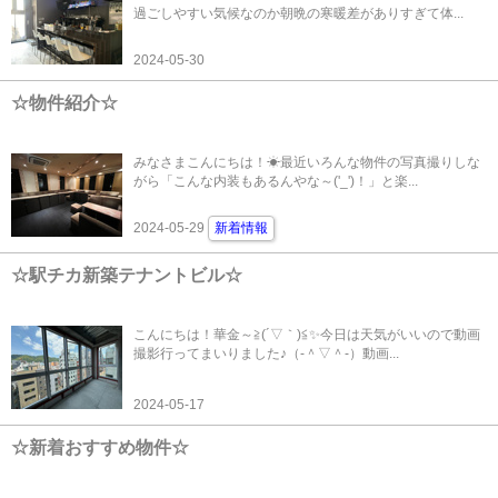
過ごしやすい気候なのか朝晩の寒暖差がありすぎて体...
2024-05-30
☆物件紹介☆
みなさまこんにちは！☀最近いろんな物件の写真撮りしな
がら「こんな内装もあるんやな～('_')！」と楽...
2024-05-29
新着情報
☆駅チカ新築テナントビル☆
こんにちは！華金～≧(´▽｀)≦✨今日は天気がいいので動画
撮影行ってまいりました♪（‐＾▽＾‐）動画...
2024-05-17
☆新着おすすめ物件☆