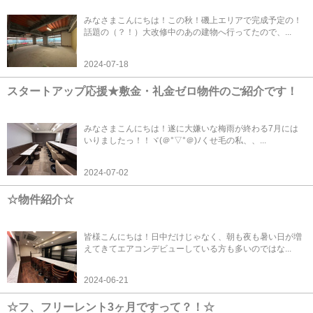
みなさまこんにちは！この秋！磯上エリアで完成予定の！
話題の（？！）大改修中のあの建物へ行ってたので、...
2024-07-18
スタートアップ応援★敷金・礼金ゼロ物件のご紹介です！
みなさまこんにちは！遂に大嫌いな梅雨が終わる7月には
いりましたっ！！ヾ(＠°▽°＠)ﾉくせ毛の私、、...
2024-07-02
☆物件紹介☆
皆様こんにちは！日中だけじゃなく、朝も夜も暑い日が増
えてきてエアコンデビューしている方も多いのではな...
2024-06-21
☆フ、フリーレント3ヶ月ですって？！☆