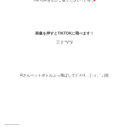
TIKTOKをぜひご覧ください！(･ω･)
♥
画像を押すとTIKTOKに飛べます！
三 (/ ^V^)/
Rさんペットボトルぶっ飛ばしてｺﾞﾒﾝﾈ....(´;ｖ;｀｡)笑
-------------