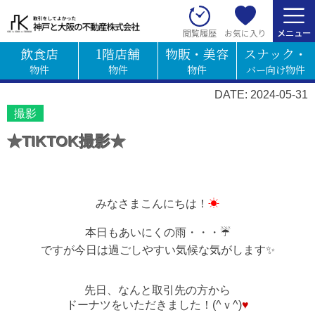
お気に入り
閲覧履歴
飲食店
1階店舗
物販・美容
スナック・
物件
物件
物件
バー向け物件
DATE: 2024-05-31
撮影
★TIKTOK撮影★
みなさまこんにちは！
☀
本日もあいにくの雨・・・☔
ですが今日は過ごしやすい気候な気がします✨
先日、なんと取引先の方から
ドーナツをいただきました！(^ｖ^)
♥