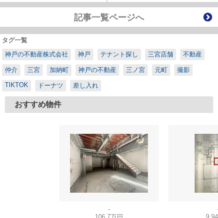
記事一覧ページへ
タグ一覧
神戸の不動産株式会社
神戸
テナント探し
三宮店舗
不動産
仲介
三宮
加納町
神戸の不動産
三ノ宮
元町
撮影
TIKTOK
ドーナツ
差し入れ
おすすめ物件
-
106.7万円
9.9