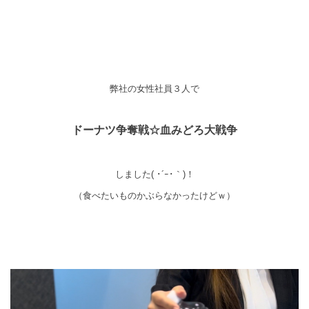
弊社の女性社員３人で
ドーナツ争奪戦☆血みどろ大戦争
しました
( ･´ｰ･｀)！
（食べたいものかぶらなかったけどｗ）