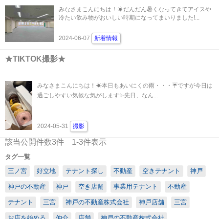
みなさまこんにちは！☀だんだん暑くなってきてアイスや
冷たい飲み物がおいしい時期になってまいりました!...
2024-06-07
新着情報
★TIKTOK撮影★
みなさまこんにちは！☀本日もあいにくの雨・・・☔ですが今日は
過ごしやすい気候な気がします✨先日、なん...
2024-05-31
撮影
該当公開件数
3
件
1-3
件表示
タグ一覧
三ノ宮
好立地
テナント探し
不動産
空きテナント
神戸
神戸の不動産
神戸
空き店舗
事業用テナント
不動産
テナント
三宮
神戸の不動産株式会社
神戸店舗
三宮
お店を始める
仲介
店舗
神戸の不動産株式会社