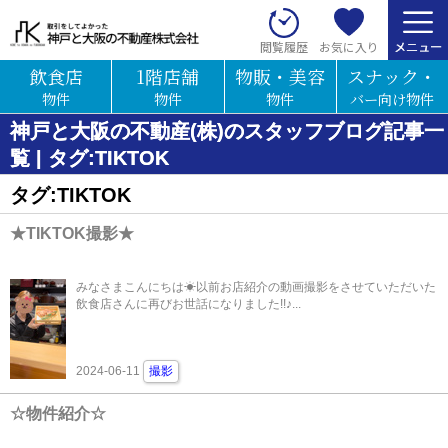
お気に入り
閲覧履歴
飲食店
1階店舗
物販・美容
スナック・
物件
物件
物件
バー向け物件
神戸と大阪の不動産(株)のスタッフブログ記事一
覧 | タグ:TIKTOK
タグ:TIKTOK
★TIKTOK撮影★
みなさまこんにちは☀以前お店紹介の動画撮影をさせていただいた
飲食店さんに再びお世話になりました!!♪...
2024-06-11
撮影
☆物件紹介☆