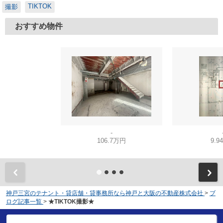
TIKTOK
撮影
おすすめ物件
-
106.7万円
9.9
神戸三宮のテナント・貸店舗・貸事務所なら神戸と大阪の不動産株式会社
>
ブ
ログ記事一覧
>
★TIKTOK撮影★