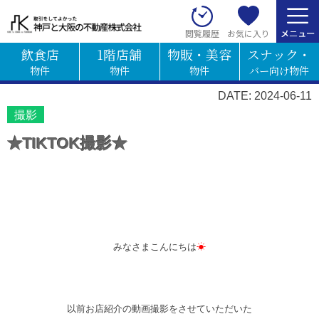
お気に入り
閲覧履歴
飲食店
1階店舗
物販・美容
スナック・
物件
物件
物件
バー向け物件
DATE: 2024-06-11
撮影
★TIKTOK撮影★
みなさまこんにちは
☀
以前お店紹介の動画撮影をさせていただいた