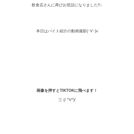
飲食店さんに再びお世話になりました!!
♪
本日はバイト紹介の動画撮影(･V･)v
画像を押すとTIKTOKに飛べます！
三 (/ ^V^)/