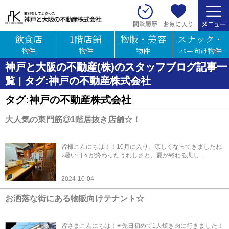
お気に入り
閲覧履歴
飲食店
1階店舗
物販・美容
スナック・
物件
物件
物件
バー向け物件
神戸と大阪の不動産(株)のスタッフブログ記事一
覧 | タグ:神戸の不動産株式会社
タグ:神戸の不動産株式会社
大人気の東門筋◎1階居抜き店舗☆！
皆様こんにちは！！10月に入り、涼しくなってきましたね
♪暑い日々が終わったうれしさと、夏が終わる悲し...
2024-10-04
お洒落な街にある物販向けテナント☆
皆さまこんにちは！✴先日初めて1人焼き肉に行きました！