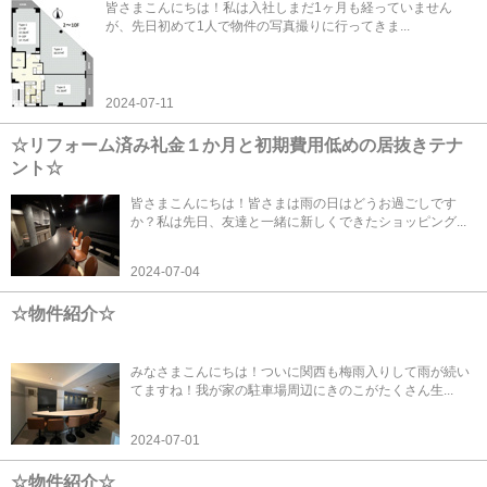
皆さまこんにちは！私は入社しまだ1ヶ月も経っていません
が、先日初めて1人で物件の写真撮りに行ってきま...
2024-07-11
☆リフォーム済み礼金１か月と初期費用低めの居抜きテナ
ント☆
皆さまこんにちは！皆さまは雨の日はどうお過ごしです
か？私は先日、友達と一緒に新しくできたショッピング...
2024-07-04
☆物件紹介☆
みなさまこんにちは！ついに関西も梅雨入りして雨が続い
てますね！我が家の駐車場周辺にきのこがたくさん生...
2024-07-01
☆物件紹介☆