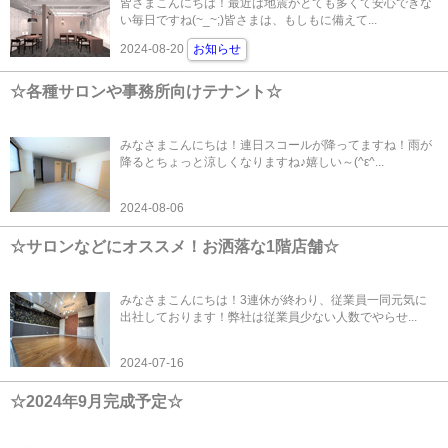
皆さまこんにちは！最近は地震がとても多くて安心できな
い毎日ですね(~_~;)皆さまは、もしもに備えて...
2024-08-20
お知らせ
☆各種サロンや事務所向けテナント☆
みなさまこんにちは！連日スコールが降ってますね！雨が
降るとちょっと涼しくなりますね♪嬉しい～(^ε^...
2024-08-06
☆サロンなどにオススメ！お洒落な1階店舗☆
みなさまこんにちは！3連休が終わり、従業員一同元気に
出社しております！弊社は従業員少ない人数でやらせ...
2024-07-16
☆2024年9月完成予定☆