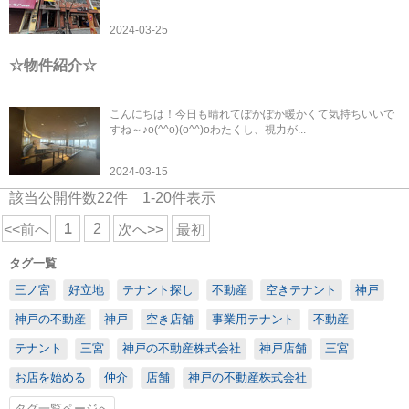
2024-03-25
☆物件紹介☆
こんにちは！今日も晴れてぽかぽか暖かくて気持ちいいで
すね～♪o(^^o)(o^^)oわたくし、視力が...
2024-03-15
該当公開件数
22
件
1-20
件表示
1
2
<<前へ
次へ>>
最初
タグ一覧
三ノ宮
好立地
テナント探し
不動産
空きテナント
神戸
神戸の不動産
神戸
空き店舗
事業用テナント
不動産
テナント
三宮
神戸の不動産株式会社
神戸店舗
三宮
お店を始める
仲介
店舗
神戸の不動産株式会社
タグ一覧ページへ