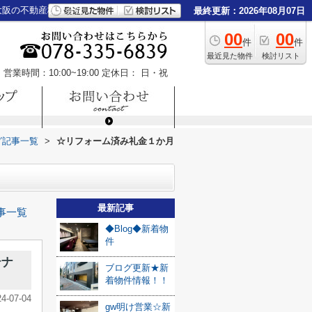
大阪の不動産株式会社
最終更新：2026年08月07日
00
00
件
件
最近見た物件
検討リスト
営業時間：10:00~19:00
定休日： 日・祝
グ記事一覧
>
☆リフォーム済み礼金１か月
最新記事
事一覧
◆Blog◆新着物
件
テナ
ブログ更新★新
着物件情報！！
24-07-04
gw明け営業☆新