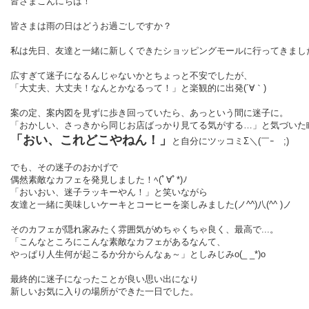
皆さまこんにちは！
皆さまは雨の日はどうお過ごしですか？
私は先日、友達と一緒に新しくできたショッピングモールに行ってきまし
広すぎて迷子になるんじゃないかとちょっと不安でしたが、
「大丈夫、大丈夫！なんとかなるって！」と楽観的に出発(´∀｀)
案の定、案内図を見ずに歩き回っていたら、あっという間に迷子に。
「おかしい、さっきから同じお店ばっかり見てる気がする…」と気づいた
「おい、これどこやねん！」
と自分にツッコミΣ＼(￣ｰ￣;)
でも、その迷子のおかげで
偶然素敵なカフェを発見しました！ﾍ(ﾟ∀ﾟ*)ﾉ
「おいおい、迷子ラッキーやん！」と笑いながら
友達と一緒に美味しいケーキとコーヒーを楽しみました(ノ^^)八(^^ )ノ
そのカフェが隠れ家みたく雰囲気がめちゃくちゃ良く、最高で...。
「こんなところにこんな素敵なカフェがあるなんて、
やっぱり人生何が起こるか分からんなぁ～」としみじみo(_ _*)o
最終的に迷子になったことが良い思い出になり
新しいお気に入りの場所ができた一日でした。