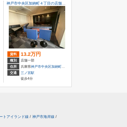
神戸市中央区加納町４丁目の店舗一部
13.2万円
賃料
種別
店舗一部
目7-8
住所
兵庫県
神戸市中央区
加納町
４丁目9-29
交通
三ノ宮駅
徒歩4分
ートアイランド線
/
神戸市海岸線
/