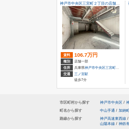
神戸市中央区三宮町２丁目の店舗一部
106.7万円
賃料
種別
店舗一部
住所
兵庫県
神戸市中央区
三宮町
２丁目9-
交通
三ノ宮駅
徒歩7分
市区町村から探す
神戸市中央区
/
町名から探す
中山手通
/
加納
路線から探す
神戸高速東西線
/
山陽本線
/
神鉄