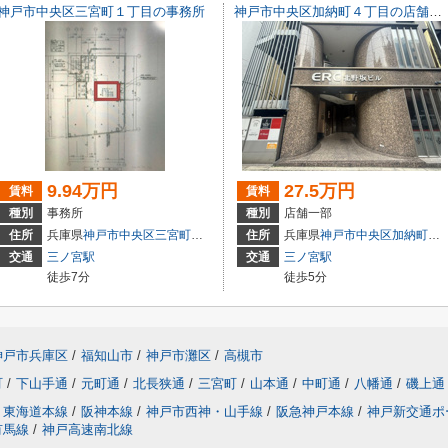
神戸市中央区三宮町１丁目の事務所
神戸市中央区加納町４丁目の店舗一部
9.94万円
27.5万円
賃料
賃料
種別
事務所
種別
店舗一部
3
住所
兵庫県
神戸市中央区
三宮町
１丁目
住所
兵庫県
神戸市中央区
加納町
４丁
交通
三ノ宮駅
交通
三ノ宮駅
徒歩7分
徒歩5分
神戸市兵庫区
/
福知山市
/
神戸市灘区
/
高槻市
町
/
下山手通
/
元町通
/
北長狭通
/
三宮町
/
山本通
/
中町通
/
八幡通
/
磯上通
東海道本線
/
阪神本線
/
神戸市西神・山手線
/
阪急神戸本線
/
神戸新交通ポ
有馬線
/
神戸高速南北線