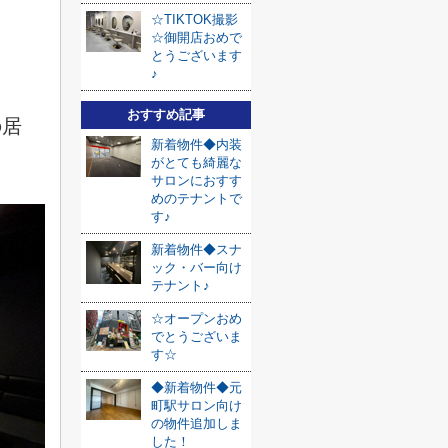
☆TIKTOK撮影
☆御開店おめで
とうございます
♪
おすすめ記事
の居
新着物件◆内装
がとても綺麗な
サロンにおすす
めのテナントで
す♪
新着物件◆スナ
ック・バー向け
テナント♪
☆オープンおめ
でとうございま
す☆
◆新着物件◆元
町駅サロン向け
の物件追加しま
した！