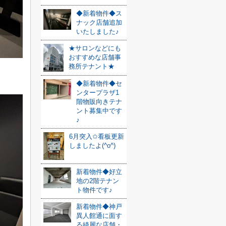
◆新着物件◆ス
ナック店舗追加
いたしました♪
★サロンなどにも
おすすめな店舗事
務所テナント★
◆新着物件◆セ
ンタープラザ1
階物販向きテナ
ント募集中です
♪
6月突入✩看板更新
しましたよ(^o^)
新着物件◆好立
地の2階テナン
ト物件です♪
新着物件◆神戸
異人館通に面す
る綺麗な店舗・