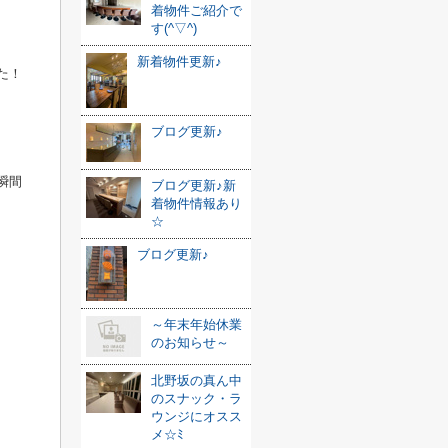
着物件ご紹介で
す(^▽^)
新着物件更新♪
た！
ブログ更新♪
瞬間
ブログ更新♪新
着物件情報あり
☆
ブログ更新♪
～年末年始休業
のお知らせ～
北野坂の真ん中
のスナック・ラ
ウンジにオスス
メ☆ﾐ