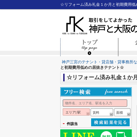
☆リフォーム済み礼金１か月と初期費用低
神戸三宮のテナント・貸店舗・貸事務所
と初期費用低めの居抜きテナント☆
☆リフォーム済み礼金１か
エリア| 駅
賃料
面積
-
件該当