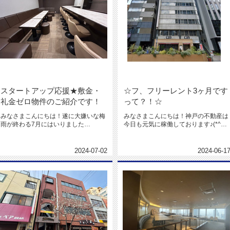
スタートアップ応援★敷金・
☆フ、フリーレント3ヶ月です
礼金ゼロ物件のご紹介です！
って？！☆
みなさまこんにちは！遂に大嫌いな梅
みなさまこんにちは！神戸の不動産は
雨が終わる7月にはいりました
今日も元気に稼働しております♪(*^ー
っ！！ヾ(＠°▽°＠)ﾉくせ毛の私、、...
^)ノでは本日のおすすめ物件...
2024-07-02
2024-06-1