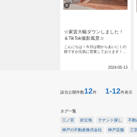
☆家賃大幅ダウンしました！
＆TikTok撮影風景☆
こんにちは！今日は朝からあいにくの
雨ですが元気に営業しております！
γ(▽´ )ﾂヾ( ｀▽)ゞなんと...
2024-05-13
12
1-12
該当公開件数
件
件表示
タグ一覧
三ノ宮
好立地
テナント探し
不動
神戸の不動産株式会社
神戸店舗
三