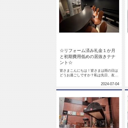
☆リフォーム済み礼金１か月
と初期費用低めの居抜きテナ
ント☆
皆さまこんにちは！皆さまは雨の日は
どうお過ごしですか？私は先日、友達
と一緒に新しくできたショッピング...
2024-07-04