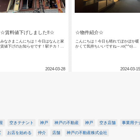
☆賃料値下げしました‼☆
☆物件紹介☆
みなさまこんにちは！今日はなんと家
こんにちは！今日も晴れてぽかぽか暖
賃値下げのお知らせです！駅チカ！元
かくて気持ちいいですね～♪o(^^o)
町商商店街があり便利♪なこちらの...
(o^^)oわたくし、視力が...
2024-03-28
2024-03-1
産
空きテナント
神戸
神戸の不動産
神戸
空き店舗
事業用テ
宮
お店を始める
仲介
店舗
神戸の不動産株式会社