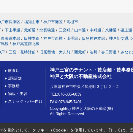
神戸市兵庫区
/
福知山市
/
神戸市灘区
/
高槻市
町
/
下山手通
/
元町通
/
北長狭通
/
三宮町
/
山本通
/
中町通
/
八幡通
/
磯上通
東海道本線
/
阪神本線
/
神戸市西神・山手線
/
阪急神戸本線
/
神戸新交通ポ
有馬線
/
神戸高速南北線
神戸
/
三宮・花時計前
/
旧居留地・大丸前
/
西元町
/
湊川
/
春日野道
/
みなと
神戸三宮のテナント・貸店舗・貸事務
飲食店
神戸と大阪の不動産株式会社
1階店舗
事務所
兵庫県神戸市中央区加納町３丁目２－２
物販・美容
TEL:078-335-6839
スナック・バー向け
FAX:078-945-7401
Copyright(c) 神戸と大阪の不動産(株)
All Rights Reserved.
を目的として、クッキー（Cookie）を使用しています。
詳しくは、