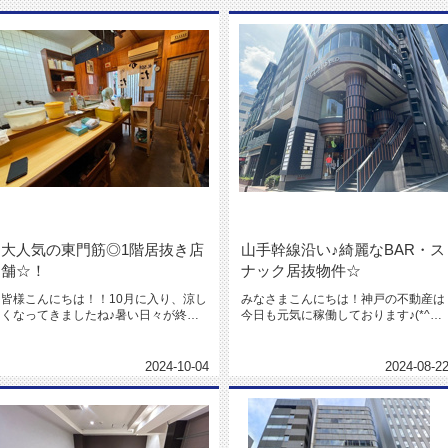
大人気の東門筋◎1階居抜き店
山手幹線沿い♪綺麗なBAR・ス
舗☆！
ナック居抜物件☆
皆様こんにちは！！10月に入り、涼し
みなさまこんにちは！神戸の不動産は
くなってきましたね♪暑い日々が終わ
今日も元気に稼働しております♪(*^ー
ったうれしさと、夏が終わる悲し...
^)ノ今日も日差しが強いです...
2024-10-04
2024-08-2