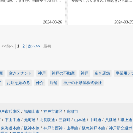
雨が続いてますが、明日からの晴れ予
が降っておりますね！朝起きたら部屋
定が楽しみです('-^*)/みな...
の湿度が 94％ ！！(@￣ρ￣...
2024-03-26
2024-03-2
<<前へ
1
2
次へ>>
最初
産
空きテナント
神戸
神戸の不動産
神戸
空き店舗
事業用テ
宮
お店を始める
仲介
店舗
神戸の不動産株式会社
神戸市兵庫区
/
福知山市
/
神戸市灘区
/
高槻市
町
/
下山手通
/
元町通
/
北長狭通
/
三宮町
/
山本通
/
中町通
/
八幡通
/
磯上通
東海道本線
/
阪神本線
/
神戸市西神・山手線
/
阪急神戸本線
/
神戸新交通ポ