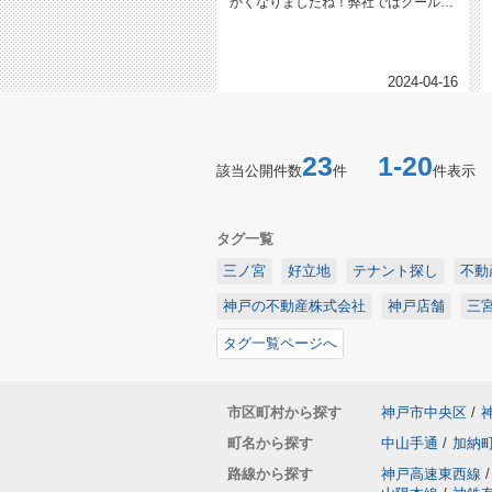
かくなりましたね！弊社ではクールビ
ズいつから開始しようか話し合いが...
2024-04-16
23
1-20
該当公開件数
件
件表示
タグ一覧
三ノ宮
好立地
テナント探し
不動
神戸の不動産株式会社
神戸店舗
三
タグ一覧ページへ
市区町村から探す
神戸市中央区
/
町名から探す
中山手通
/
加納
路線から探す
神戸高速東西線
/