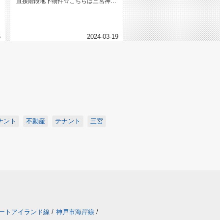
直接階段地下物件☆こちらは三宮神社
近くの好立地にあり、路面から直接...
5
2024-03-19
ナント
不動産
テナント
三宮
ートアイランド線
/
神戸市海岸線
/