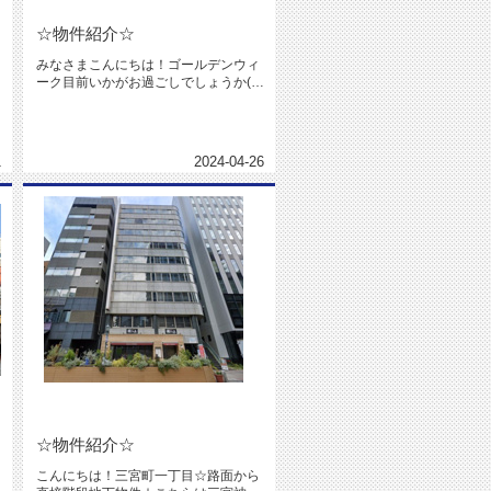
☆物件紹介☆
みなさまこんにちは！ゴールデンウィ
ーク目前いかがお過ごしでしょうか(*^
ー^)先日のブログでお知らせ...
1
2024-04-26
☆物件紹介☆
こんにちは！三宮町一丁目☆路面から