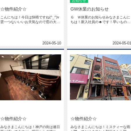
お知らせ
☆物件紹介☆
GW休業のお知らせ
こんにちは！今日は快晴ですね(^_^)v
Ｇ Ｗ休業のお知らせみなさまこんに
雲一つないいいお天気なので窓の大き
ちは！新入社員の☻です！早いもので
な物件の撮影と、動画の撮影...
もう4月も終わりです(; ;)4...
2024-05-10
2024-05-0
☆物件紹介☆
☆物件紹介☆
みなさまこんにちは！神戸の街は連日
みなさまこんにちは！ミスティーな雨