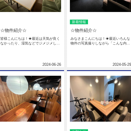
新着情報
☆物件紹介☆
☆物件紹介☆
皆様こんにちは！☀最近は天気が良く
みなさまこんにちは！☀最近いろんな
なかったり、湿気などでジメジメした
物件の写真撮りしながら「こんな内装
暑さで気持ち悪いですね(~_~;...
もあるんやな～('_')！」と楽...
2024-06-26
2024-05-2