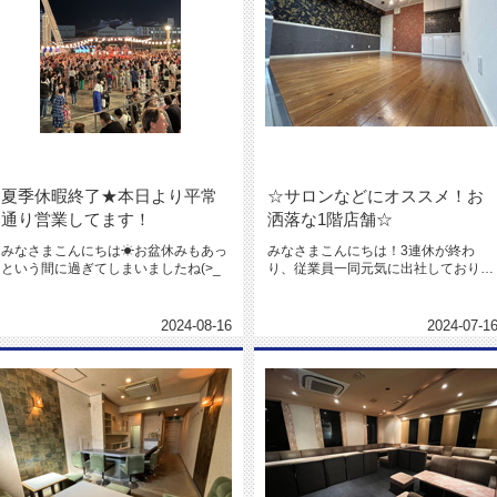
夏季休暇終了★本日より平常
☆サロンなどにオススメ！お
通り営業してます！
洒落な1階店舗☆
みなさまこんにちは☀お盆休みもあっ
みなさまこんにちは！3連休が終わ
という間に過ぎてしまいましたね(>_
り、従業員一同元気に出社しておりま
す！弊社は従業員少ない人数でやら
せ...
2024-08-16
2024-07-1