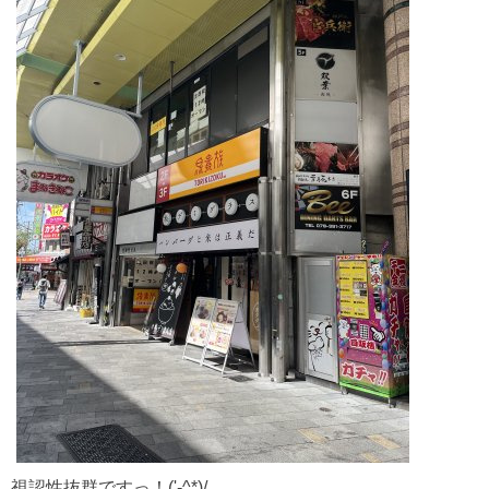
視認性抜群ですっ！('-^*)/