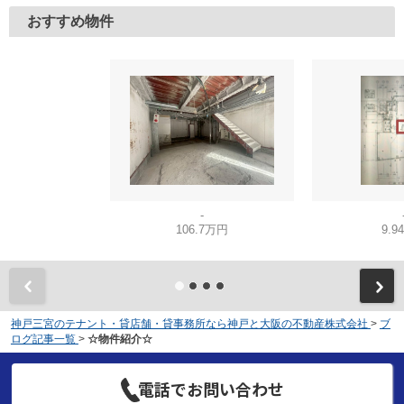
おすすめ物件
-
106.7万円
9.9
神戸三宮のテナント・貸店舗・貸事務所なら神戸と大阪の不動産株式会社
>
ブ
ログ記事一覧
>
☆物件紹介☆
電話でお問い合わせ