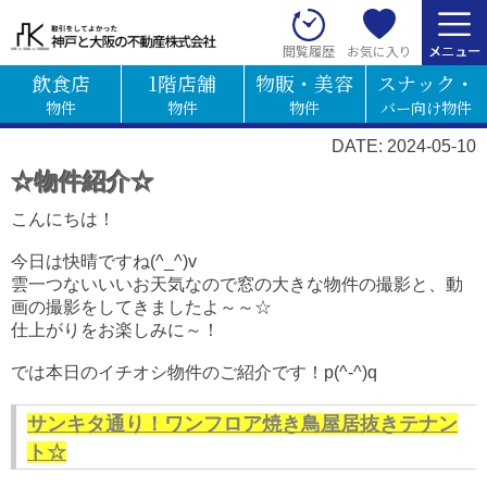
お気に入り
閲覧履歴
飲食店
1階店舗
物販・美容
スナック・
物件
物件
物件
バー向け物件
DATE: 2024-05-10
☆物件紹介☆
こんにちは！
今日は快晴ですね(^_^)v
雲一つないいいお天気なので窓の大きな物件の撮影と、動
画の撮影をしてきましたよ～～☆
仕上がりをお楽しみに～！
では本日のイチオシ物件のご紹介です！p(^-^)q
サンキタ通り！ワンフロア焼き鳥屋居抜きテナン
ト☆