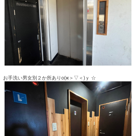
お手洗い男女別２か所ありо(ж＞▽＜)ｙ ☆