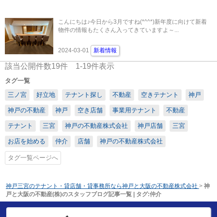
こんにちは♪今日から3月ですね(*^^*)新年度に向けて新着
物件の情報もたくさん入ってきていますよ～...
2024-03-01
新着情報
該当公開件数
19
件
1-19
件表示
タグ一覧
三ノ宮
好立地
テナント探し
不動産
空きテナント
神戸
神戸の不動産
神戸
空き店舗
事業用テナント
不動産
テナント
三宮
神戸の不動産株式会社
神戸店舗
三宮
お店を始める
仲介
店舗
神戸の不動産株式会社
タグ一覧ページへ
神戸三宮のテナント・貸店舗・貸事務所なら神戸と大阪の不動産株式会社
>
神
戸と大阪の不動産(株)のスタッフブログ記事一覧 | タグ:仲介