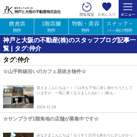
お気に入り
閲覧履歴
飲食店
1階店舗
物販・美容
スナック・
物件
物件
物件
バー向け物件
神戸と大阪の不動産(株)のスタッフブログ記事一
覧 | タグ:仲介
タグ:仲介
☆山手幹線沿いのカフェ居抜き物件☆
皆さまこんにちは！！！11月も下旬に差し掛かろうとして
いますが、一気に寒くなりましたね(＞＜;)私も...
2024-11-19
☆サンプラザ1階角地の店舗が募集中です☆
みなさまこんにちは！もうすぐ10月も終わりにさしかかっ