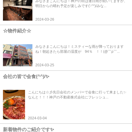
みなさまこんにちは！神戸の街は連日雨が続いてますが、
明日からの晴れ予定が楽しみです('-^*)/みな...
2024-03-26
☆物件紹介☆
みなさまこんにちは！ミスティーな雨が降っております
ね！朝起きたら部屋の湿度が 94％ ！！(@￣ρ￣...
2024-03-25
会社の皆で会食(^^)/✨
こんにちは☆彡先日会社のメンバーで会食に行って来ました✨
なんと！！！神戸の不動産株式会社にフレッシュ...
2024-03-04
新着物件のご紹介です✨