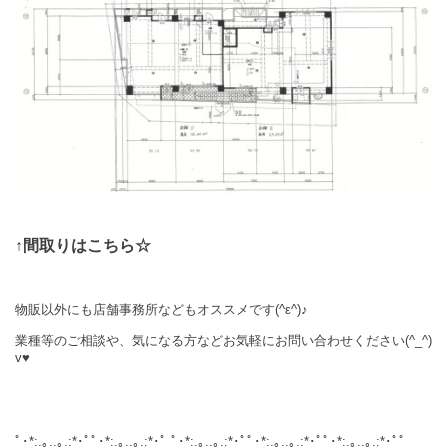
↑間取りはこちら☆
物販以外にも店舗事務所などもオススメです
(^ε^)♪
業種等のご相談や、気になる方などお気軽にお問い合わせください
(^_^)
v♥
ﾟ･*:.｡..｡.:*･ﾟﾟ･*:.｡..｡.:*･ﾟ ﾟ･*:.｡..｡.:*･ﾟﾟ･*:.｡..｡.:*･ﾟﾟ･*:.｡..｡.:*･ﾟﾟ