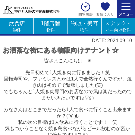
お気に入り
閲覧履歴
飲食店
1階店舗
物販・美容
スナック・
物件
物件
物件
バー向け物件
DATE: 2024-09-10
お洒落な街にある物販向けテナント☆
皆さまこんにちは！✴
先日初めて1人焼き肉に行きました！笑
回転寿司や、ファミレスとかは1人で全然行くんですが、焼
き肉は初めてで緊張しました(笑)
でもちゃんと1人焼き肉専門のお店なので気は楽だったので
またいきたいです
(≧▽≦)
みなさんはどこまでだったら1人で食べに行くこと出来ます
か？(°∀°)b
私の次の目標は1人飲みに行くことです！！笑
気もつかうことなく焼き鳥食べながらビール飲むのが密か
に憧れです(〃∇〃)