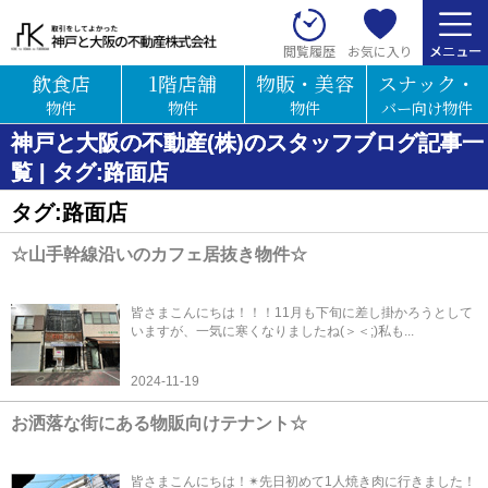
お気に入り
閲覧履歴
飲食店
1階店舗
物販・美容
スナック・
物件
物件
物件
バー向け物件
神戸と大阪の不動産(株)のスタッフブログ記事一
覧 | タグ:路面店
タグ:路面店
☆山手幹線沿いのカフェ居抜き物件☆
皆さまこんにちは！！！11月も下旬に差し掛かろうとして
いますが、一気に寒くなりましたね(＞＜;)私も...
2024-11-19
お洒落な街にある物販向けテナント☆
皆さまこんにちは！✴先日初めて1人焼き肉に行きました！