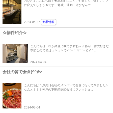
みなさまこんにちは！☀基本的になんでも楽しんで楽しいこと
に変えてしまう☻です！勉強・運動・遊びなんで...
2024-05-27
新着情報
☆物件紹介☆
こんにちは！桜が綺麗に咲てますね～☆春が一番大好きな
季節なので私はウキウキです(＝⌒▽⌒＝)(´∀｀...
2024-04-04
会社の皆で会食(^^)/✨
こんにちは☆彡先日会社のメンバーで会食に行って来ました✨
なんと！！！神戸の不動産株式会社にフレッシュ...
2024-03-04