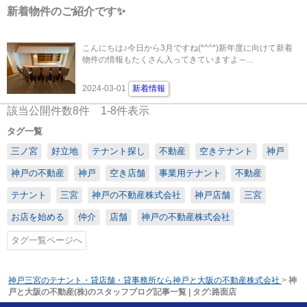
新着物件のご紹介です✨
こんにちは♪今日から3月ですね(*^^*)新年度に向けて新着
物件の情報もたくさん入ってきていますよ～...
2024-03-01
新着情報
該当公開件数
8
件
1-8
件表示
タグ一覧
三ノ宮
好立地
テナント探し
不動産
空きテナント
神戸
神戸の不動産
神戸
空き店舗
事業用テナント
不動産
テナント
三宮
神戸の不動産株式会社
神戸店舗
三宮
お店を始める
仲介
店舗
神戸の不動産株式会社
タグ一覧ページへ
神戸三宮のテナント・貸店舗・貸事務所なら神戸と大阪の不動産株式会社
>
神
戸と大阪の不動産(株)のスタッフブログ記事一覧 | タグ:路面店