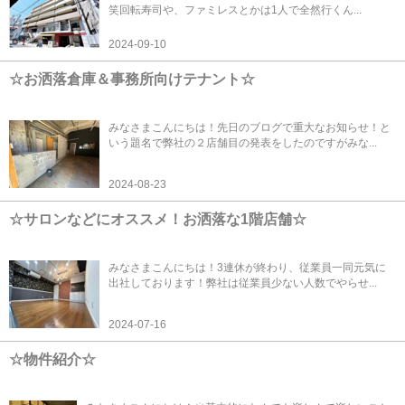
笑回転寿司や、ファミレスとかは1人で全然行くん...
2024-09-10
☆お洒落倉庫＆事務所向けテナント☆
みなさまこんにちは！先日のブログで重大なお知らせ！と
いう題名で弊社の２店舗目の発表をしたのですがみな...
2024-08-23
☆サロンなどにオススメ！お洒落な1階店舗☆
みなさまこんにちは！3連休が終わり、従業員一同元気に
出社しております！弊社は従業員少ない人数でやらせ...
2024-07-16
☆物件紹介☆