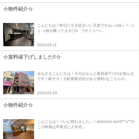
☆物件紹介☆
こんにちは！昨日に引き続きいい天気ですね～о(ж＞▽＜)
ｙ ☆桜が舞ってます(´0ﾉ｀*)サイコー♪...
2024-04-11
☆賃料値下げしました‼☆
みなさまこんにちは！今日はなんと家賃値下げのお知らせ
です！駅チカ！元町商商店街があり便利♪なこちらの...
2024-03-28
☆物件紹介☆
こんにちは！ついに晴れました～！welcome sun!!(*^o^*)/~
この時期は卒業式に入学式...