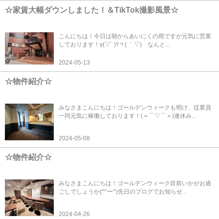
☆家賃大幅ダウンしました！＆TikTok撮影風景☆
こんにちは！今日は朝からあいにくの雨ですが元気に営業
しております！γ(▽´ )ﾂヾ( ｀▽)ゞなんと...
2024-05-13
☆物件紹介☆
みなさまこんにちは！ゴールデンウィークも明け、従業員
一同元気に稼働しております！(＝⌒▽⌒＝)連休み...
2024-05-08
☆物件紹介☆
みなさまこんにちは！ゴールデンウィーク目前いかがお過
ごしでしょうか(*^ー^)先日のブログでお知らせ...
2024-04-26