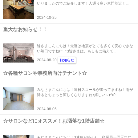
いりましたのでご紹介します！人通り多い東門筋近く...
2024-10-25
重大なお知らせ！！
皆さまこんにちは！最近は地震がとても多くて安心できな
い毎日ですね(~_~;)皆さまは、もしもに備えて...
2024-08-20
お知らせ
☆各種サロンや事務所向けテナント☆
みなさまこんにちは！連日スコールが降ってますね！雨が
降るとちょっと涼しくなりますね♪嬉しい～(^ε^...
2024-08-06
☆サロンなどにオススメ！お洒落な1階店舗☆
みなさまこんにちは！3連休が終わり、従業員一同元気に