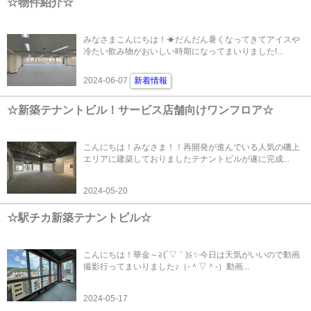
☆物件紹介☆
みなさまこんにちは！☀だんだん暑くなってきてアイスや
冷たい飲み物がおいしい時期になってまいりました!...
2024-06-07
新着情報
☆新築テナントビル！サービス店舗向けワンフロア☆
こんにちは！みなさま！！再開発が進んでいる人気の磯上
エリアに建築しておりましたテナントビルが遂に完成...
2024-05-20
☆駅チカ新築テナントビル☆
こんにちは！華金～≧(´▽｀)≦✨今日は天気がいいので動画
撮影行ってまいりました♪（‐＾▽＾‐）動画...
2024-05-17