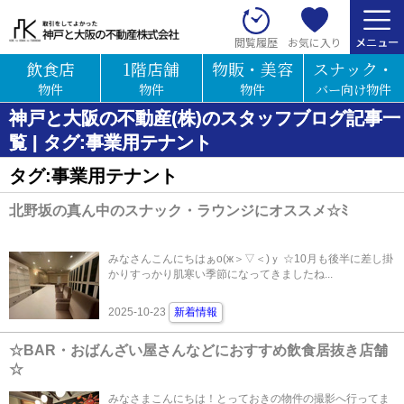
お気に入り
閲覧履歴
飲食店
1階店舗
物販・美容
スナック・
物件
物件
物件
バー向け物件
神戸と大阪の不動産(株)のスタッフブログ記事一
覧 | タグ:事業用テナント
タグ:事業用テナント
北野坂の真ん中のスナック・ラウンジにオススメ☆ﾐ
みなさんこんにちはぁо(ж＞▽＜)ｙ ☆10月も後半に差し掛
かりすっかり肌寒い季節になってきましたね...
2025-10-23
新着情報
☆BAR・おばんざい屋さんなどにおすすめ飲食居抜き店舗
☆
みなさまこんにちは！とっておきの物件の撮影へ行ってま