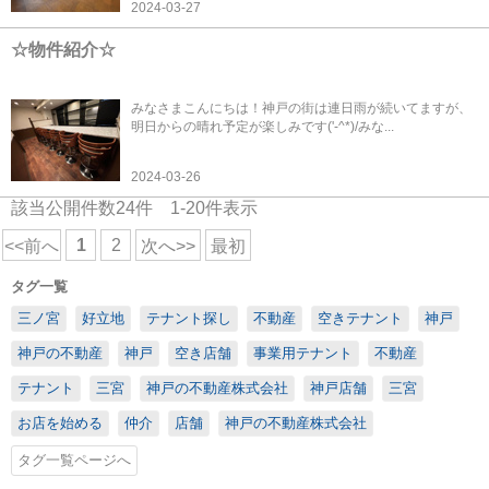
2024-03-27
☆物件紹介☆
みなさまこんにちは！神戸の街は連日雨が続いてますが、
明日からの晴れ予定が楽しみです('-^*)/みな...
2024-03-26
該当公開件数
24
件
1-20
件表示
1
2
<<前へ
次へ>>
最初
タグ一覧
三ノ宮
好立地
テナント探し
不動産
空きテナント
神戸
神戸の不動産
神戸
空き店舗
事業用テナント
不動産
テナント
三宮
神戸の不動産株式会社
神戸店舗
三宮
お店を始める
仲介
店舗
神戸の不動産株式会社
タグ一覧ページへ