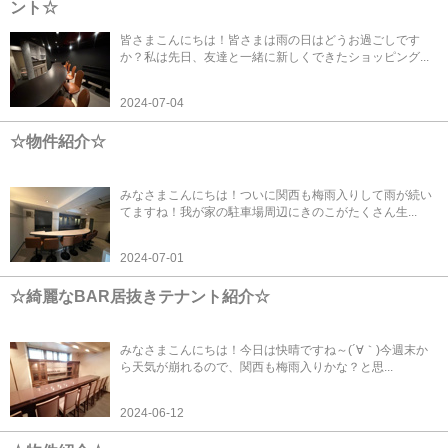
ント☆
皆さまこんにちは！皆さまは雨の日はどうお過ごしです
か？私は先日、友達と一緒に新しくできたショッピング...
2024-07-04
☆物件紹介☆
みなさまこんにちは！ついに関西も梅雨入りして雨が続い
てますね！我が家の駐車場周辺にきのこがたくさん生...
2024-07-01
☆綺麗なBAR居抜きテナント紹介☆
みなさまこんにちは！今日は快晴ですね～(´∀｀)今週末か
ら天気が崩れるので、関西も梅雨入りかな？と思...
2024-06-12