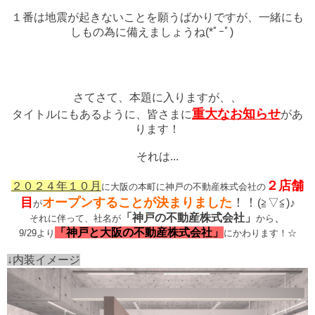
１番は地震が起きないことを願うばかりですが、一緒にも
しもの為に備えましょうね(*ﾟｰﾟ)ゞ
さてさて、本題に入りますが、、
重大なお知らせ
タイトルにもあるように、皆さまに
があ
ります！
それは...
２店舗
２０２４年１０月
に大阪の本町に神戸の不動産株式会社の
目
オープンすることが決まりました
！！
(≧▽≦)♪
が
「神戸の不動産株式会社」
、
それに伴って、社名が
か
ら
「神戸と大阪の不動産株式会社」
9/29より
にかわります！☆
↓内装イメージ