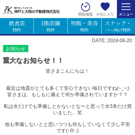
お気に入り
閲覧履歴
飲食店
1階店舗
物販・美容
スナック・
物件
物件
物件
バー向け物件
DATE: 2024-08-20
お知らせ
重大なお知らせ！！
皆さまこんにちは！
最近は地震がとても多くて安心できない毎日ですね(~_~;)
皆さまは、もしもに備えて何か準備されていますか？？
私は水だけでも準備しとかないとなーと思って水3本だけ買
いました。笑
他も準備しないとと思いつつも何もしていなくて少し不安
です(･Θ･;)