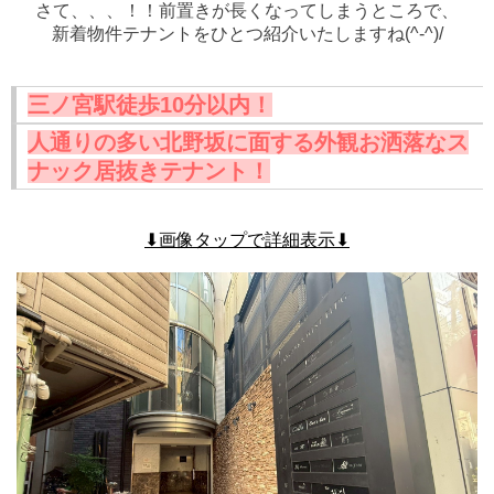
さて、、、！！前置きが長くなってしまうところで、
新着物件テナントをひとつ紹介いたしますね(^-^)/
三ノ宮駅徒歩10分以内！
人通りの多い北野坂に面する外観お洒落なス
ナック居抜きテナント！
⬇画像タップで詳細表示⬇