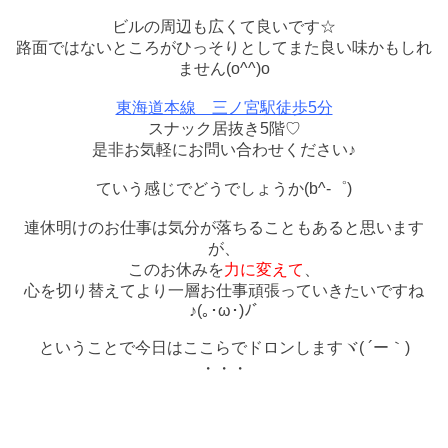
ビルの周辺も広くて良いです☆
路面ではないところがひっそりとしてまた良い味かもしれ
ません(o^^)o
東海道本線 三ノ宮駅徒歩5分
スナック居抜き5階♡
是非お気軽にお問い合わせください♪
ていう感じでどうでしょうか(b^-゜)
連休明けのお仕事は気分が落ちることもあると思います
が、
このお休みを
力に変えて
、
心を切り替えてより一層お仕事頑張っていきたいですね
♪(｡･ω･)ﾉﾞ
ということで今日はここらでドロンしますヾ( ´ー｀)
・・・