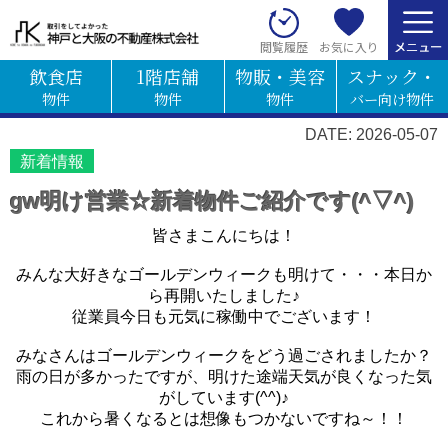
お気に入り
閲覧履歴
飲食店
1階店舗
物販・美容
スナック・
物件
物件
物件
バー向け物件
DATE: 2026-05-07
新着情報
gw明け営業☆新着物件ご紹介です(^▽^)
皆さまこんにちは！
みんな大好きなゴールデンウィークも明けて・・・本日か
ら再開いたしました♪
従業員今日も元気に稼働中でございます！
みなさんはゴールデンウィークをどう過ごされましたか？
雨の日が多かったですが、明けた途端天気が良くなった気
がしています(^^)♪
これから暑くなるとは想像もつかないですね～！！