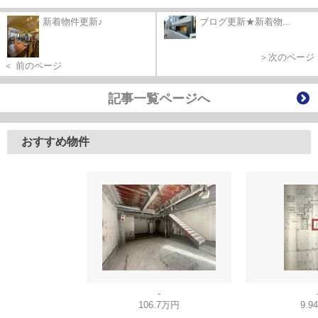
新着物件更新♪
ブログ更新★新着物...
＞次のページ
＜ 前のページ
記事一覧ページへ
おすすめ物件
-
106.7万円
9.9