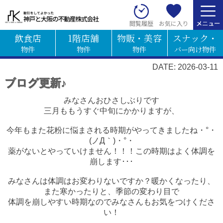
お気に入り
閲覧履歴
飲食店
1階店舗
物販・美容
スナック・
物件
物件
物件
バー向け物件
DATE: 2026-03-11
ブログ更新♪
みなさんおひさしぶりです
三月ももうすぐ中旬にかかりますが、
今年もまた花粉に悩まされる時期がやってきましたね・°・
(ノД｀)・°・
薬がないとやっていけません！！！この時期はよく体調を
崩します･･･
みなさんは体調はお変わりないですか？暖かくなったり、
また寒かったりと、季節の変わり目で
体調を崩しやすい時期なのでみなさんもお気をつけくださ
い！