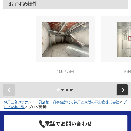
おすすめ物件
-
106.7万円
9.9
神戸三宮のテナント・貸店舗・貸事務所なら神戸と大阪の不動産株式会社
>
ブ
ログ記事一覧
>
ブログ更新♪
電話でお問い合わせ