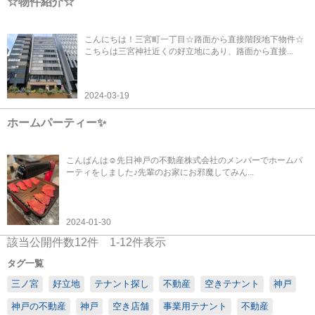
☆物件紹介☆
こんにちは！三宮町一丁目☆路面から直接階段地下物件☆
こちらは三宮神社近くの好立地にあり、路面から直接...
2024-03-19
ホームパーティー✨
こんばんは☺先日神戸の不動産株式会社のメンバーでホームパ
ーティをしました♪先輩のお家にお邪魔してみん...
2024-01-30
該当公開件数
12
件
1-12
件表示
タグ一覧
三ノ宮
好立地
テナント探し
不動産
空きテナント
神戸
神戸の不動産
神戸
空き店舗
事業用テナント
不動産