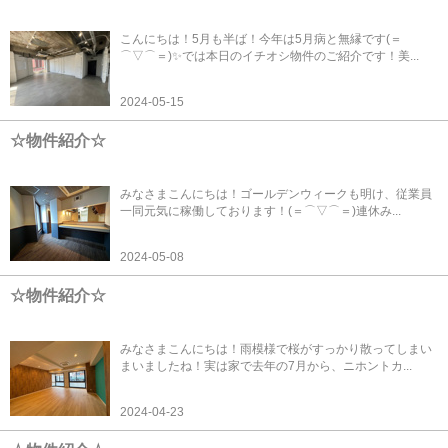
こんにちは！5月も半ば！今年は5月病と無縁です(＝
⌒▽⌒＝)✨では本日のイチオシ物件のご紹介です！美...
2024-05-15
☆物件紹介☆
みなさまこんにちは！ゴールデンウィークも明け、従業員
一同元気に稼働しております！(＝⌒▽⌒＝)連休み...
2024-05-08
☆物件紹介☆
みなさまこんにちは！雨模様で桜がすっかり散ってしまい
まいましたね！実は家で去年の7月から、ニホントカ...
2024-04-23