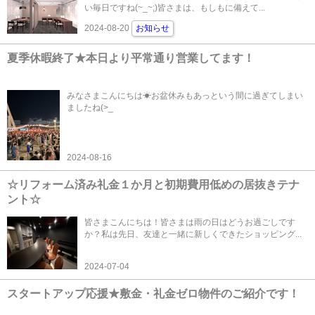
い毎日ですね(~_~;)皆さまは、もしもに備えて...
2024-08-20
お知らせ
夏季休暇終了★本日より平常通り営業してます！
みなさまこんにちは☀お盆休みもあっという間に過ぎてしまい
ましたね(>_
2024-08-16
☆リフォーム済み礼金１か月と初期費用低めの居抜きテナ
ント☆
皆さまこんにちは！皆さまは雨の日はどうお過ごしです
か？私は先日、友達と一緒に新しくできたショッピング...
2024-07-04
スタートアップ応援★敷金・礼金ゼロ物件のご紹介です！