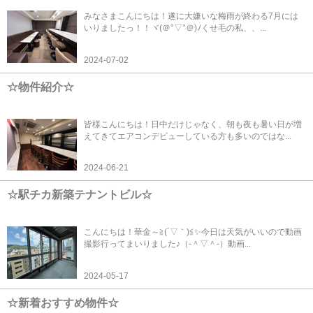
みなさまこんにちは！遂に大嫌いな梅雨が終わる7月には
いりましたっ！！ヾ(＠°▽°＠)ﾉくせ毛の私、、...
2024-07-02
☆物件紹介☆
皆様こんにちは！日中だけじゃなく、朝も夜も暑い日が増
えてきてエアコンデビューしている方も多いのではな...
2024-06-21
☆駅チカ新築テナントビル☆
こんにちは！華金～≧(´▽｀)≦✨今日は天気がいいので動画
撮影行ってまいりました♪（‐＾▽＾‐）動画...
2024-05-17
☆新着おすすめ物件☆