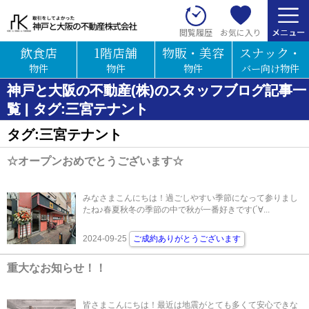
お気に入り
閲覧履歴
飲食店
1階店舗
物販・美容
スナック・
物件
物件
物件
バー向け物件
神戸と大阪の不動産(株)のスタッフブログ記事一
覧 | タグ:三宮テナント
タグ:三宮テナント
☆オープンおめでとうございます☆
みなさまこんにちは！過ごしやすい季節になって参りまし
たね♪春夏秋冬の季節の中で秋が一番好きです(´∀...
2024-09-25
ご成約ありがとうございます
重大なお知らせ！！
皆さまこんにちは！最近は地震がとても多くて安心できな