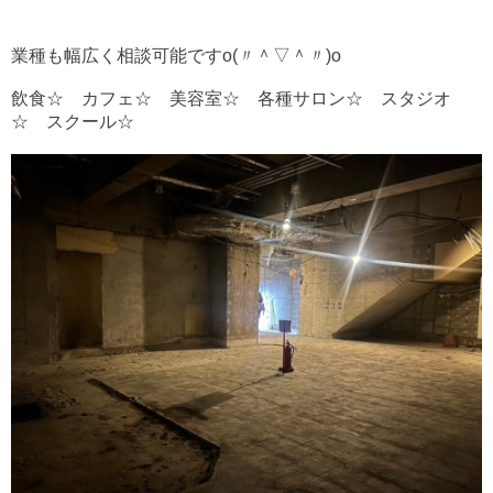
業種も幅広く相談可能ですo(〃＾▽＾〃)o
飲食☆ カフェ☆ 美容室☆ 各種サロン☆ スタジオ
☆ スクール☆