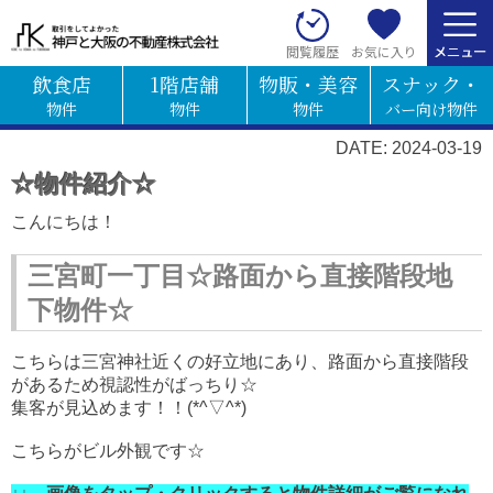
お気に入り
閲覧履歴
飲食店
1階店舗
物販・美容
スナック・
物件
物件
物件
バー向け物件
DATE: 2024-03-19
☆物件紹介☆
こんにちは！
三宮町一丁目☆路面から直接階段地
下物件☆
こちらは三宮神社近くの好立地にあり、路面から直接階段
があるため視認性がばっちり☆
集客が見込めます！！(*^▽^*)
こちらがビル外観です☆