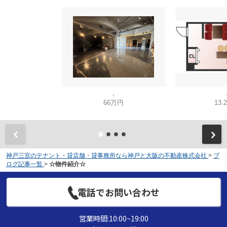
-
66万円
13.
神戸三宮のテナント・貸店舗・貸事務所なら神戸と大阪の不動産株式会社
>
ブ
ログ記事一覧
>
☆物件紹介☆
電話でお問い合わせ
営業時間:10:00~19:00