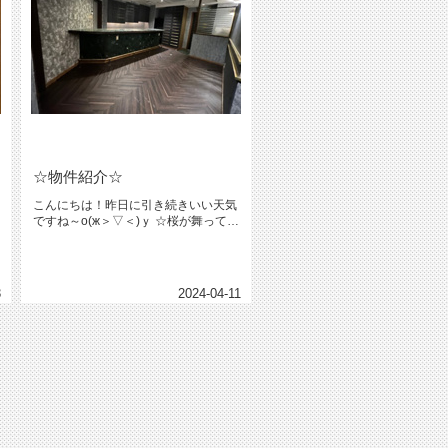
☆物件紹介☆
こんにちは！昨日に引き続きいい天気
ですね～о(ж＞▽＜)ｙ ☆桜が舞ってま
す(´0ﾉ｀*)サイコー♪...
3
2024-04-11