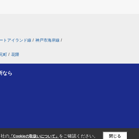
ートアイランド線
/
神戸市海岸線
/
元町
/
花隈
所なら
当社の
をご確認ください。
閉じる
「Cookieの取扱いについて」