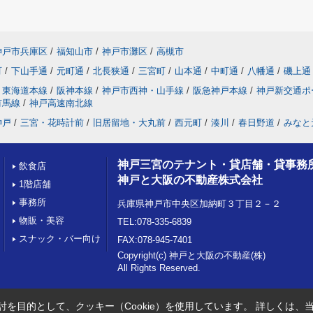
神戸市兵庫区
/
福知山市
/
神戸市灘区
/
高槻市
町
/
下山手通
/
元町通
/
北長狭通
/
三宮町
/
山本通
/
中町通
/
八幡通
/
磯上通
東海道本線
/
阪神本線
/
神戸市西神・山手線
/
阪急神戸本線
/
神戸新交通ポ
有馬線
/
神戸高速南北線
神戸
/
三宮・花時計前
/
旧居留地・大丸前
/
西元町
/
湊川
/
春日野道
/
みなと
神戸三宮のテナント・貸店舗・貸事務
飲食店
神戸と大阪の不動産株式会社
1階店舗
事務所
兵庫県神戸市中央区加納町３丁目２－２
物販・美容
TEL:078-335-6839
スナック・バー向け
FAX:078-945-7401
Copyright(c) 神戸と大阪の不動産(株)
All Rights Reserved.
を目的として、クッキー（Cookie）を使用しています。
詳しくは、