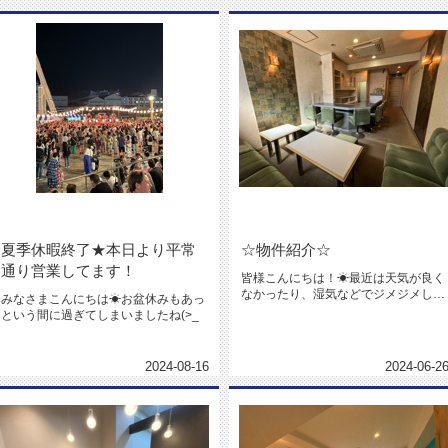
夏季休暇終了★本日より平常
☆物件紹介☆
通り営業してます！
皆様こんにちは！☀最近は天気が良く
なかったり、湿気などでジメジメした
みなさまこんにちは☀お盆休みもあっ
暑さで気持ち悪いですね(~_~;...
という間に過ぎてしまいましたね(>_
2024-08-16
2024-06-2