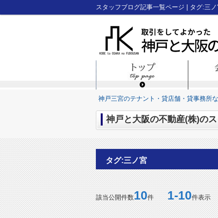
神戸三宮のテナント・貸店舗・貸事務所
神戸と大阪の不動産(株)のス
タグ:三ノ宮
10
1-10
該当公開件数
件
件表示