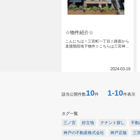
☆物件紹介☆
こんにちは！三宮町一丁目☆路面から
直接階段地下物件☆こちらは三宮神社
近くの好立地にあり、路面から直接...
2024-03-19
10
1-10
該当公開件数
件
件表示
タグ一覧
三ノ宮
好立地
テナント探し
不動
神戸の不動産株式会社
神戸店舗
三