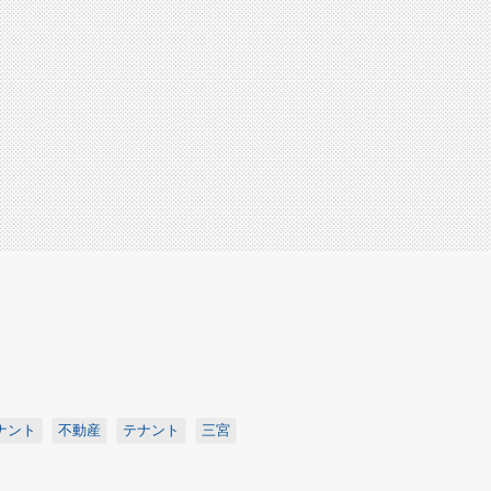
ナント
不動産
テナント
三宮