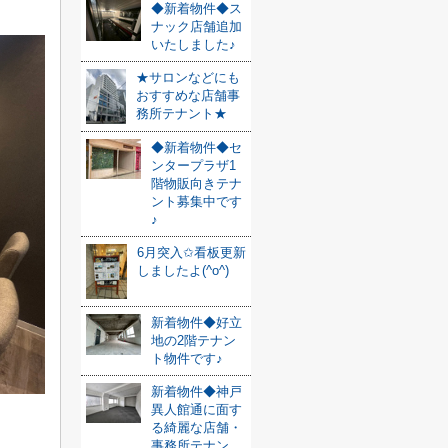
◆新着物件◆ス
ナック店舗追加
いたしました♪
★サロンなどにも
おすすめな店舗事
務所テナント★
◆新着物件◆セ
ンタープラザ1
階物販向きテナ
ント募集中です
♪
6月突入✩看板更新
しましたよ(^o^)
新着物件◆好立
地の2階テナン
ト物件です♪
新着物件◆神戸
異人館通に面す
る綺麗な店舗・
事務所テナン