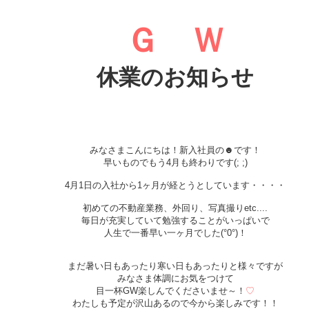
Ｇ Ｗ
休業のお知らせ
みなさまこんにちは！新入社員の☻です！
早いものでもう4月も終わりです(; ;)
4月1日の入社から1ヶ月が経とうとしています・・・・
初めての不動産業務、外回り、写真撮りetc....
毎日が充実していて勉強することがいっぱいで
人生で一番早い一ヶ月でした(°0°)！
まだ暑い日もあったり寒い日もあったりと様々ですが
みなさま体調にお気をつけて
目一杯GW楽しんでくださいませ～！
♡
わたしも予定が沢山あるので今から楽しみです！！