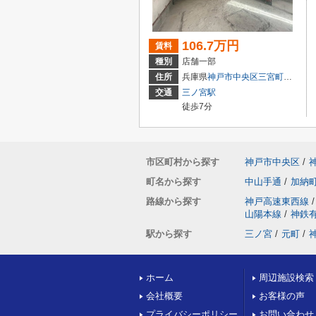
106.7万円
賃料
種別
店舗一部
住所
兵庫県
神戸市中央区
三宮町
２丁目9-
交通
三ノ宮駅
徒歩7分
市区町村から探す
神戸市中央区
/
町名から探す
中山手通
/
加納
路線から探す
神戸高速東西線
/
山陽本線
/
神鉄
駅から探す
三ノ宮
/
元町
/
ホーム
周辺施設検索
会社概要
お客様の声
プライバシーポリシー
お問い合わせ