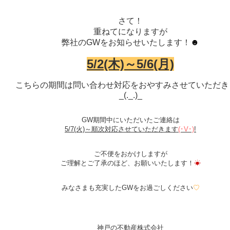
さて！
重ねてになりますが
弊社のGWをお知らせいたします！
☻
5/2(木)～5/6(月)
こちらの期間は問い合わせ対応をおやすみさせていただき
_(._.)_
GW期間中にいただいたご連絡は
5/7(火)～順次対応させていただきます
(･V･)
!
ご不便をおかけしますが
ご理解とご了承のほど、お願いいたします！
☀
みなさまも充実したGWをお過ごしください
♡
神戸の不動産株式会社