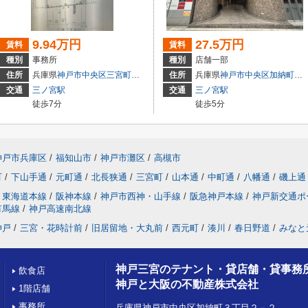
9.94万円
27.5万円
賃料
賃料
種別
事務所
種別
店舗一部
3
住所
兵庫県
神戸市中央区
三宮町
１丁目
住所
兵庫県
神戸市中央区
加納町
４丁
交通
三ノ宮駅
交通
三ノ宮駅
徒歩7分
徒歩5分
神戸市兵庫区
/
福知山市
/
神戸市灘区
/
高槻市
町
/
下山手通
/
元町通
/
北長狭通
/
三宮町
/
山本通
/
中町通
/
八幡通
/
磯上通
東海道本線
/
阪神本線
/
神戸市西神・山手線
/
阪急神戸本線
/
神戸新交通ポ
有馬線
/
神戸高速南北線
神戸
/
三宮・花時計前
/
旧居留地・大丸前
/
西元町
/
湊川
/
春日野道
/
みなと
神戸三宮のテナント・貸店舗・貸事務
飲食店
神戸と大阪の不動産株式会社
1階店舗
事務所
兵庫県神戸市中央区加納町３丁目２－２