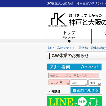
GW休業のお知らせ｜神戸三宮のテナント
神戸三宮のテナント・貸店舗・貸事務所
GW休業のお知らせ
エリア| 駅
賃料
面積
-
件該当