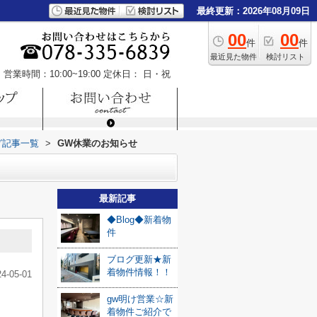
最終更新：2026年08月09日
00
00
件
件
最近見た物件
検討リスト
営業時間：10:00~19:00
定休日： 日・祝
グ記事一覧
>
GW休業のお知らせ
最新記事
◆Blog◆新着物
件
ブログ更新★新
着物件情報！！
24-05-01
gw明け営業☆新
着物件ご紹介で