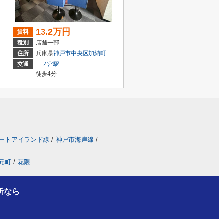
13.2万円
賃料
種別
店舗一部
目7-8
住所
兵庫県
神戸市中央区
加納町
４丁目9-29
交通
三ノ宮駅
徒歩4分
ートアイランド線
/
神戸市海岸線
/
元町
/
花隈
所なら