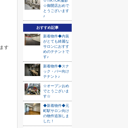
☆TIKTOK撮影
☆御開店おめで
とうございます
♪
おすすめ記事
新着物件◆内装
がとても綺麗な
サロンにおすす
ます
めのテナントで
す♪
新着物件◆スナ
ック・バー向け
テナント♪
☆オープンおめ
でとうございま
す☆
◆新着物件◆元
町駅サロン向け
の物件追加しま
した！