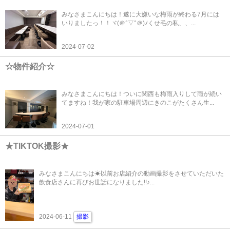
みなさまこんにちは！遂に大嫌いな梅雨が終わる7月には
いりましたっ！！ヾ(＠°▽°＠)ﾉくせ毛の私、、...
2024-07-02
☆物件紹介☆
みなさまこんにちは！ついに関西も梅雨入りして雨が続い
てますね！我が家の駐車場周辺にきのこがたくさん生...
2024-07-01
★TIKTOK撮影★
みなさまこんにちは☀以前お店紹介の動画撮影をさせていただいた
飲食店さんに再びお世話になりました!!♪...
2024-06-11
撮影