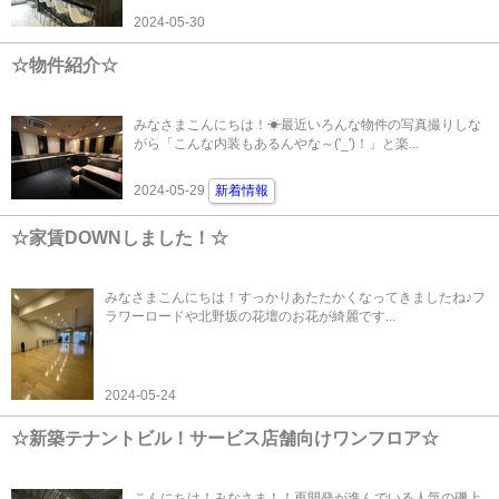
2024-05-30
☆物件紹介☆
みなさまこんにちは！☀最近いろんな物件の写真撮りしな
がら「こんな内装もあるんやな～('_')！」と楽...
2024-05-29
新着情報
☆家賃DOWNしました！☆
みなさまこんにちは！すっかりあたたかくなってきましたね♪フ
ラワーロードや北野坂の花壇のお花が綺麗です...
2024-05-24
☆新築テナントビル！サービス店舗向けワンフロア☆
こんにちは！みなさま！！再開発が進んでいる人気の磯上