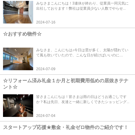
みなさまこんにちは！3連休が終わり、従業員一同元気に
出社しております！弊社は従業員少ない人数でやらせ...
2024-07-16
☆おすすめ物件☆
みなさま、こんにちは♪今日は雲が多く、太陽が隠れてい
て風も吹いていたので、こんな日が続けばいいのに....
2024-07-09
☆リフォーム済み礼金１か月と初期費用低めの居抜きテナ
ント☆
皆さまこんにちは！皆さまは雨の日はどうお過ごしです
か？私は先日、友達と一緒に新しくできたショッピング...
2024-07-04
スタートアップ応援★敷金・礼金ゼロ物件のご紹介です！