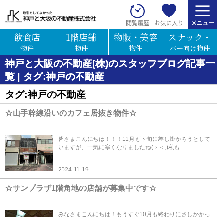
お気に入り
閲覧履歴
飲食店
1階店舗
物販・美容
スナック・
物件
物件
物件
バー向け物件
神戸と大阪の不動産(株)のスタッフブログ記事一
覧 | タグ:神戸の不動産
タグ:神戸の不動産
☆山手幹線沿いのカフェ居抜き物件☆
皆さまこんにちは！！！11月も下旬に差し掛かろうとして
いますが、一気に寒くなりましたね(＞＜;)私も...
2024-11-19
☆サンプラザ1階角地の店舗が募集中です☆
みなさまこんにちは！もうすぐ10月も終わりにさしかかっ