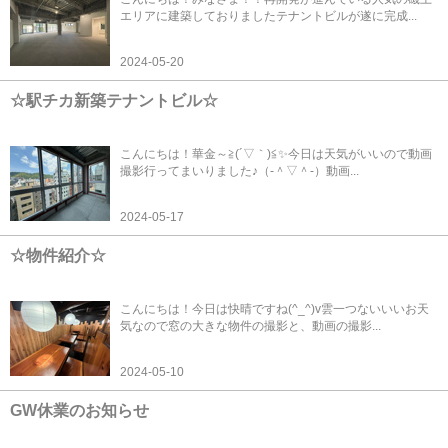
エリアに建築しておりましたテナントビルが遂に完成...
2024-05-20
☆駅チカ新築テナントビル☆
こんにちは！華金～≧(´▽｀)≦✨今日は天気がいいので動画
撮影行ってまいりました♪（‐＾▽＾‐）動画...
2024-05-17
☆物件紹介☆
こんにちは！今日は快晴ですね(^_^)v雲一つないいいお天
気なので窓の大きな物件の撮影と、動画の撮影...
2024-05-10
GW休業のお知らせ