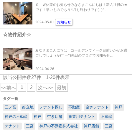
Ｇ Ｗ休業のお知らせみなさまこんにちは！新入社員の☻
です！早いものでもう4月も終わりです(; ;)4...
2024-05-01
お知らせ
☆物件紹介☆
みなさまこんにちは！ゴールデンウィーク目前いかがお過
ごしでしょうか(*^ー^)先日のブログでお知らせ...
2024-04-26
該当公開件数
27
件
1-20
件表示
1
2
<<前へ
次へ>>
最初
タグ一覧
三ノ宮
好立地
テナント探し
不動産
空きテナント
神戸
神戸の不動産
神戸
空き店舗
事業用テナント
不動産
テナント
三宮
神戸の不動産株式会社
神戸店舗
三宮