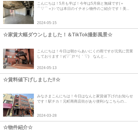
こんにちは！5月も半ば！今年は5月病と無縁です(＝
⌒▽⌒＝)✨では本日のイチオシ物件のご紹介です！美...
2024-05-15
☆家賃大幅ダウンしました！＆TikTok撮影風景☆
こんにちは！今日は朝からあいにくの雨ですが元気に営業
しております！γ(▽´ )ﾂヾ( ｀▽)ゞなんと...
2024-05-13
☆賃料値下げしました‼☆
みなさまこんにちは！今日はなんと家賃値下げのお知らせ
です！駅チカ！元町商商店街があり便利♪なこちらの...
2024-03-28
☆物件紹介☆