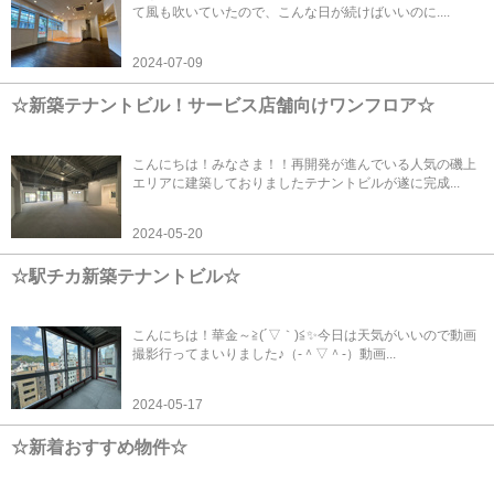
て風も吹いていたので、こんな日が続けばいいのに....
2024-07-09
☆新築テナントビル！サービス店舗向けワンフロア☆
こんにちは！みなさま！！再開発が進んでいる人気の磯上
エリアに建築しておりましたテナントビルが遂に完成...
2024-05-20
☆駅チカ新築テナントビル☆
こんにちは！華金～≧(´▽｀)≦✨今日は天気がいいので動画
撮影行ってまいりました♪（‐＾▽＾‐）動画...
2024-05-17
☆新着おすすめ物件☆