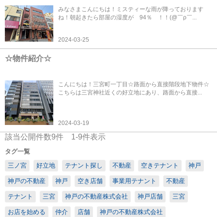
みなさまこんにちは！ミスティーな雨が降っております
ね！朝起きたら部屋の湿度が 94％ ！！(@￣ρ￣...
2024-03-25
☆物件紹介☆
こんにちは！三宮町一丁目☆路面から直接階段地下物件☆
こちらは三宮神社近くの好立地にあり、路面から直接...
2024-03-19
該当公開件数
9
件
1-9
件表示
タグ一覧
三ノ宮
好立地
テナント探し
不動産
空きテナント
神戸
神戸の不動産
神戸
空き店舗
事業用テナント
不動産
テナント
三宮
神戸の不動産株式会社
神戸店舗
三宮
お店を始める
仲介
店舗
神戸の不動産株式会社