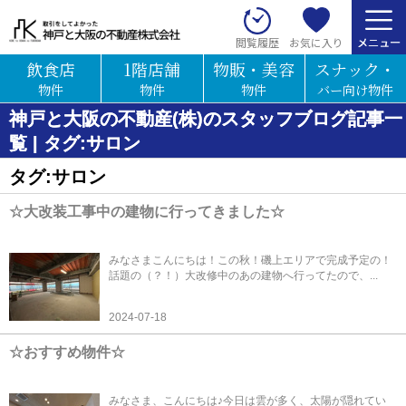
お気に入り
閲覧履歴
飲食店
1階店舗
物販・美容
スナック・
物件
物件
物件
バー向け物件
神戸と大阪の不動産(株)のスタッフブログ記事一
覧 | タグ:サロン
タグ:サロン
☆大改装工事中の建物に行ってきました☆
みなさまこんにちは！この秋！磯上エリアで完成予定の！
話題の（？！）大改修中のあの建物へ行ってたので、...
2024-07-18
☆おすすめ物件☆
みなさま、こんにちは♪今日は雲が多く、太陽が隠れてい